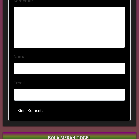
Komentar
Nama
Email
Kirim Komentar
BOLA MERAH TOGEL