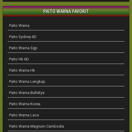
PAITO WARNA FAVORIT
Paito Warna
Paito Sydney 6D
Paito Warna Sgp
Paito Hk 6D
Paito Warna Hk
Paito Warna Lengkap
Paito Warna BullsEye
Paito Warna Korea
Paito Warna Laos
Paito Warna Magnum Cambodia