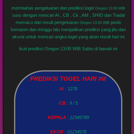
membahas pengeluaran dan prediksi togel
Oregon 13:00 WIB
dengan mencari AI , CB , Ck , AM , SHIO dan Tradal
Sabtu
memacu dari result pengeluaran
pools
Oregon 13:00 WIB
kemaren dan minggu lalu menjadikan prediksi yang jitu dan
akurat untuk mencari angka togel yang akan result hari ini
ikuti prediksi Oregon 13:00 WIB Sabtu di bawah ini
PREDIKSI TOGEL HARI INI
AI :
1278
CB :
9 / 5
KEPALA :
12345789
EKOR :
01234578