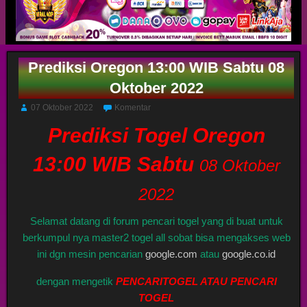
Prediksi Oregon 13:00 WIB Sabtu 08
Oktober 2022
07 Oktober 2022
Komentar
Prediksi Togel Oregon
13:00 WIB Sabtu
08 Oktober
2022
Selamat datang di forum pencari togel yang di buat untuk
berkumpul nya master2 togel all sobat bisa mengakses web
ini dgn mesin pencarian
google.com
atau
google.co.id
dengan mengetik
PENCARITOGEL ATAU PENCARI
TOGEL