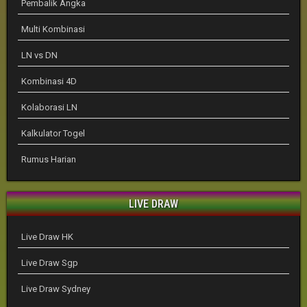
Pembalik Angka
Multi Kombinasi
LN vs DN
Kombinasi 4D
Kolaborasi LN
Kalkulator Togel
Rumus Harian
LIVE DRAW
Live Draw HK
Live Draw Sgp
Live Draw Sydney