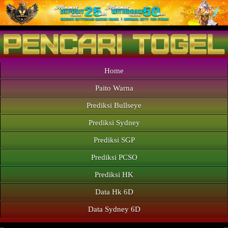
Home
Paito Warna
Prediksi Bullseye
Prediksi Sydney
Prediksi SGP
Prediksi PCSO
Prediksi HK
Data Hk 6D
Data Sydney 6D