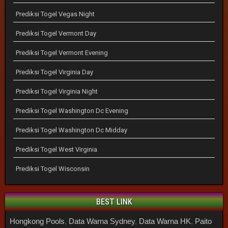
Prediksi Togel Vegas Night
Prediksi Togel Vermont Day
Prediksi Togel Vermont Evening
Prediksi Togel Virginia Day
Prediksi Togel Virginia Night
Prediksi Togel Washington Dc Evening
Prediksi Togel Washington Dc Midday
Prediksi Togel West Virginia
Prediksi Togel Wisconsin
BEST LINK
Hongkong Pools
,
Data Warna Sydney
,
Data Warna HK
,
Paito