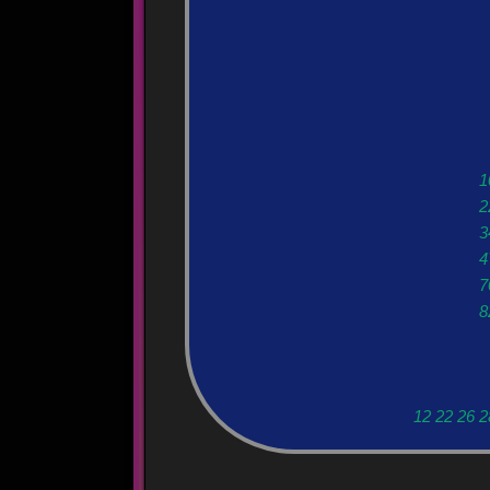
1
2
3
4
7
8
12 22 26 2