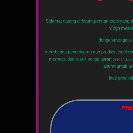
Selamat datang di forum pencari togel yang 
ini dgn mesi
dengan mengeti
membahas pengeluaran dan prediksi togel
Or
memacu dari result pengeluaran
Oregon 13:0
akurat untuk me
ikuti predik
PRE