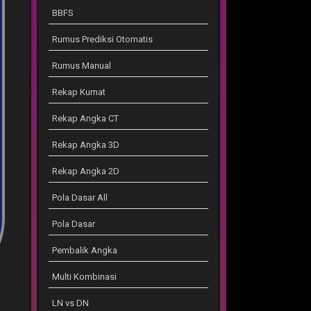
BBFS
Rumus Prediksi Otomatis
Rumus Manual
Rekap Kumat
Rekap Angka CT
Rekap Angka 3D
Rekap Angka 2D
Pola Dasar All
Pola Dasar
Pembalik Angka
Multi Kombinasi
LN vs DN