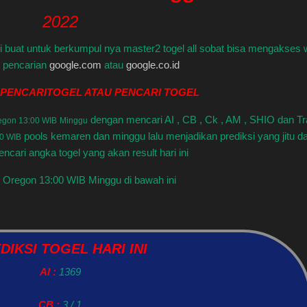
2022
di buat untuk berkumpul nya master2 togel all sobat bisa mengakses
n pencarian
google.com
atau
google.co.id
k
PENCARITOGEL ATAU PENCARI TOGEL
dengan mencari AI , CB , Ck , AM , SHIO dan Tr
egon 13:00 WIB
Minggu
pools kemaren dan minggu lalu menjadikan prediksi yang jitu d
0 WIB
ncari angka togel yang akan result hari ini
si Oregon 13:00 WIB Minggu di bawah ini
DIKSI TOGEL HARI INI
AI :
1369
CB :
3 / 1