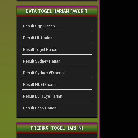
DATA TOGEL HARIAN FAVORIT
Result Sgp Harian
Result Hk Harian
Result Togel Harian
Result Sydney Harian
Result Sydney 6D harian
Result Hk 6D harian
Result BullsEye Harian
Result Pcso Harian
PREDIKSI TOGEL HARI INI