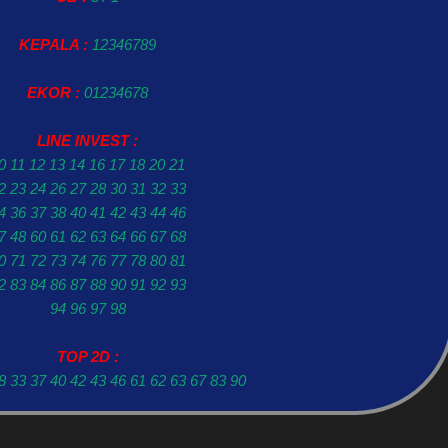
KEPALA :
12346789
EKOR :
01234678
LINE INVEST :
0 11 12 13 14 16 17 18 20 21
2 23 24 26 27 28 30 31 32 33
4 36 37 38 40 41 42 43 44 46
7 48 60 61 62 63 64 66 67 68
0 71 72 73 74 76 77 78 80 81
2 83 84 86 87 88 90 91 92 93
94 96 97 98
TOP 2D :
8 33 37 40 42 43 46 61 62 63 67 83 90