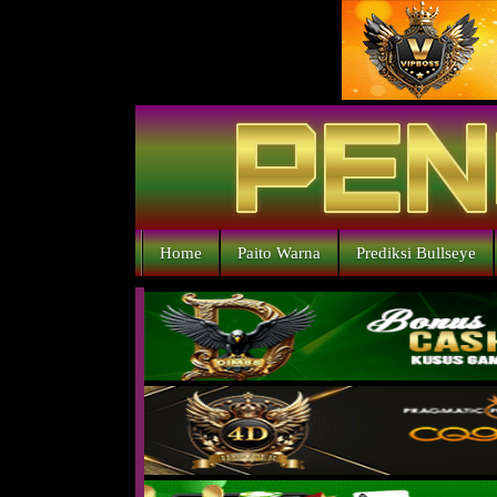
Home
Paito Warna
Prediksi Bullseye