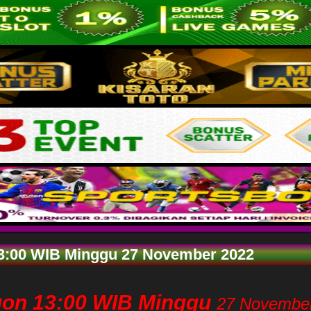
13:00 WIB Minggu 27 November 2022
egon 13:00 WIB Minggu
27 Novembe