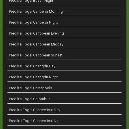
Prediksi Togel Busan Night
Prediksi Togel Canberra Morning
Prediksi Togel Canberra Night
Prediksi Togel Caribbean Evening
Prediksi Togel Caribbean Midday
Prediksi Togel Caribbean Sunset
Prediksi Togel Chengdu Day
Prediksi Togel Chengdu Night
Prediksi Togel Chinapools
Prediksi Togel Colombus
Prediksi Togel Connecticut Day
Prediksi Togel Connecticut Night