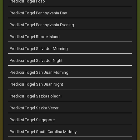
Prediksi Togel Pcso
Prediksi Togel Pennsylvania Day
Prediksi Togel Pennsylvania Evening
Prediksi Togel Rhode Island
Prediksi Togel Salvador Morning
Prediksi Togel Salvador Night
Prediksi Togel San Juan Morning
Prediksi Togel San Juan Night
Prediksi Togel Sazka Poledni
Prediksi Togel Sazka Vecer
Prediksi Togel Singapore
Prediksi Togel South Carolina Midday