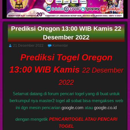
Prediksi Oregon 13:00 WIB Kamis 22
Desember 2022
21 Desember 2022
Komentar
Prediksi Togel Oregon
13:00 WIB Kamis
22 Desember
2022
Selamat datang di forum pencari togel yang di buat untuk
berkumpul nya master2 togel all sobat bisa mengakses web
ini dgn mesin pencarian
google.com
atau
google.co.id
dengan mengetik
PENCARITOGEL ATAU PENCARI
TOGEL