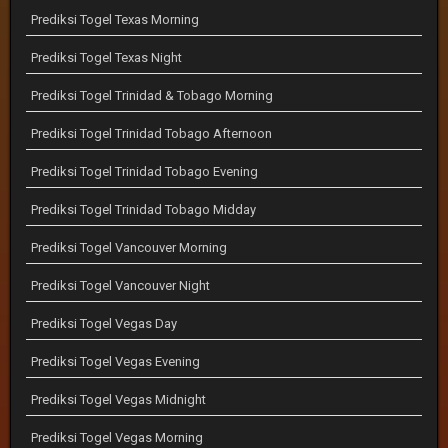
Prediksi Togel Texas Morning
Prediksi Togel Texas Night
Prediksi Togel Trinidad & Tobago Morning
Prediksi Togel Trinidad Tobago Afternoon
Prediksi Togel Trinidad Tobago Evening
Prediksi Togel Trinidad Tobago Midday
Prediksi Togel Vancouver Morning
Prediksi Togel Vancouver Night
Prediksi Togel Vegas Day
Prediksi Togel Vegas Evening
Prediksi Togel Vegas Midnight
Prediksi Togel Vegas Morning