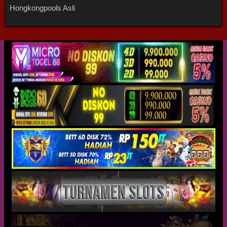
Hongkongpools Asli