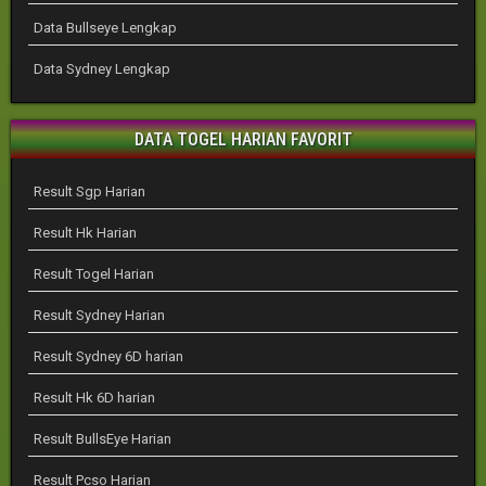
Data Bullseye Lengkap
Data Sydney Lengkap
DATA TOGEL HARIAN FAVORIT
Result Sgp Harian
Result Hk Harian
Result Togel Harian
Result Sydney Harian
Result Sydney 6D harian
Result Hk 6D harian
Result BullsEye Harian
Result Pcso Harian