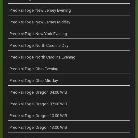
Prediksi Togel New Jersey Evening
Prediksi Togel New Jersey Midday
Prediksi Togel New York Evening
Prediksi Togel North Carolina Day
Prediksi Togel North Carolina Evening
Prediksi Togel Ohio Evening
Prediksi Togel Ohio Midday
Prediksi Togel Oregon 04:00 WIB
Prediksi Togel Oregon 07:00 WIB
Prediksi Togel Oregon 10:00 WIB
Prediksi Togel Oregon 13:00 WIB