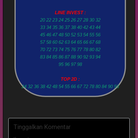
LINE INVEST :
20 22 23 24 25 26 27 28 30 32
33 34 35 36 37 38 40 42 43 44
45 46 47 48 50 52 53 54 55 56
57 58 60 62 63 64 65 66 67 68
70 72 73 74 75 76 77 78 80 82
83 84 85 86 87 88 90 92 93 94
95 96 97 98
TOP 2D :
24 32 36 38 42 48 54 55 66 67 72 78 80 84 90 93
Tinggalkan Komentar