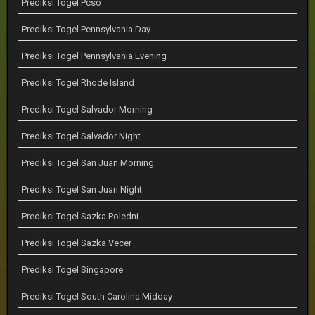
Prediksi Togel Pcso
Prediksi Togel Pennsylvania Day
Prediksi Togel Pennsylvania Evening
Prediksi Togel Rhode Island
Prediksi Togel Salvador Morning
Prediksi Togel Salvador Night
Prediksi Togel San Juan Morning
Prediksi Togel San Juan Night
Prediksi Togel Sazka Poledni
Prediksi Togel Sazka Vecer
Prediksi Togel Singapore
Prediksi Togel South Carolina Midday