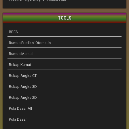
TOOLS
BBFS
Rumus Prediksi Otomatis
Rumus Manual
Rekap Kumat
Rekap Angka CT
Rekap Angka 3D
Rekap Angka 2D
Pola Dasar All
Pola Dasar