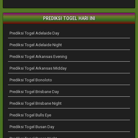
PREDIKSI TOGEL HARI INI
Prediksi Togel Adelaide Day
Prediksi Togel Adelaide Night
Prediksi Togel Arkansas Evening
Prediksi Togel Arkansas Midday
Prediksi Togel Bonoloto
Prediksi Togel Brisbane Day
Prediksi Togel Brisbane Night
Prediksi Togel Bulls Eye
Prediksi Togel Busan Day