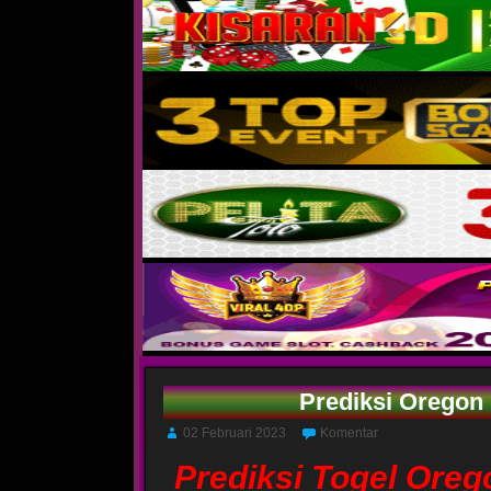
Prediksi Oregon
02 Februari 2023
Komentar
Prediksi Togel Ore