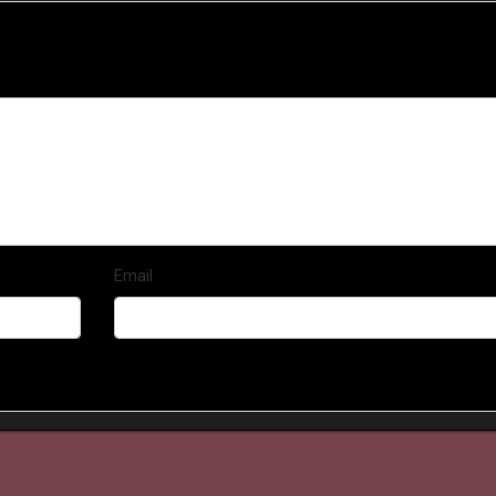
Email