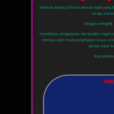
Selamat datang di forum pencari togel yang 
ini dgn mesi
dengan mengeti
membahas pengeluaran dan prediksi togel
Or
memacu dari result pengeluaran
Oregon 13:0
akurat untuk me
ikuti predi
PRE