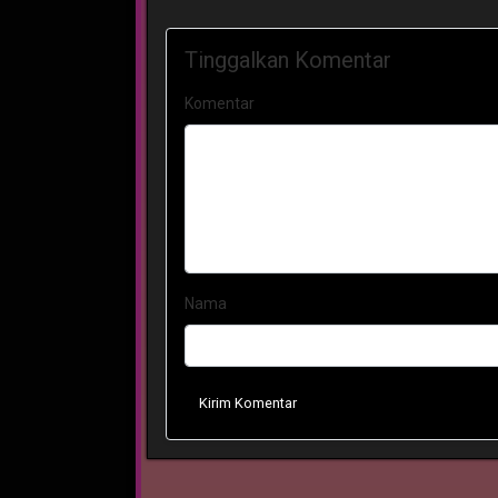
Tinggalkan Komentar
Komentar
Nama
Kirim Komentar