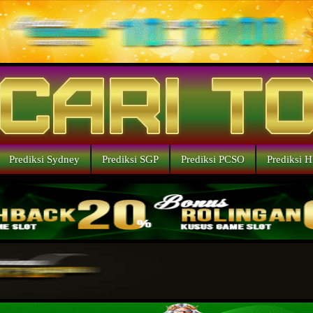
Prediksi Sydney
Prediksi SGP
Prediksi PCSO
Prediksi 