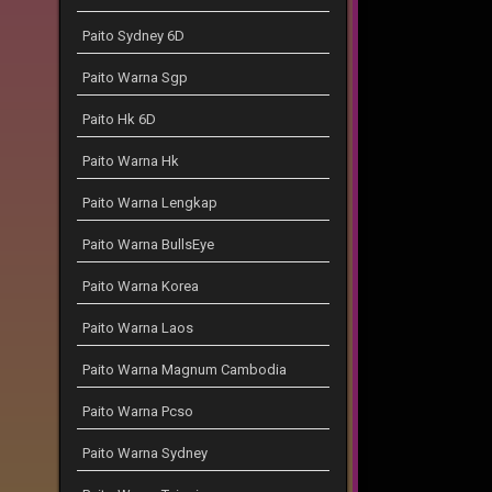
Paito Sydney 6D
Paito Warna Sgp
Paito Hk 6D
Paito Warna Hk
Paito Warna Lengkap
Paito Warna BullsEye
Paito Warna Korea
Paito Warna Laos
Paito Warna Magnum Cambodia
Paito Warna Pcso
Paito Warna Sydney