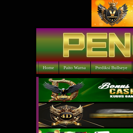
Home
Paito Warna
Prediksi Bullseye