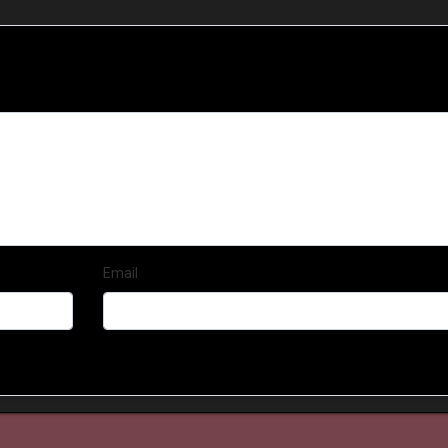
Email