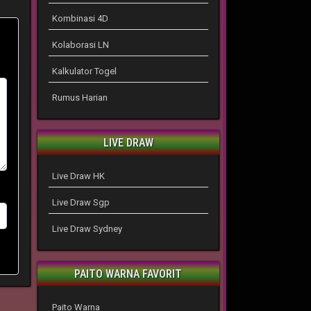
Kombinasi 4D
Kolaborasi LN
Kalkulator Togel
Rumus Harian
LIVE DRAW
Live Draw HK
Live Draw Sgp
Live Draw Sydney
PAITO WARNA FAVORIT
Paito Warna