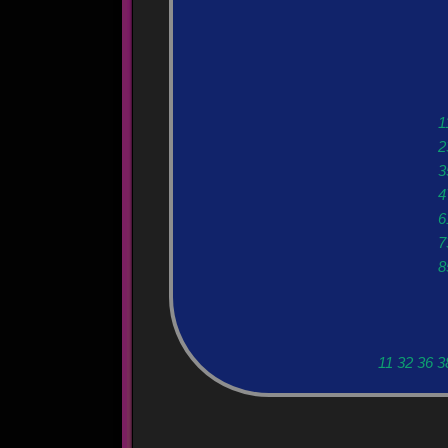
1
2
3
4
6
7
8
11 32 36 3