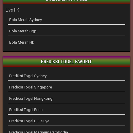
Live HK
Bola Merah Sydney
Bola Merah Sgp
Bola Merah Hk
PREDIKSI TOGEL FAVORIT
Prediksi Togel Sydney
Prediksi Togel Singapore
Prediksi Togel Hongkong
Prediksi Togel Pcso
Prediksi Togel Bulls Eye
Prediksi Togel Magnum Cambodia