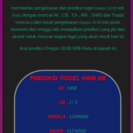
membahas pengeluaran dan prediksi togel
Oregon 10:00 WIB
dengan mencari AI , CB , Ck , AM , SHIO dan Tradal
Rabu
memacu dari result pengeluaran
pools
Oregon 10:00 WIB
kemaren dan minggu lalu menjadikan prediksi yang jitu dan
akurat untuk mencari angka togel yang akan result hari ini
ikuti prediksi Oregon 10:00 WIB Rabu di bawah ini
PREDIKSI TOGEL HARI INI
AI :
1458
CB :
2 / 5
KEPALA :
12345689
EKOR :
01234568