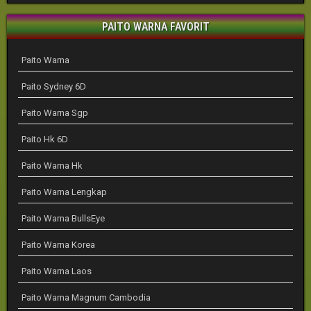
PAITO WARNA FAVORIT
Paito Warna
Paito Sydney 6D
Paito Warna Sgp
Paito Hk 6D
Paito Warna Hk
Paito Warna Lengkap
Paito Warna BullsEye
Paito Warna Korea
Paito Warna Laos
Paito Warna Magnum Cambodia