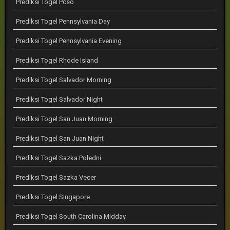
Prediksi Togel Pcso
Prediksi Togel Pennsylvania Day
Prediksi Togel Pennsylvania Evening
Prediksi Togel Rhode Island
Prediksi Togel Salvador Morning
Prediksi Togel Salvador Night
Prediksi Togel San Juan Morning
Prediksi Togel San Juan Night
Prediksi Togel Sazka Poledni
Prediksi Togel Sazka Vecer
Prediksi Togel Singapore
Prediksi Togel South Carolina Midday