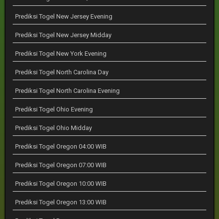
Prediksi Togel New Jersey Evening
Prediksi Togel New Jersey Midday
Prediksi Togel New York Evening
Prediksi Togel North Carolina Day
Prediksi Togel North Carolina Evening
Prediksi Togel Ohio Evening
Prediksi Togel Ohio Midday
Prediksi Togel Oregon 04:00 WIB
Prediksi Togel Oregon 07:00 WIB
Prediksi Togel Oregon 10:00 WIB
Prediksi Togel Oregon 13:00 WIB