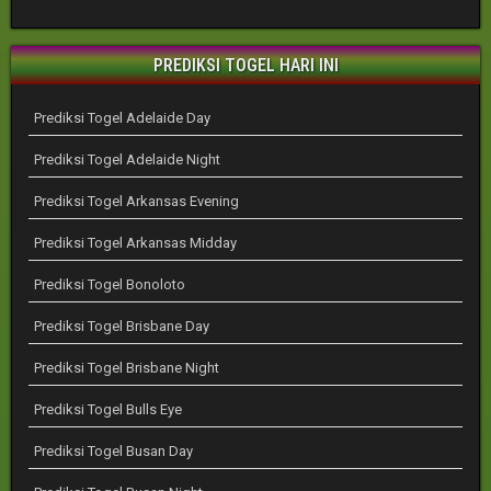
PREDIKSI TOGEL HARI INI
Prediksi Togel Adelaide Day
Prediksi Togel Adelaide Night
Prediksi Togel Arkansas Evening
Prediksi Togel Arkansas Midday
Prediksi Togel Bonoloto
Prediksi Togel Brisbane Day
Prediksi Togel Brisbane Night
Prediksi Togel Bulls Eye
Prediksi Togel Busan Day