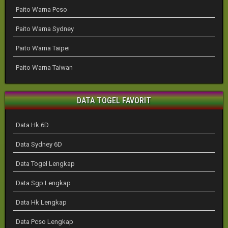
Paito Warna Pcso
Paito Warna Sydney
Paito Warna Taipei
Paito Warna Taiwan
DATA TOGEL FAVORIT
Data Hk 6D
Data Sydney 6D
Data Togel Lengkap
Data Sgp Lengkap
Data Hk Lengkap
Data Pcso Lengkap