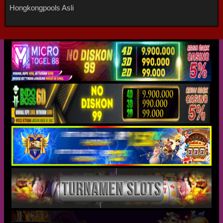
Hongkongpools Asli