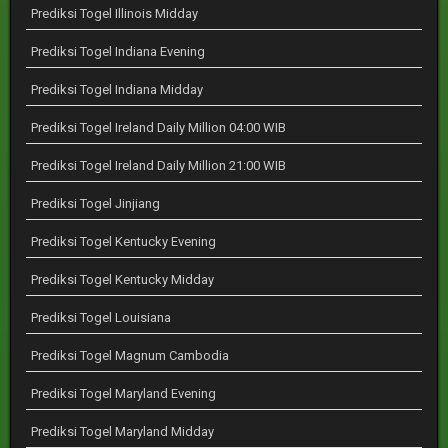
Prediksi Togel Illinois Midday
Prediksi Togel Indiana Evening
Prediksi Togel Indiana Midday
Prediksi Togel Ireland Daily Million 04:00 WIB
Prediksi Togel Ireland Daily Million 21:00 WIB
Prediksi Togel Jinjiang
Prediksi Togel Kentucky Evening
Prediksi Togel Kentucky Midday
Prediksi Togel Louisiana
Prediksi Togel Magnum Cambodia
Prediksi Togel Maryland Evening
Prediksi Togel Maryland Midday