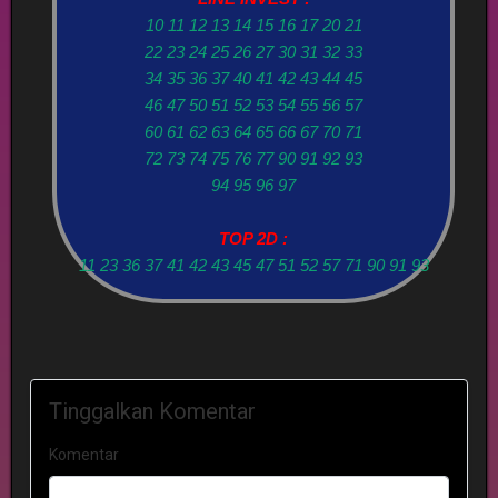
10 11 12 13 14 15 16 17 20 21
22 23 24 25 26 27 30 31 32 33
34 35 36 37 40 41 42 43 44 45
46 47 50 51 52 53 54 55 56 57
60 61 62 63 64 65 66 67 70 71
72 73 74 75 76 77 90 91 92 93
94 95 96 97
TOP 2D :
11 23 36 37 41 42 43 45 47 51 52 57 71 90 91 93
Tinggalkan Komentar
Komentar