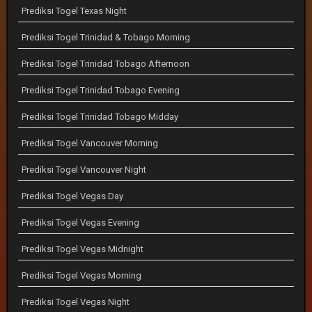
Prediksi Togel Texas Night
Prediksi Togel Trinidad & Tobago Morning
Prediksi Togel Trinidad Tobago Afternoon
Prediksi Togel Trinidad Tobago Evening
Prediksi Togel Trinidad Tobago Midday
Prediksi Togel Vancouver Morning
Prediksi Togel Vancouver Night
Prediksi Togel Vegas Day
Prediksi Togel Vegas Evening
Prediksi Togel Vegas Midnight
Prediksi Togel Vegas Morning
Prediksi Togel Vegas Night