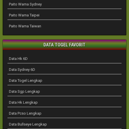
Paito Warna Sydney
Paito Warna Taipei
Paito Warna Taiwan
DATA TOGEL FAVORIT
Data Hk 6D
Data Sydney 6D
Data Togel Lengkap
Data Sgp Lengkap
Data Hk Lengkap
Data Pcso Lengkap
Data Bullseye Lengkap