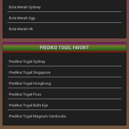
Bola Merah Sydney
Bola Merah Sgp
Bola Merah Hk
PREDIKSI TOGEL FAVORIT
Prediksi Togel Sydney
Prediksi Togel Singapore
Prediksi Togel Hongkong
Prediksi Togel Pcso
Prediksi Togel Bulls Eye
Prediksi Togel Magnum Cambodia