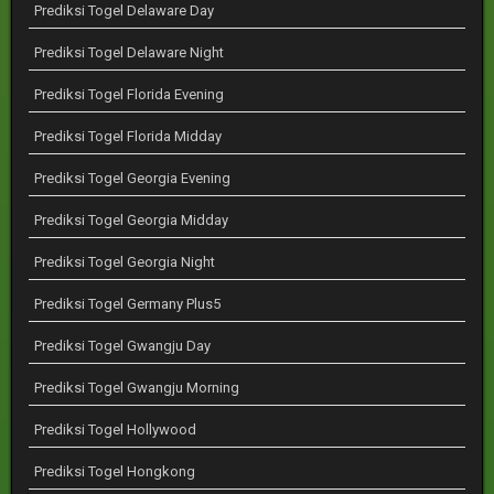
Prediksi Togel Delaware Day
Prediksi Togel Delaware Night
Prediksi Togel Florida Evening
Prediksi Togel Florida Midday
Prediksi Togel Georgia Evening
Prediksi Togel Georgia Midday
Prediksi Togel Georgia Night
Prediksi Togel Germany Plus5
Prediksi Togel Gwangju Day
Prediksi Togel Gwangju Morning
Prediksi Togel Hollywood
Prediksi Togel Hongkong