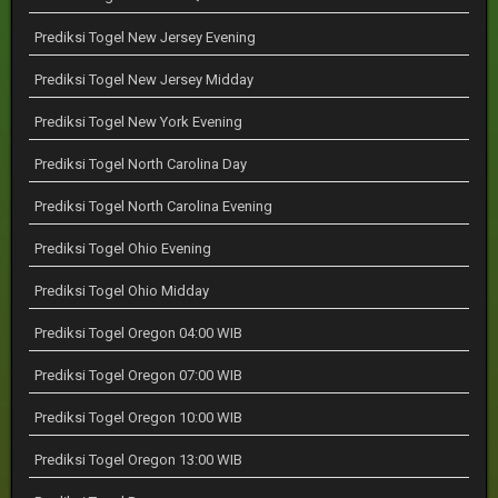
Prediksi Togel New Jersey Evening
Prediksi Togel New Jersey Midday
Prediksi Togel New York Evening
Prediksi Togel North Carolina Day
Prediksi Togel North Carolina Evening
Prediksi Togel Ohio Evening
Prediksi Togel Ohio Midday
Prediksi Togel Oregon 04:00 WIB
Prediksi Togel Oregon 07:00 WIB
Prediksi Togel Oregon 10:00 WIB
Prediksi Togel Oregon 13:00 WIB