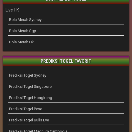
Live HK
Bola Merah Sydney
Bola Merah Sgp
Bola Merah Hk
PREDIKSI TOGEL FAVORIT
Prediksi Togel Sydney
Prediksi Togel Singapore
Prediksi Togel Hongkong
Prediksi Togel Pcso
Prediksi Togel Bulls Eye
Prediksi Togel Magnum Cambodia