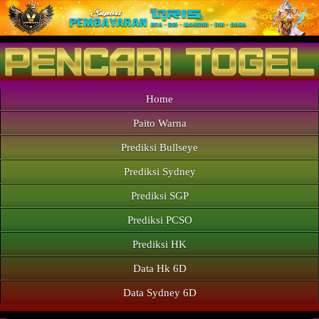
Home
Paito Warna
Prediksi Bullseye
Prediksi Sydney
Prediksi SGP
Prediksi PCSO
Prediksi HK
Data Hk 6D
Data Sydney 6D