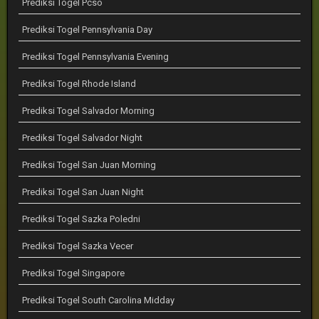
Prediksi Togel Pcso
Prediksi Togel Pennsylvania Day
Prediksi Togel Pennsylvania Evening
Prediksi Togel Rhode Island
Prediksi Togel Salvador Morning
Prediksi Togel Salvador Night
Prediksi Togel San Juan Morning
Prediksi Togel San Juan Night
Prediksi Togel Sazka Poledni
Prediksi Togel Sazka Vecer
Prediksi Togel Singapore
Prediksi Togel South Carolina Midday