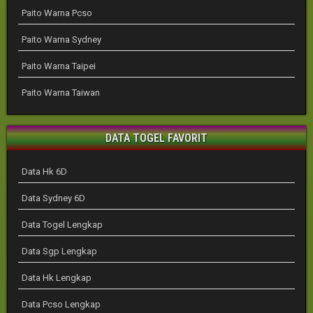
Paito Warna Pcso
Paito Warna Sydney
Paito Warna Taipei
Paito Warna Taiwan
DATA TOGEL FAVORIT
Data Hk 6D
Data Sydney 6D
Data Togel Lengkap
Data Sgp Lengkap
Data Hk Lengkap
Data Pcso Lengkap