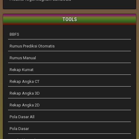
TOOLS
BBFS
Rumus Prediksi Otomatis
Rumus Manual
Rekap Kumat
Rekap Angka CT
Rekap Angka 3D
Rekap Angka 2D
Pola Dasar All
Pola Dasar