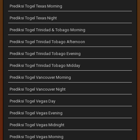
Prediksi Togel Texas Morning
Prediksi Togel Texas Night
Prediksi Togel Trinidad & Tobago Morning
Prediksi Togel Trinidad Tobago Afternoon
Prediksi Togel Trinidad Tobago Evening
Prediksi Togel Trinidad Tobago Midday
Prediksi Togel Vancouver Morning
Prediksi Togel Vancouver Night
Prediksi Togel Vegas Day
Prediksi Togel Vegas Evening
Prediksi Togel Vegas Midnight
Prediksi Togel Vegas Morning