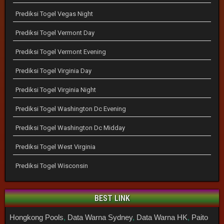
Prediksi Togel Vegas Night
Prediksi Togel Vermont Day
Prediksi Togel Vermont Evening
Prediksi Togel Virginia Day
Prediksi Togel Virginia Night
Prediksi Togel Washington Dc Evening
Prediksi Togel Washington Dc Midday
Prediksi Togel West Virginia
Prediksi Togel Wisconsin
BEST LINK
Hongkong Pools
,
Data Warna Sydney
,
Data Warna HK
,
Paito