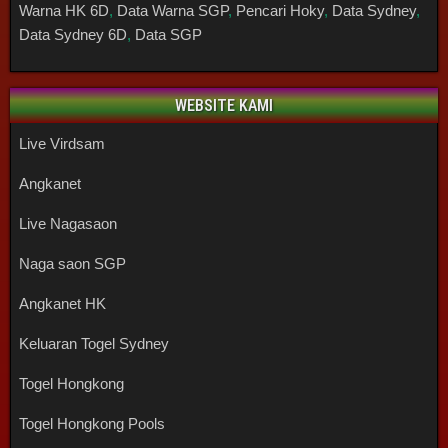
Warna HK 6D
,
Data Warna SGP
,
Pencari Hoky
,
Data Sydney
,
Data Sydney 6D
,
Data SGP
WEBSITE KAMI
Live Virdsam
Angkanet
Live Nagasaon
Naga saon SGP
Angkanet HK
Keluaran Togel Sydney
Togel Hongkong
Togel Hongkong Pools