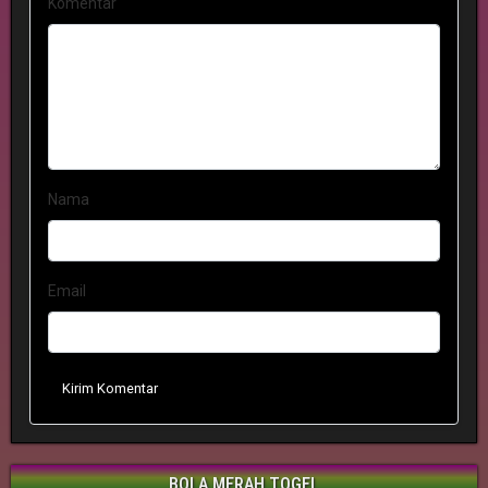
Komentar
Nama
Email
Kirim Komentar
BOLA MERAH TOGEL