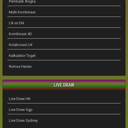
Pembalik Angka
Multi Kombinasi
LN vs DN
Kombinasi 4D
Kolaborasi LN
Kalkulator Togel
Rumus Harian
LIVE DRAW
Live Draw HK
Live Draw Sgp
Live Draw Sydney