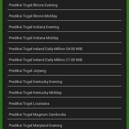
Prediksi Togel Illinois Evening
Prediksi Togel Illinois Midday
Prediksi Togel Indiana Evening
Prediksi Togel Indiana Midday
Prediksi Togel Ireland Daily Million 04:00 WIB
Prediksi Togel Ireland Daily Million 21:00 WIB
Prediksi Togel Jinjiang
Prediksi Togel Kentucky Evening
Prediksi Togel Kentucky Midday
Prediksi Togel Louisiana
Prediksi Togel Magnum Cambodia
Prediksi Togel Maryland Evening