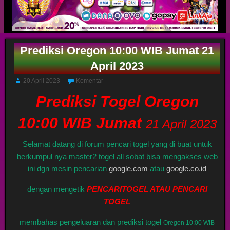
Prediksi Oregon 10:00 WIB Jumat 21
April 2023
20 April 2023
Komentar
Prediksi Togel Oregon
10:00 WIB Jumat
21 April 2023
Selamat datang di forum pencari togel yang di buat untuk
berkumpul nya master2 togel all sobat bisa mengakses web
ini dgn mesin pencarian
google.com
atau
google.co.id
dengan mengetik
PENCARITOGEL ATAU PENCARI
TOGEL
membahas pengeluaran dan prediksi togel
Oregon 10:00 WIB