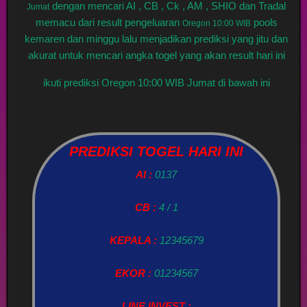
dengan mencari AI , CB , Ck , AM , SHIO dan Tradal
Jumat
memacu dari result pengeluaran
pools
Oregon 10:00 WIB
kemaren dan minggu lalu menjadikan prediksi yang jitu dan
akurat untuk mencari angka togel yang akan result hari ini
ikuti prediksi Oregon 10:00 WIB Jumat di bawah ini
PREDIKSI TOGEL HARI INI
AI :
0137
CB :
4 / 1
KEPALA :
12345679
EKOR :
01234567
LINE INVEST :