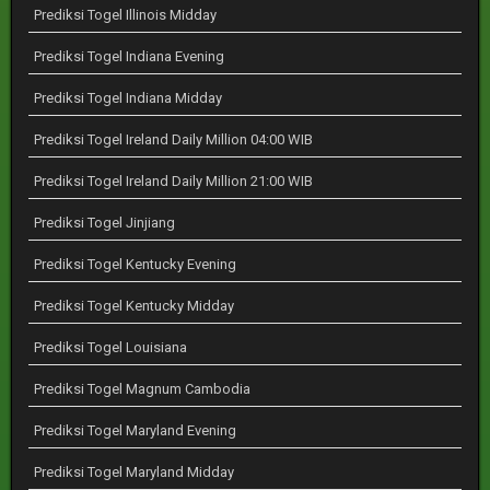
Prediksi Togel Illinois Midday
Prediksi Togel Indiana Evening
Prediksi Togel Indiana Midday
Prediksi Togel Ireland Daily Million 04:00 WIB
Prediksi Togel Ireland Daily Million 21:00 WIB
Prediksi Togel Jinjiang
Prediksi Togel Kentucky Evening
Prediksi Togel Kentucky Midday
Prediksi Togel Louisiana
Prediksi Togel Magnum Cambodia
Prediksi Togel Maryland Evening
Prediksi Togel Maryland Midday