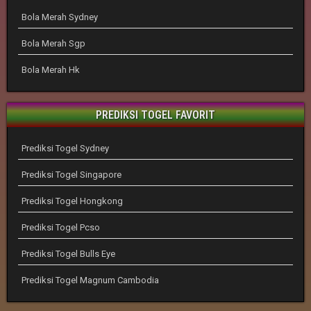
Bola Merah Sydney
Bola Merah Sgp
Bola Merah Hk
PREDIKSI TOGEL FAVORIT
Prediksi Togel Sydney
Prediksi Togel Singapore
Prediksi Togel Hongkong
Prediksi Togel Pcso
Prediksi Togel Bulls Eye
Prediksi Togel Magnum Cambodia