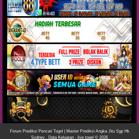
Forum Prediksi Pencari Togel | Master Prediksi Angka Jitu Sgp Hk
Sydney , Data Keluaran , live togel © 2026