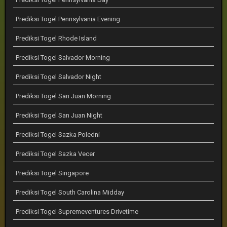
Prediksi Togel Pennsylvania Evening
Prediksi Togel Rhode Island
Prediksi Togel Salvador Morning
Prediksi Togel Salvador Night
Prediksi Togel San Juan Morning
Prediksi Togel San Juan Night
Prediksi Togel Sazka Poledni
Prediksi Togel Sazka Vecer
Prediksi Togel Singapore
Prediksi Togel South Carolina Midday
Prediksi Togel Supremeventures Drivetime