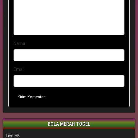
Nama
Email
Kirim Komentar
BOLA MERAH TOGEL
Live HK