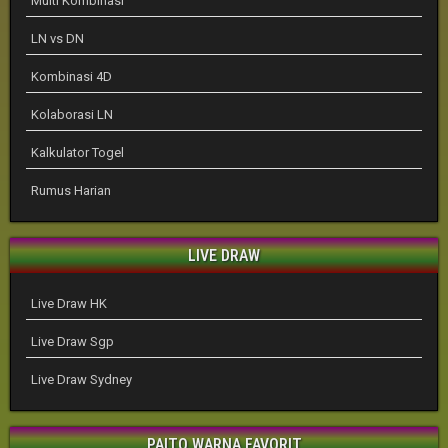
Multi Kombinasi
LN vs DN
Kombinasi 4D
Kolaborasi LN
Kalkulator Togel
Rumus Harian
LIVE DRAW
Live Draw HK
Live Draw Sgp
Live Draw Sydney
PAITO WARNA FAVORIT