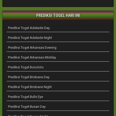
PREDIKSI TOGEL HARI INI
Prediksi Togel Adelaide Day
Prediksi Togel Adelaide Night
Prediksi Togel Arkansas Evening
Prediksi Togel Arkansas Midday
Prediksi Togel Bonoloto
Prediksi Togel Brisbane Day
Prediksi Togel Brisbane Night
Prediksi Togel Bulls Eye
Prediksi Togel Busan Day