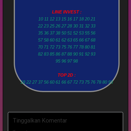
LINE INVEST :
10 11 12 13 15 16 17 18 20 21
22 23 25 26 27 28 30 31 32 33
35 36 37 38 50 51 52 53 55 56
57 58 60 61 62 63 65 66 67 68
70 71 72 73 75 76 77 78 80 81
82 83 85 86 87 88 90 91 92 93
95 96 97 98
TOP 2D :
18 22 27 37 56 60 61 66 67 72 73 75 76 78 80 93
Tinggalkan Komentar