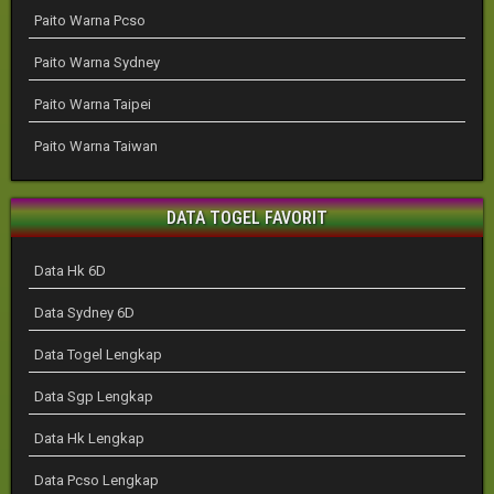
Paito Warna Pcso
Paito Warna Sydney
Paito Warna Taipei
Paito Warna Taiwan
DATA TOGEL FAVORIT
Data Hk 6D
Data Sydney 6D
Data Togel Lengkap
Data Sgp Lengkap
Data Hk Lengkap
Data Pcso Lengkap