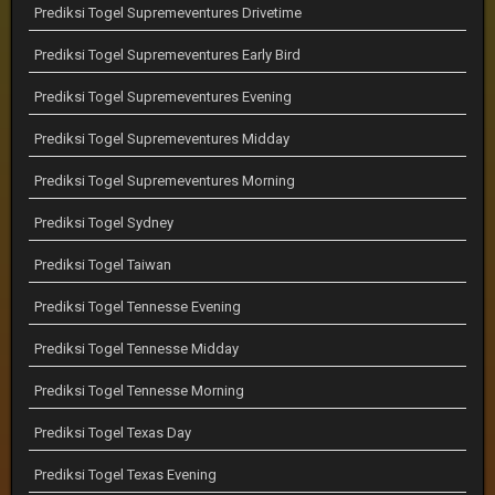
Prediksi Togel Supremeventures Drivetime
Prediksi Togel Supremeventures Early Bird
Prediksi Togel Supremeventures Evening
Prediksi Togel Supremeventures Midday
Prediksi Togel Supremeventures Morning
Prediksi Togel Sydney
Prediksi Togel Taiwan
Prediksi Togel Tennesse Evening
Prediksi Togel Tennesse Midday
Prediksi Togel Tennesse Morning
Prediksi Togel Texas Day
Prediksi Togel Texas Evening