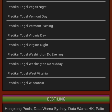
Prediksi Togel Vegas Night
Prediksi Togel Vermont Day
Prediksi Togel Vermont Evening
Prediksi Togel Virginia Day
Prediksi Togel Virginia Night
Prediksi Togel Washington Dc Evening
Prediksi Togel Washington Dc Midday
Prediksi Togel West Virginia
Prediksi Togel Wisconsin
BEST LINK
Hongkong Pools
,
Data Warna Sydney
,
Data Warna HK
,
Paito