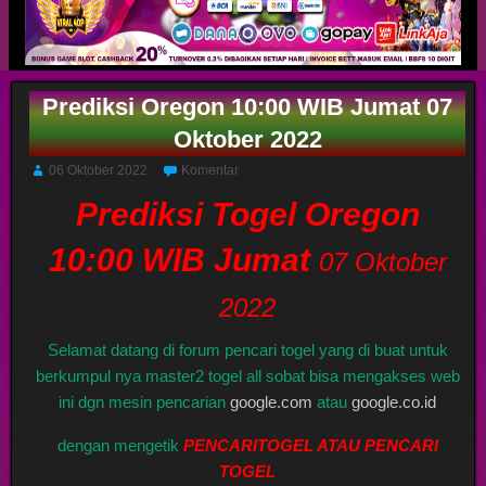
Prediksi Oregon 10:00 WIB Jumat 07
Oktober 2022
06 Oktober 2022
Komentar
Prediksi Togel Oregon
10:00 WIB Jumat
07 Oktober
2022
Selamat datang di forum pencari togel yang di buat untuk
berkumpul nya master2 togel all sobat bisa mengakses web
ini dgn mesin pencarian
google.com
atau
google.co.id
dengan mengetik
PENCARITOGEL ATAU PENCARI
TOGEL