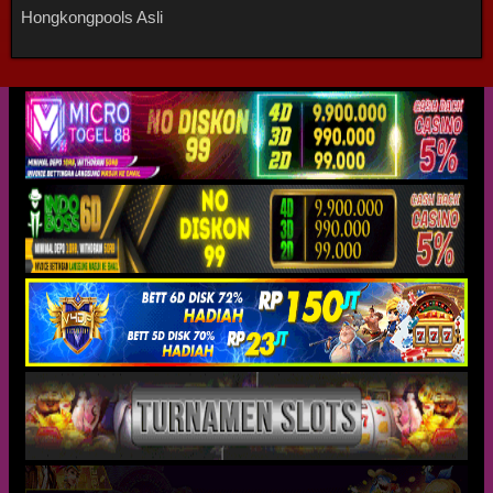
Hongkongpools Asli