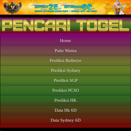
Home
Paito Warna
Prediksi Bullseye
Prediksi Sydney
Prediksi SGP
Prediksi PCSO
Prediksi HK
Data Hk 6D
Data Sydney 6D