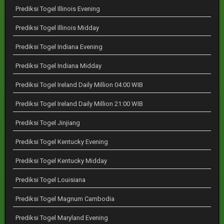
Prediksi Togel Illinois Evening
Prediksi Togel Illinois Midday
Prediksi Togel Indiana Evening
Prediksi Togel Indiana Midday
Prediksi Togel Ireland Daily Million 04:00 WIB
Prediksi Togel Ireland Daily Million 21:00 WIB
Prediksi Togel Jinjiang
Prediksi Togel Kentucky Evening
Prediksi Togel Kentucky Midday
Prediksi Togel Louisiana
Prediksi Togel Magnum Cambodia
Prediksi Togel Maryland Evening