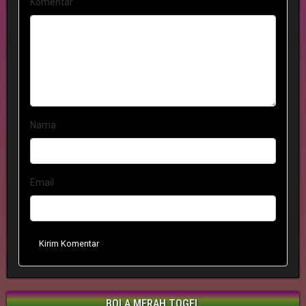
Komentar
Nama
Email
Kirim Komentar
BOLA MERAH TOGEL