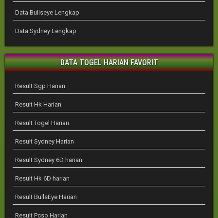
Data Bullseye Lengkap
Data Sydney Lengkap
DATA TOGEL HARIAN FAVORIT
Result Sgp Harian
Result Hk Harian
Result Togel Harian
Result Sydney Harian
Result Sydney 6D harian
Result Hk 6D harian
Result BullsEye Harian
Result Pcso Harian