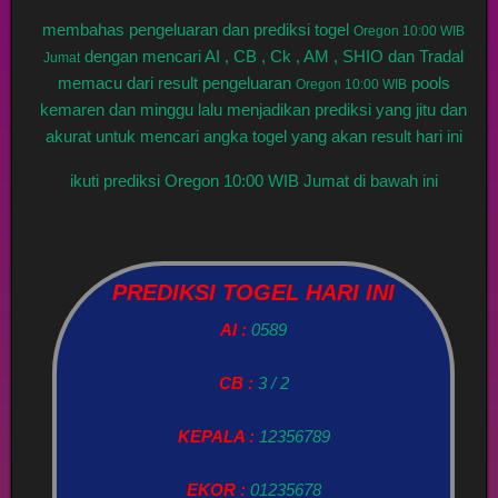
membahas pengeluaran dan prediksi togel
Oregon 10:00 WIB
dengan mencari AI , CB , Ck , AM , SHIO dan Tradal
Jumat
memacu dari result pengeluaran
pools
Oregon 10:00 WIB
kemaren dan minggu lalu menjadikan prediksi yang jitu dan
akurat untuk mencari angka togel yang akan result hari ini
ikuti prediksi Oregon 10:00 WIB Jumat di bawah ini
PREDIKSI TOGEL HARI INI
AI :
0589
CB :
3 / 2
KEPALA :
12356789
EKOR :
01235678