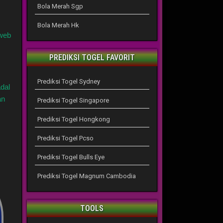
Bola Merah Sgp
Bola Merah Hk
 web
PREDIKSI TOGEL FAVORIT
Prediksi Togel Sydney
dal
an
Prediksi Togel Singapore
Prediksi Togel Hongkong
Prediksi Togel Pcso
Prediksi Togel Bulls Eye
Prediksi Togel Magnum Cambodia
TOOLS