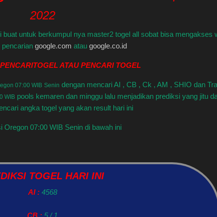
2022
di buat untuk berkumpul nya master2 togel all sobat bisa mengakses
n pencarian
google.com
atau
google.co.id
k
PENCARITOGEL ATAU PENCARI TOGEL
dengan mencari AI , CB , Ck , AM , SHIO dan Tra
egon 07:00 WIB
Senin
pools kemaren dan minggu lalu menjadikan prediksi yang jitu d
0 WIB
ncari angka togel yang akan result hari ini
ksi Oregon 07:00 WIB Senin di bawah ini
DIKSI TOGEL HARI INI
AI :
4568
CB :
5 / 1