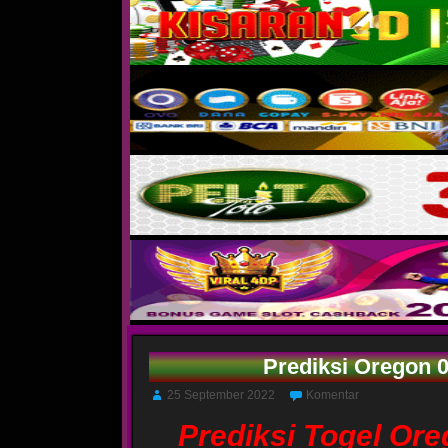
Prediksi Oregon 
25 September 2022
Komentar
Prediksi Togel Or