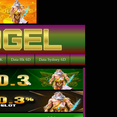
HK
Data Hk 6D
Data Sydney 6D