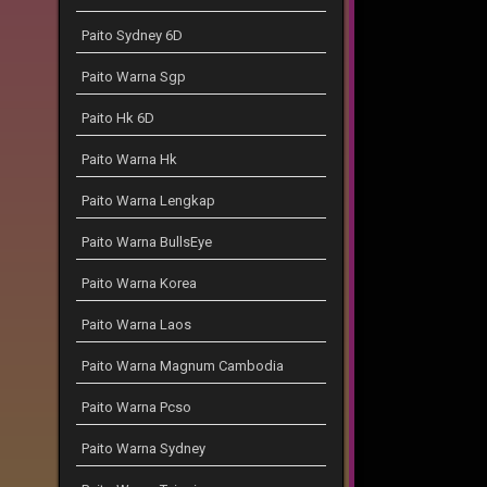
Paito Sydney 6D
Paito Warna Sgp
Paito Hk 6D
Paito Warna Hk
Paito Warna Lengkap
Paito Warna BullsEye
Paito Warna Korea
Paito Warna Laos
Paito Warna Magnum Cambodia
Paito Warna Pcso
Paito Warna Sydney