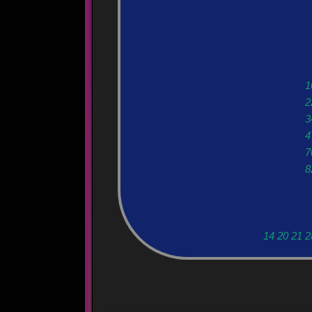
1
2
3
4
7
8
14 20 21 2