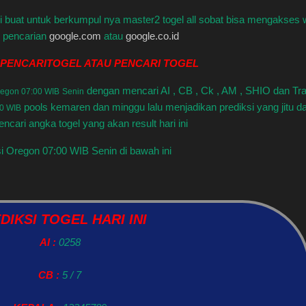
di buat untuk berkumpul nya master2 togel all sobat bisa mengakses
n pencarian
google.com
atau
google.co.id
k
PENCARITOGEL ATAU PENCARI TOGEL
dengan mencari AI , CB , Ck , AM , SHIO dan Tra
egon 07:00 WIB
Senin
pools kemaren dan minggu lalu menjadikan prediksi yang jitu d
0 WIB
ncari angka togel yang akan result hari ini
ksi Oregon 07:00 WIB Senin di bawah ini
DIKSI TOGEL HARI INI
AI :
0258
CB :
5 / 7