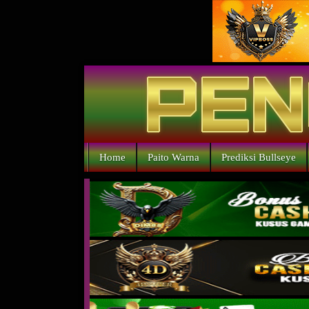
Home
Paito Warna
Prediksi Bullseye