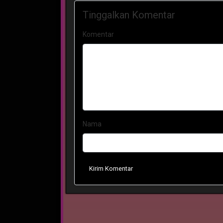
Tinggalkan Komentar
Komentar
Nama
Kirim Komentar