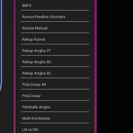
BBFS
Rumus Prediksi Otomatis
Rumus Manual
Rekap Kumat
Rekap Angka CT
Rekap Angka 3D
Rekap Angka 2D
Pola Dasar All
Pola Dasar
Pembalik Angka
Multi Kombinasi
LN vs DN