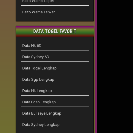
Paito Warna Taipei
Paito Warna Taiwan
DATA TOGEL FAVORIT
Data Hk 6D
Data Sydney 6D
Data Togel Lengkap
Data Sgp Lengkap
Data Hk Lengkap
Data Pcso Lengkap
Data Bullseye Lengkap
Data Sydney Lengkap