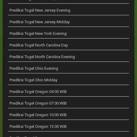
Prediksi Togel New Jersey Evening
Prediksi Togel New Jersey Midday
Prediksi Togel New York Evening
Prediksi Togel North Carolina Day
Prediksi Togel North Carolina Evening
Prediksi Togel Ohio Evening
Prediksi Togel Ohio Midday
Prediksi Togel Oregon 04:00 WIB
Prediksi Togel Oregon 07:00 WIB
Prediksi Togel Oregon 10:00 WIB
Prediksi Togel Oregon 13:00 WIB