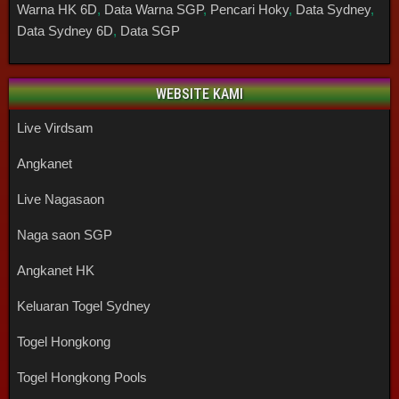
Warna HK 6D
,
Data Warna SGP
,
Pencari Hoky
,
Data Sydney
,
Data Sydney 6D
,
Data SGP
WEBSITE KAMI
Live Virdsam
Angkanet
Live Nagasaon
Naga saon SGP
Angkanet HK
Keluaran Togel Sydney
Togel Hongkong
Togel Hongkong Pools