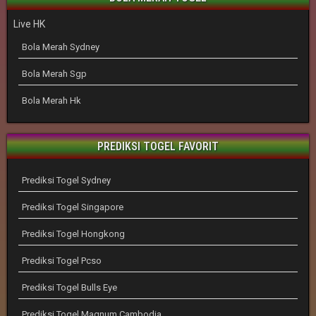
Live HK
Bola Merah Sydney
Bola Merah Sgp
Bola Merah Hk
PREDIKSI TOGEL FAVORIT
Prediksi Togel Sydney
Prediksi Togel Singapore
Prediksi Togel Hongkong
Prediksi Togel Pcso
Prediksi Togel Bulls Eye
Prediksi Togel Magnum Cambodia