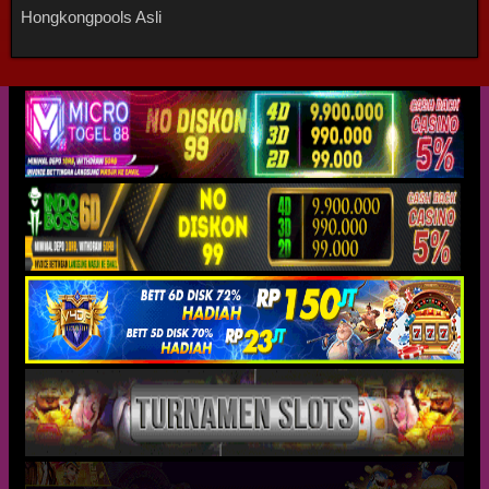
Hongkongpools Asli