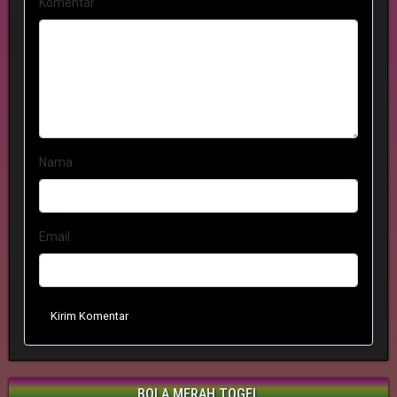
Komentar
Nama
Email
Kirim Komentar
BOLA MERAH TOGEL