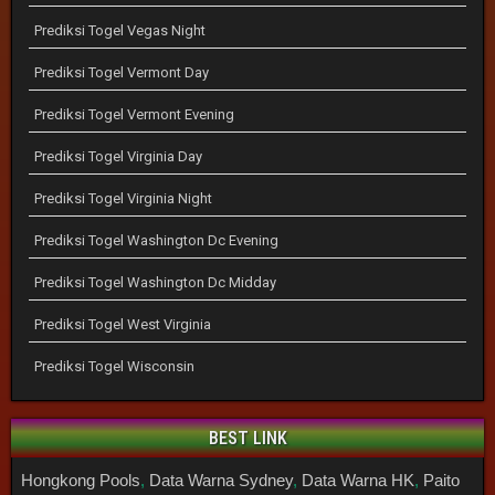
Prediksi Togel Vegas Night
Prediksi Togel Vermont Day
Prediksi Togel Vermont Evening
Prediksi Togel Virginia Day
Prediksi Togel Virginia Night
Prediksi Togel Washington Dc Evening
Prediksi Togel Washington Dc Midday
Prediksi Togel West Virginia
Prediksi Togel Wisconsin
BEST LINK
Hongkong Pools
,
Data Warna Sydney
,
Data Warna HK
,
Paito