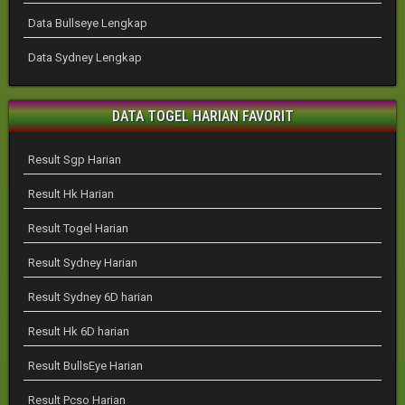
Data Bullseye Lengkap
Data Sydney Lengkap
DATA TOGEL HARIAN FAVORIT
Result Sgp Harian
Result Hk Harian
Result Togel Harian
Result Sydney Harian
Result Sydney 6D harian
Result Hk 6D harian
Result BullsEye Harian
Result Pcso Harian