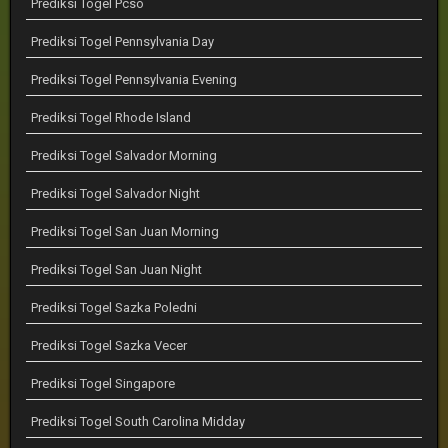
Prediksi Togel Pcso
Prediksi Togel Pennsylvania Day
Prediksi Togel Pennsylvania Evening
Prediksi Togel Rhode Island
Prediksi Togel Salvador Morning
Prediksi Togel Salvador Night
Prediksi Togel San Juan Morning
Prediksi Togel San Juan Night
Prediksi Togel Sazka Poledni
Prediksi Togel Sazka Vecer
Prediksi Togel Singapore
Prediksi Togel South Carolina Midday