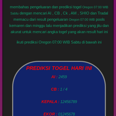
membahas pengeluaran dan prediksi togel
Oregon 07:00 WIB
dengan mencari AI , CB , Ck , AM , SHIO dan Tradal
Sabtu
memacu dari result pengeluaran
pools
Oregon 07:00 WIB
kemaren dan minggu lalu menjadikan prediksi yang jitu dan
akurat untuk mencari angka togel yang akan result hari ini
ikuti prediksi Oregon 07:00 WIB Sabtu di bawah ini
PREDIKSI TOGEL HARI INI
AI :
2459
CB :
1 / 4
KEPALA :
12456789
EKOR :
01245678