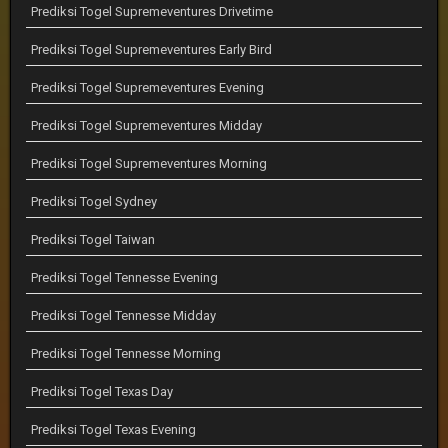
Prediksi Togel Supremeventures Drivetime
Prediksi Togel Supremeventures Early Bird
Prediksi Togel Supremeventures Evening
Prediksi Togel Supremeventures Midday
Prediksi Togel Supremeventures Morning
Prediksi Togel Sydney
Prediksi Togel Taiwan
Prediksi Togel Tennesse Evening
Prediksi Togel Tennesse Midday
Prediksi Togel Tennesse Morning
Prediksi Togel Texas Day
Prediksi Togel Texas Evening