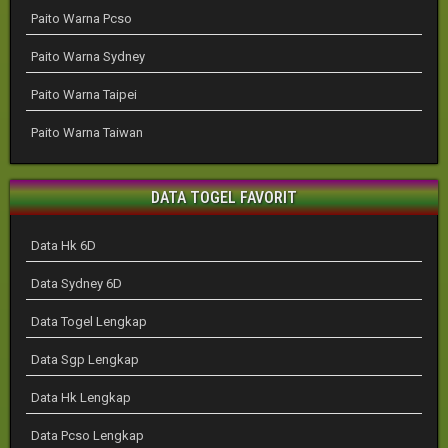
Paito Warna Pcso
Paito Warna Sydney
Paito Warna Taipei
Paito Warna Taiwan
DATA TOGEL FAVORIT
Data Hk 6D
Data Sydney 6D
Data Togel Lengkap
Data Sgp Lengkap
Data Hk Lengkap
Data Pcso Lengkap