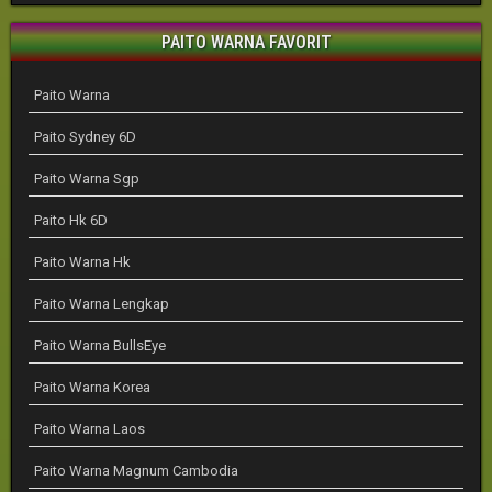
PAITO WARNA FAVORIT
Paito Warna
Paito Sydney 6D
Paito Warna Sgp
Paito Hk 6D
Paito Warna Hk
Paito Warna Lengkap
Paito Warna BullsEye
Paito Warna Korea
Paito Warna Laos
Paito Warna Magnum Cambodia