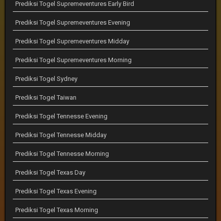
Prediksi Togel Supremeventures Early Bird
Prediksi Togel Supremeventures Evening
Prediksi Togel Supremeventures Midday
Prediksi Togel Supremeventures Morning
Prediksi Togel Sydney
Prediksi Togel Taiwan
Prediksi Togel Tennesse Evening
Prediksi Togel Tennesse Midday
Prediksi Togel Tennesse Morning
Prediksi Togel Texas Day
Prediksi Togel Texas Evening
Prediksi Togel Texas Morning