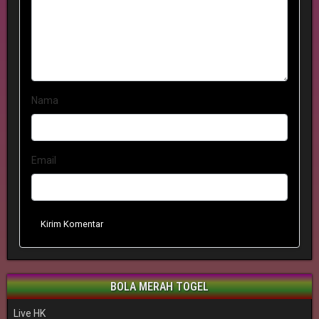
Nama
Email
Kirim Komentar
BOLA MERAH TOGEL
Live HK