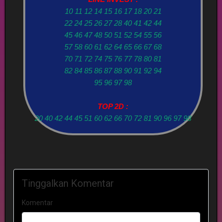
10 11 12 14 15 16 17 18 20 21
22 24 25 26 27 28 40 41 42 44
45 46 47 48 50 51 52 54 55 56
57 58 60 61 62 64 65 66 67 68
70 71 72 74 75 76 77 78 80 81
82 84 85 86 87 88 90 91 92 94
95 96 97 98
TOP 2D :
20 40 42 44 45 51 60 62 66 70 72 81 90 96 97 98
Tinggalkan Komentar
Komentar