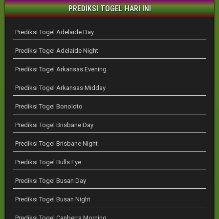
PREDIKSI TOGEL HARI INI
Prediksi Togel Adelaide Day
Prediksi Togel Adelaide Night
Prediksi Togel Arkansas Evening
Prediksi Togel Arkansas Midday
Prediksi Togel Bonoloto
Prediksi Togel Brisbane Day
Prediksi Togel Brisbane Night
Prediksi Togel Bulls Eye
Prediksi Togel Busan Day
Prediksi Togel Busan Night
Prediksi Togel Canberra Morning