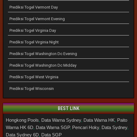
Prediksi Togel Vermont Day
Prediksi Togel Vermont Evening
Prediksi Togel Virginia Day
Prediksi Togel Virginia Night
Prediksi Togel Washington Dc Evening
Prediksi Togel Washington Dc Midday
Prediksi Togel West Virginia
Prediksi Togel Wisconsin
BEST LINK
Hongkong Pools
,
Data Warna Sydney
,
Data Warna HK
,
Paito
Warna HK 6D
,
Data Warna SGP
,
Pencari Hoky
,
Data Sydney
,
Data Sydney 6D
,
Data SGP