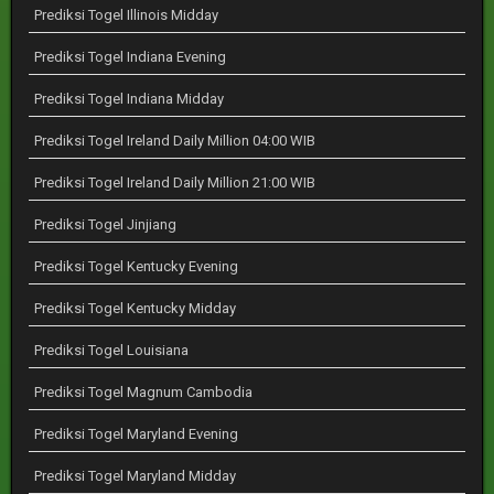
Prediksi Togel Illinois Midday
Prediksi Togel Indiana Evening
Prediksi Togel Indiana Midday
Prediksi Togel Ireland Daily Million 04:00 WIB
Prediksi Togel Ireland Daily Million 21:00 WIB
Prediksi Togel Jinjiang
Prediksi Togel Kentucky Evening
Prediksi Togel Kentucky Midday
Prediksi Togel Louisiana
Prediksi Togel Magnum Cambodia
Prediksi Togel Maryland Evening
Prediksi Togel Maryland Midday