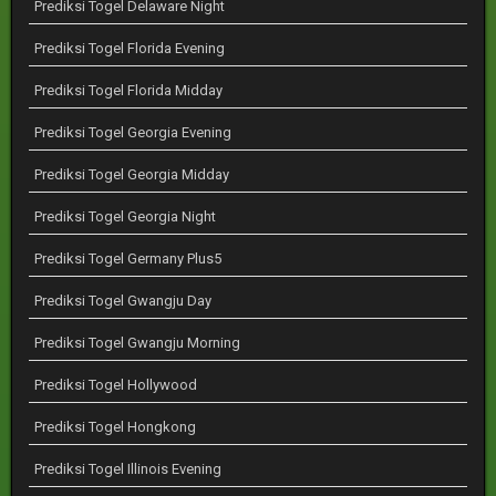
Prediksi Togel Delaware Night
Prediksi Togel Florida Evening
Prediksi Togel Florida Midday
Prediksi Togel Georgia Evening
Prediksi Togel Georgia Midday
Prediksi Togel Georgia Night
Prediksi Togel Germany Plus5
Prediksi Togel Gwangju Day
Prediksi Togel Gwangju Morning
Prediksi Togel Hollywood
Prediksi Togel Hongkong
Prediksi Togel Illinois Evening