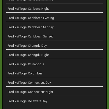
Prediksi Togel Canberra Night
Prediksi Togel Caribbean Evening
Prediksi Togel Caribbean Midday
Prediksi Togel Caribbean Sunset
Prediksi Togel Chengdu Day
Prediksi Togel Chengdu Night
Prediksi Togel Chinapools
Prediksi Togel Colombus
Prediksi Togel Connecticut Day
Prediksi Togel Connecticut Night
Prediksi Togel Delaware Day