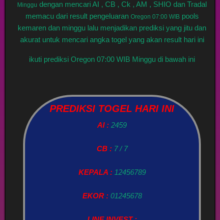
dengan mencari AI , CB , Ck , AM , SHIO dan Tradal
Minggu
memacu dari result pengeluaran
pools
Oregon 07:00 WIB
kemaren dan minggu lalu menjadikan prediksi yang jitu dan
akurat untuk mencari angka togel yang akan result hari ini
ikuti prediksi Oregon 07:00 WIB Minggu di bawah ini
PREDIKSI TOGEL HARI INI
AI :
2459
CB :
7 / 7
KEPALA :
12456789
EKOR :
01245678
LINE INVEST :