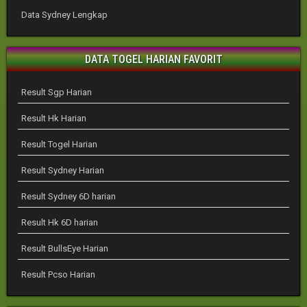
Data Sydney Lengkap
DATA TOGEL HARIAN FAVORIT
Result Sgp Harian
Result Hk Harian
Result Togel Harian
Result Sydney Harian
Result Sydney 6D harian
Result Hk 6D harian
Result BullsEye Harian
Result Pcso Harian