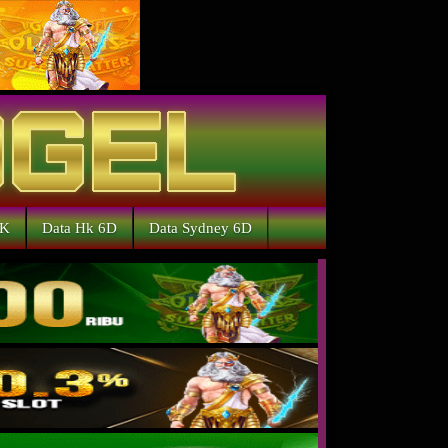
HK
Data Hk 6D
Data Sydney 6D