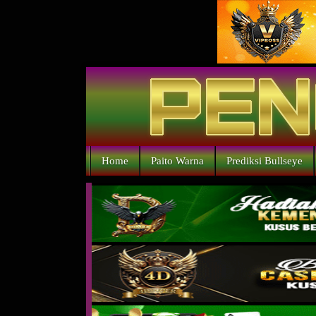
Home
Paito Warna
Prediksi Bullseye