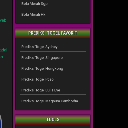
Bola Merah Sgp
Bola Merah Hk
 web
PREDIKSI TOGEL FAVORIT
Prediksi Togel Sydney
adal
an
Prediksi Togel Singapore
Prediksi Togel Hongkong
Prediksi Togel Pcso
Prediksi Togel Bulls Eye
Prediksi Togel Magnum Cambodia
TOOLS