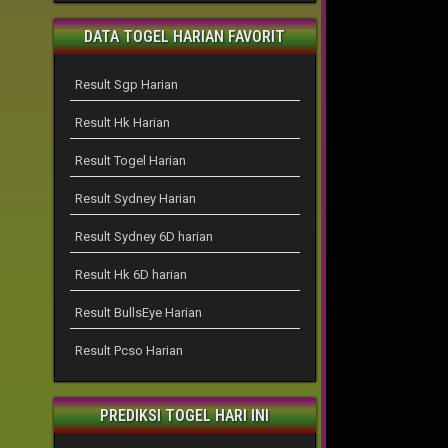
DATA TOGEL HARIAN FAVORIT
Result Sgp Harian
Result Hk Harian
Result Togel Harian
Result Sydney Harian
Result Sydney 6D harian
Result Hk 6D harian
Result BullsEye Harian
Result Pcso Harian
PREDIKSI TOGEL HARI INI