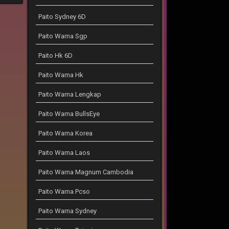
Paito Sydney 6D
Paito Warna Sgp
Paito Hk 6D
Paito Warna Hk
Paito Warna Lengkap
Paito Warna BullsEye
Paito Warna Korea
Paito Warna Laos
Paito Warna Magnum Cambodia
Paito Warna Pcso
Paito Warna Sydney