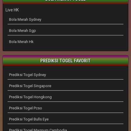
Live HK
Bola Merah Sydney
Bola Merah Sgp
Bola Merah Hk
PREDIKSI TOGEL FAVORIT
Prediksi Togel Sydney
Prediksi Togel Singapore
Prediksi Togel Hongkong
Prediksi Togel Pcso
Prediksi Togel Bulls Eye
Prediksi Togel Magnum Cambodia