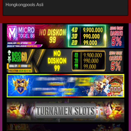
Hongkongpools Asli