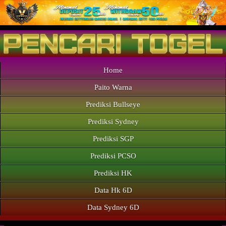
Home
Paito Warna
Prediksi Bullseye
Prediksi Sydney
Prediksi SGP
Prediksi PCSO
Prediksi HK
Data Hk 6D
Data Sydney 6D