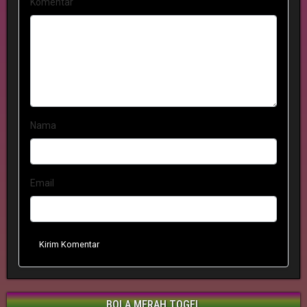
Komentar
Nama
Email
Kirim Komentar
BOLA MERAH TOGEL