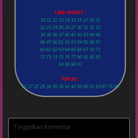
LINE INVEST :
10 11 12 13 14 15 16 17 20 21
22 23 24 25 26 27 30 31 32 33
34 35 36 37 40 41 42 43 44 45
46 47 50 51 52 53 54 55 56 57
60 61 62 63 64 65 66 67 70 71
72 73 74 75 76 77 90 91 92 93
94 95 96 97
TOP 2D :
10 17 21 25 34 35 36 41 42 43 50 51 53 67 76 90
Tinggalkan Komentar