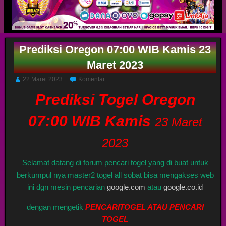
Prediksi Oregon 07:00 WIB Kamis 23
Maret 2023
22 Maret 2023
Komentar
Prediksi Togel Oregon
07:00 WIB Kamis
23 Maret
2023
Selamat datang di forum pencari togel yang di buat untuk
berkumpul nya master2 togel all sobat bisa mengakses web
ini dgn mesin pencarian
google.com
atau
google.co.id
dengan mengetik
PENCARITOGEL ATAU PENCARI
TOGEL