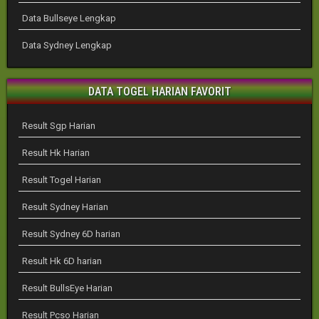
Data Bullseye Lengkap
Data Sydney Lengkap
DATA TOGEL HARIAN FAVORIT
Result Sgp Harian
Result Hk Harian
Result Togel Harian
Result Sydney Harian
Result Sydney 6D harian
Result Hk 6D harian
Result BullsEye Harian
Result Pcso Harian