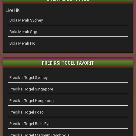
Live HK
Bola Merah Sydney
Bola Merah Sgp
Bola Merah Hk
PREDIKSI TOGEL FAVORIT
Prediksi Togel Sydney
Prediksi Togel Singapore
Prediksi Togel Hongkong
Prediksi Togel Pcso
Prediksi Togel Bulls Eye
Prediksi Togel Magnum Cambodia