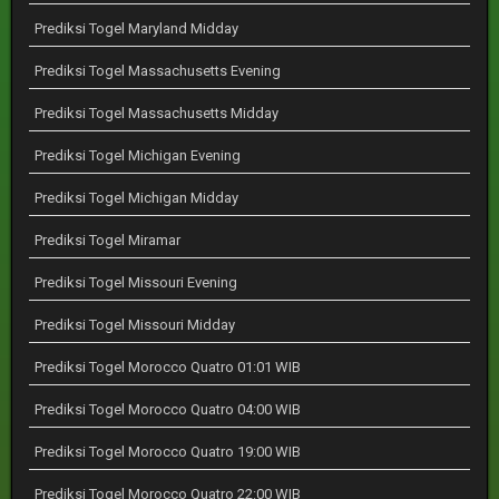
Prediksi Togel Maryland Midday
Prediksi Togel Massachusetts Evening
Prediksi Togel Massachusetts Midday
Prediksi Togel Michigan Evening
Prediksi Togel Michigan Midday
Prediksi Togel Miramar
Prediksi Togel Missouri Evening
Prediksi Togel Missouri Midday
Prediksi Togel Morocco Quatro 01:01 WIB
Prediksi Togel Morocco Quatro 04:00 WIB
Prediksi Togel Morocco Quatro 19:00 WIB
Prediksi Togel Morocco Quatro 22:00 WIB