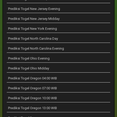
Prediksi Togel New Jersey Evening
Prediksi Togel New Jersey Midday
Prediksi Togel New York Evening
Prediksi Togel North Carolina Day
Prediksi Togel North Carolina Evening
Prediksi Togel Ohio Evening
Prediksi Togel Ohio Midday
Prediksi Togel Oregon 04:00 WIB
Prediksi Togel Oregon 07:00 WIB
Prediksi Togel Oregon 10:00 WIB
Prediksi Togel Oregon 13:00 WIB