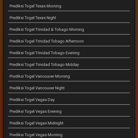
Prediksi Togel Texas Morning
Prediksi Togel Texas Night
Prediksi Togel Trinidad & Tobago Morning
Prediksi Togel Trinidad Tobago Afternoon
Prediksi Togel Trinidad Tobago Evening
Prediksi Togel Trinidad Tobago Midday
Prediksi Togel Vancouver Morning
Prediksi Togel Vancouver Night
Prediksi Togel Vegas Day
Prediksi Togel Vegas Evening
Prediksi Togel Vegas Midnight
Prediksi Togel Vegas Morning