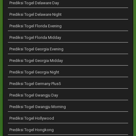
Prediksi Togel Delaware Day
Prediksi Togel Delaware Night
Prediksi Togel Florida Evening
Prediksi Togel Florida Midday
Prediksi Togel Georgia Evening
Prediksi Togel Georgia Midday
Prediksi Togel Georgia Night
Prediksi Togel Germany Plus5
Prediksi Togel Gwangju Day
Prediksi Togel Gwangju Morning
Prediksi Togel Hollywood
Prediksi Togel Hongkong