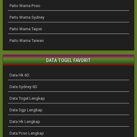
Paito Warna Pcso
Paito Warna Sydney
Paito Warna Taipei
Paito Warna Taiwan
DATA TOGEL FAVORIT
Data Hk 6D
Data Sydney 6D
Data Togel Lengkap
Data Sgp Lengkap
Data Hk Lengkap
Data Pcso Lengkap