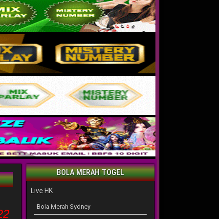
BOLA MERAH TOGEL
Live HK
Bola Merah Sydney
22