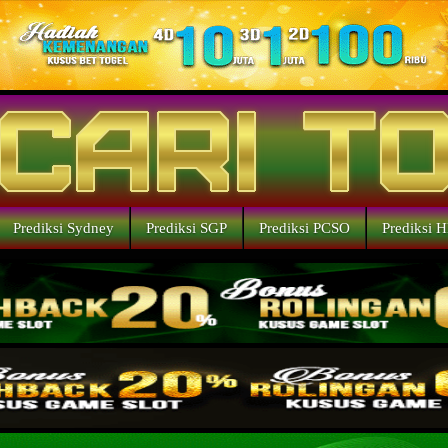
Prediksi Sydney
Prediksi SGP
Prediksi PCSO
Prediksi 