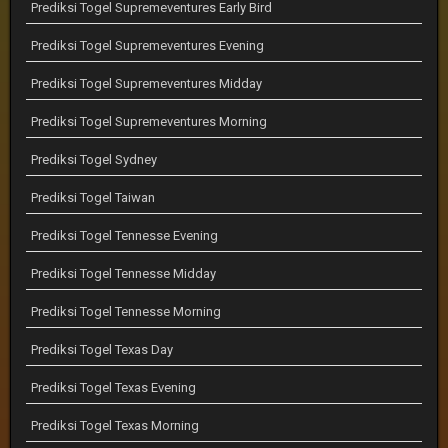
Prediksi Togel Supremeventures Early Bird
Prediksi Togel Supremeventures Evening
Prediksi Togel Supremeventures Midday
Prediksi Togel Supremeventures Morning
Prediksi Togel Sydney
Prediksi Togel Taiwan
Prediksi Togel Tennesse Evening
Prediksi Togel Tennesse Midday
Prediksi Togel Tennesse Morning
Prediksi Togel Texas Day
Prediksi Togel Texas Evening
Prediksi Togel Texas Morning