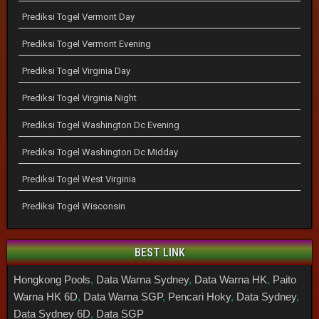
Prediksi Togel Vermont Day
Prediksi Togel Vermont Evening
Prediksi Togel Virginia Day
Prediksi Togel Virginia Night
Prediksi Togel Washington Dc Evening
Prediksi Togel Washington Dc Midday
Prediksi Togel West Virginia
Prediksi Togel Wisconsin
BEST LINK
Hongkong Pools
,
Data Warna Sydney
,
Data Warna HK
,
Paito
Warna HK 6D
,
Data Warna SGP
,
Pencari Hoky
,
Data Sydney
,
Data Sydney 6D
,
Data SGP