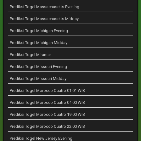
Prediksi Togel Massachusetts Evening
Prediksi Togel Massachusetts Midday
Prediksi Togel Michigan Evening
Prediksi Togel Michigan Midday
Prediksi Togel Miramar
Prediksi Togel Missouri Evening
Prediksi Togel Missouri Midday
Prediksi Togel Morocco Quatro 01:01 WIB
Prediksi Togel Morocco Quatro 04:00 WIB
Prediksi Togel Morocco Quatro 19:00 WIB
Prediksi Togel Morocco Quatro 22:00 WIB
Prediksi Togel New Jersey Evening