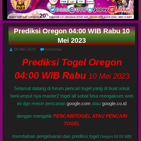
Prediksi Oregon 04:00 WIB Rabu 10
Mei 2023
09 Mei 2023
Komentar
Prediksi Togel Oregon
04:00 WIB Rabu
10 Mei 2023
Selamat datang di forum pencari togel yang di buat untuk
berkumpul nya master2 togel all sobat bisa mengakses web
ini dgn mesin pencarian
google.com
atau
google.co.id
dengan mengetik
PENCARITOGEL ATAU PENCARI
TOGEL
membahas pengeluaran dan prediksi togel
Oregon 04:00 WIB