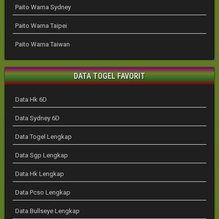
Paito Warna Sydney
Paito Warna Taipei
Paito Warna Taiwan
DATA TOGEL FAVORIT
Data Hk 6D
Data Sydney 6D
Data Togel Lengkap
Data Sgp Lengkap
Data Hk Lengkap
Data Pcso Lengkap
Data Bullseye Lengkap