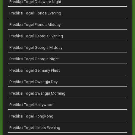
Prediksi Togel Delaware Night
Prediksi Togel Florida Evening
Prediksi Togel Florida Midday
Prediksi Togel Georgia Evening
Prediksi Togel Georgia Midday
Prediksi Togel Georgia Night
Prediksi Togel Germany Plus5
Prediksi Togel Gwangju Day
Prediksi Togel Gwangju Morning
Prediksi Togel Hollywood
Prediksi Togel Hongkong
Prediksi Togel Illinois Evening