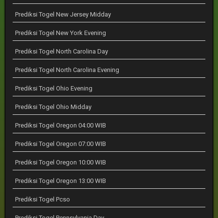
Prediksi Togel New Jersey Midday
Prediksi Togel New York Evening
Prediksi Togel North Carolina Day
Prediksi Togel North Carolina Evening
Prediksi Togel Ohio Evening
Prediksi Togel Ohio Midday
Prediksi Togel Oregon 04:00 WIB
Prediksi Togel Oregon 07:00 WIB
Prediksi Togel Oregon 10:00 WIB
Prediksi Togel Oregon 13:00 WIB
Prediksi Togel Pcso
Prediksi Togel Pennsylvania Day