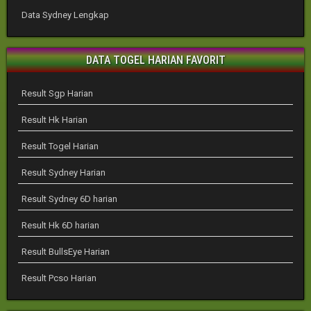
Data Sydney Lengkap
DATA TOGEL HARIAN FAVORIT
Result Sgp Harian
Result Hk Harian
Result Togel Harian
Result Sydney Harian
Result Sydney 6D harian
Result Hk 6D harian
Result BullsEye Harian
Result Pcso Harian