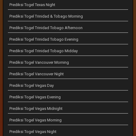
Prediksi Togel Texas Night
Prediksi Togel Trinidad & Tobago Morning
Prediksi Togel Trinidad Tobago Afternoon
Prediksi Togel Trinidad Tobago Evening
Prediksi Togel Trinidad Tobago Midday
Prediksi Togel Vancouver Morning
Prediksi Togel Vancouver Night
Prediksi Togel Vegas Day
Prediksi Togel Vegas Evening
Prediksi Togel Vegas Midnight
Prediksi Togel Vegas Morning
Prediksi Togel Vegas Night