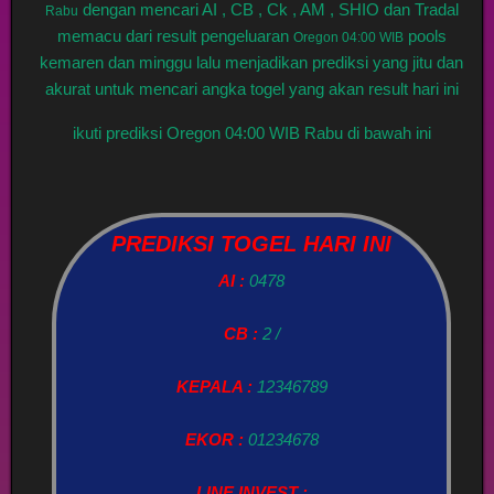
dengan mencari AI , CB , Ck , AM , SHIO dan Tradal
Rabu
memacu dari result pengeluaran
pools
Oregon 04:00 WIB
kemaren dan minggu lalu menjadikan prediksi yang jitu dan
akurat untuk mencari angka togel yang akan result hari ini
ikuti prediksi Oregon 04:00 WIB Rabu di bawah ini
PREDIKSI TOGEL HARI INI
AI :
0478
CB :
2 /
KEPALA :
12346789
EKOR :
01234678
LINE INVEST :