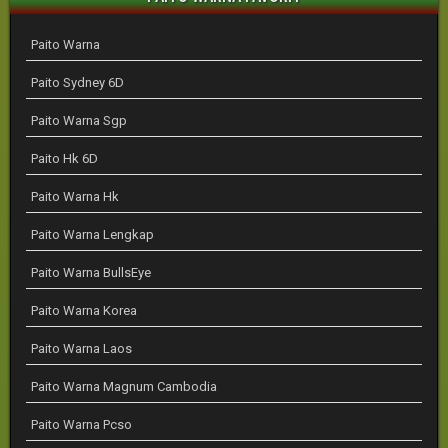
Paito Warna
Paito Sydney 6D
Paito Warna Sgp
Paito Hk 6D
Paito Warna Hk
Paito Warna Lengkap
Paito Warna BullsEye
Paito Warna Korea
Paito Warna Laos
Paito Warna Magnum Cambodia
Paito Warna Pcso