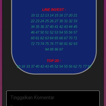
LINE INVEST :
10 11 12 13 14 15 16 17 20 21
22 23 24 25 26 27 30 31 32 33
34 35 36 37 40 41 42 43 44 45
46 47 50 51 52 53 54 55 56 57
60 61 62 63 64 65 66 67 70 71
72 73 74 75 76 77 90 91 92 93
94 95 96 97
TOP 2D :
10 16 33 37 40 42 43 45 52 54 55 56 62 71 77 92
Tinggalkan Komentar