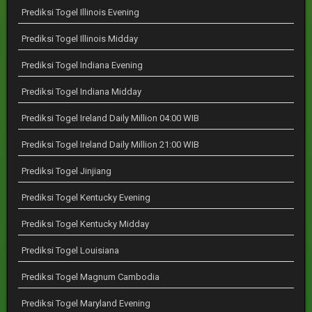
Prediksi Togel Illinois Evening
Prediksi Togel Illinois Midday
Prediksi Togel Indiana Evening
Prediksi Togel Indiana Midday
Prediksi Togel Ireland Daily Million 04:00 WIB
Prediksi Togel Ireland Daily Million 21:00 WIB
Prediksi Togel Jinjiang
Prediksi Togel Kentucky Evening
Prediksi Togel Kentucky Midday
Prediksi Togel Louisiana
Prediksi Togel Magnum Cambodia
Prediksi Togel Maryland Evening