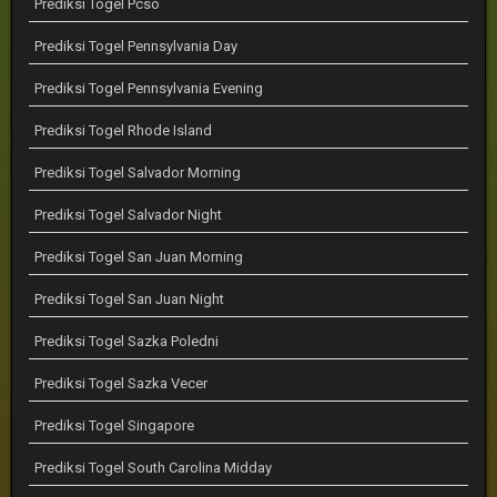
Prediksi Togel Pcso
Prediksi Togel Pennsylvania Day
Prediksi Togel Pennsylvania Evening
Prediksi Togel Rhode Island
Prediksi Togel Salvador Morning
Prediksi Togel Salvador Night
Prediksi Togel San Juan Morning
Prediksi Togel San Juan Night
Prediksi Togel Sazka Poledni
Prediksi Togel Sazka Vecer
Prediksi Togel Singapore
Prediksi Togel South Carolina Midday