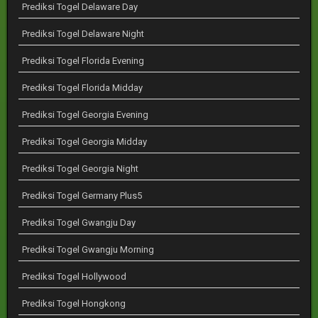
Prediksi Togel Delaware Day
Prediksi Togel Delaware Night
Prediksi Togel Florida Evening
Prediksi Togel Florida Midday
Prediksi Togel Georgia Evening
Prediksi Togel Georgia Midday
Prediksi Togel Georgia Night
Prediksi Togel Germany Plus5
Prediksi Togel Gwangju Day
Prediksi Togel Gwangju Morning
Prediksi Togel Hollywood
Prediksi Togel Hongkong