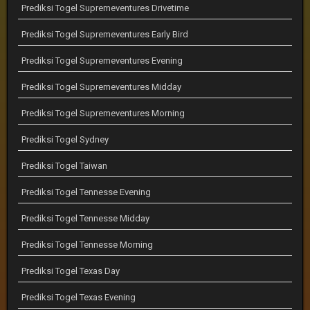
Prediksi Togel Supremeventures Drivetime
Prediksi Togel Supremeventures Early Bird
Prediksi Togel Supremeventures Evening
Prediksi Togel Supremeventures Midday
Prediksi Togel Supremeventures Morning
Prediksi Togel Sydney
Prediksi Togel Taiwan
Prediksi Togel Tennesse Evening
Prediksi Togel Tennesse Midday
Prediksi Togel Tennesse Morning
Prediksi Togel Texas Day
Prediksi Togel Texas Evening