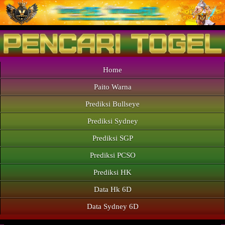
Home
Paito Warna
Prediksi Bullseye
Prediksi Sydney
Prediksi SGP
Prediksi PCSO
Prediksi HK
Data Hk 6D
Data Sydney 6D