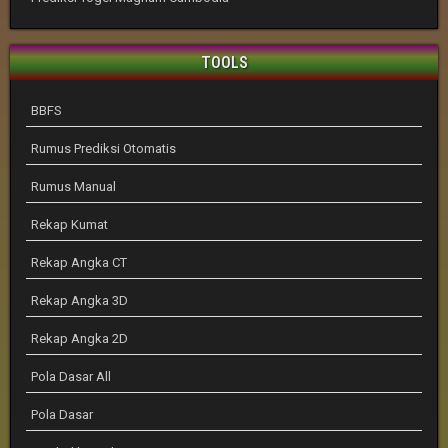
TOOLS
BBFS
Rumus Prediksi Otomatis
Rumus Manual
Rekap Kumat
Rekap Angka CT
Rekap Angka 3D
Rekap Angka 2D
Pola Dasar All
Pola Dasar