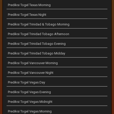
Prediksi Togel Texas Morning
Prediksi Togel Texas Night
Prediksi Togel Trinidad & Tobago Morning
Prediksi Togel Trinidad Tobago Afternoon
Prediksi Togel Trinidad Tobago Evening
Prediksi Togel Trinidad Tobago Midday
Prediksi Togel Vancouver Morning
Prediksi Togel Vancouver Night
Prediksi Togel Vegas Day
Prediksi Togel Vegas Evening
Prediksi Togel Vegas Midnight
Prediksi Togel Vegas Morning