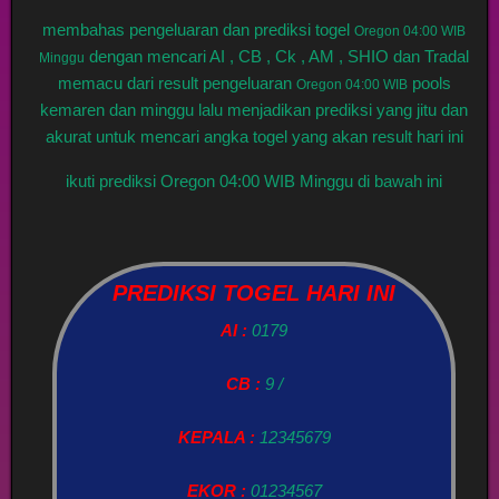
membahas pengeluaran dan prediksi togel
Oregon 04:00 WIB
dengan mencari AI , CB , Ck , AM , SHIO dan Tradal
Minggu
memacu dari result pengeluaran
pools
Oregon 04:00 WIB
kemaren dan minggu lalu menjadikan prediksi yang jitu dan
akurat untuk mencari angka togel yang akan result hari ini
ikuti prediksi Oregon 04:00 WIB Minggu di bawah ini
PREDIKSI TOGEL HARI INI
AI :
0179
CB :
9 /
KEPALA :
12345679
EKOR :
01234567