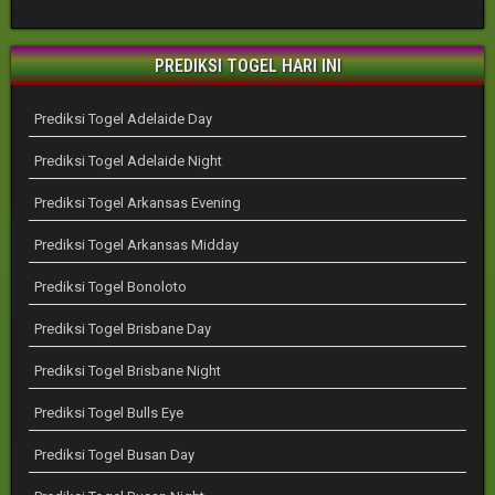
PREDIKSI TOGEL HARI INI
Prediksi Togel Adelaide Day
Prediksi Togel Adelaide Night
Prediksi Togel Arkansas Evening
Prediksi Togel Arkansas Midday
Prediksi Togel Bonoloto
Prediksi Togel Brisbane Day
Prediksi Togel Brisbane Night
Prediksi Togel Bulls Eye
Prediksi Togel Busan Day