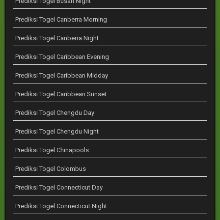
Prediksi Togel Busan Night
Prediksi Togel Canberra Morning
Prediksi Togel Canberra Night
Prediksi Togel Caribbean Evening
Prediksi Togel Caribbean Midday
Prediksi Togel Caribbean Sunset
Prediksi Togel Chengdu Day
Prediksi Togel Chengdu Night
Prediksi Togel Chinapools
Prediksi Togel Colombus
Prediksi Togel Connecticut Day
Prediksi Togel Connecticut Night