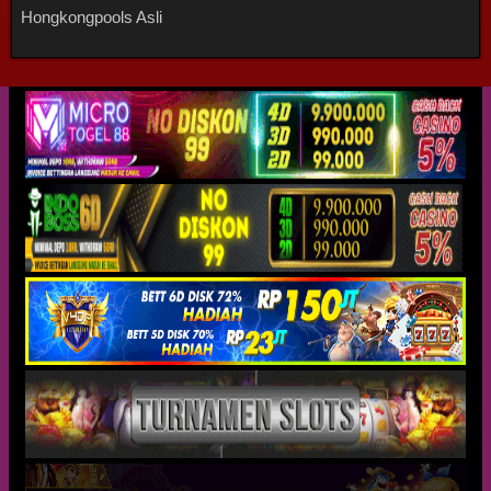
Hongkongpools Asli