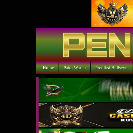
Home
Paito Warna
Prediksi Bullseye