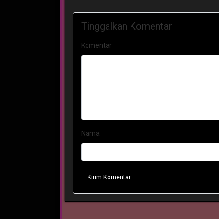
Tinggalkan Komentar
Komentar
Nama
Kirim Komentar