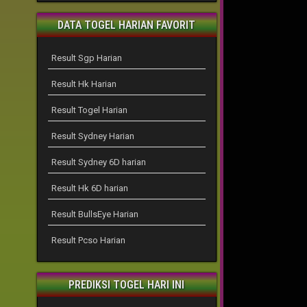
DATA TOGEL HARIAN FAVORIT
Result Sgp Harian
Result Hk Harian
Result Togel Harian
Result Sydney Harian
Result Sydney 6D harian
Result Hk 6D harian
Result BullsEye Harian
Result Pcso Harian
PREDIKSI TOGEL HARI INI