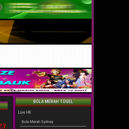
BOLA MERAH TOGEL
Live HK
Bola Merah Sydney
23