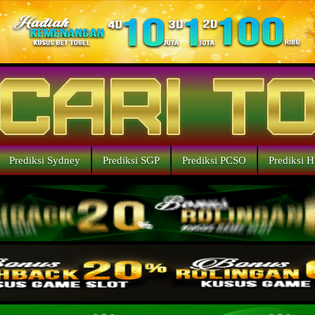
Prediksi Sydney
Prediksi SGP
Prediksi PCSO
Prediksi 