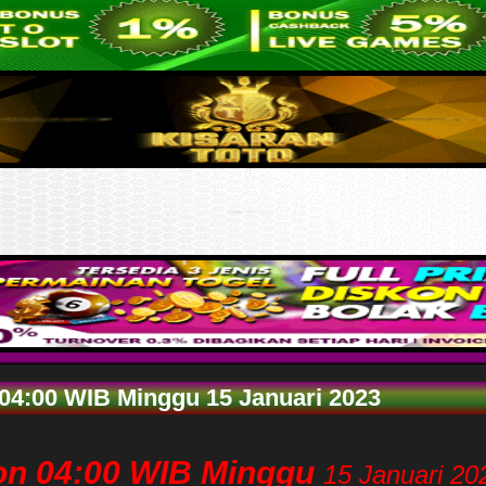
04:00 WIB Minggu 15 Januari 2023
gon 04:00 WIB Minggu
15 Januari 20