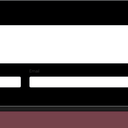
Email