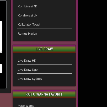
Kombinasi 4D
Kolaborasi LN
Kalkulator Togel
Rumus Harian
LIVE DRAW
Live Draw HK
Live Draw Sgp
Live Draw Sydney
PAITO WARNA FAVORIT
Paito Warna