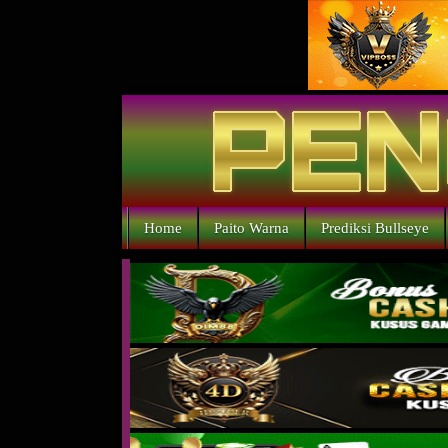
Home
Paito Warna
Prediksi Bullseye