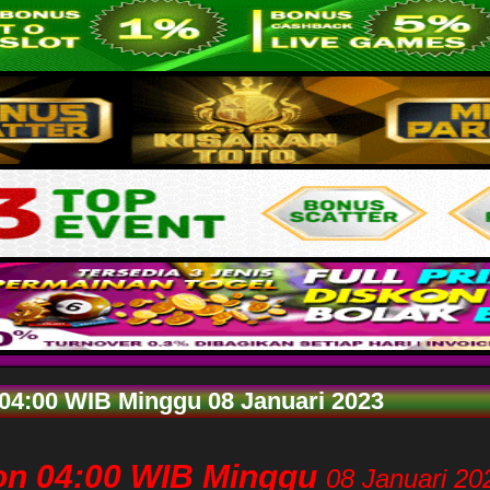
04:00 WIB Minggu 08 Januari 2023
gon 04:00 WIB Minggu
08 Januari 20