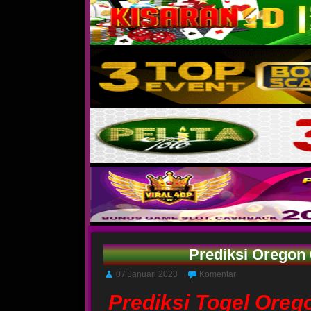
Prediksi Oregon 
07 Januari 2023
Komentar
Prediksi Togel Ore