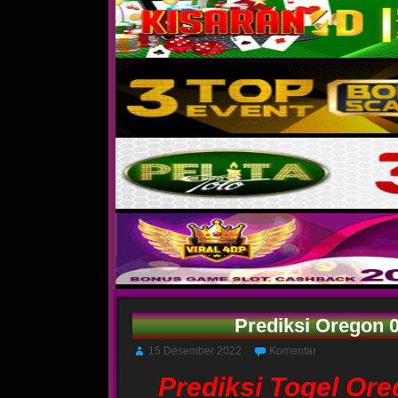
Prediksi Oregon 
15 Desember 2022
Komentar
Prediksi Togel Or