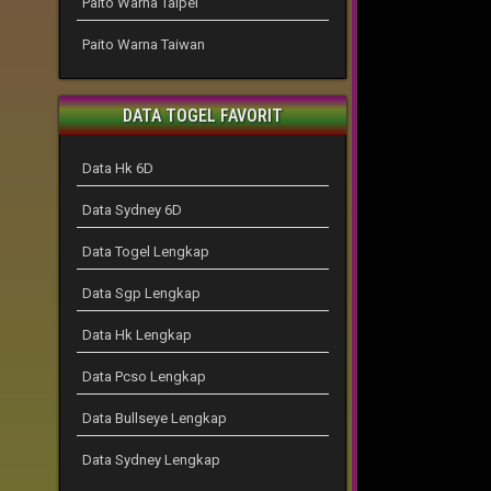
Paito Warna Taipei
Paito Warna Taiwan
DATA TOGEL FAVORIT
Data Hk 6D
Data Sydney 6D
Data Togel Lengkap
Data Sgp Lengkap
Data Hk Lengkap
Data Pcso Lengkap
Data Bullseye Lengkap
Data Sydney Lengkap