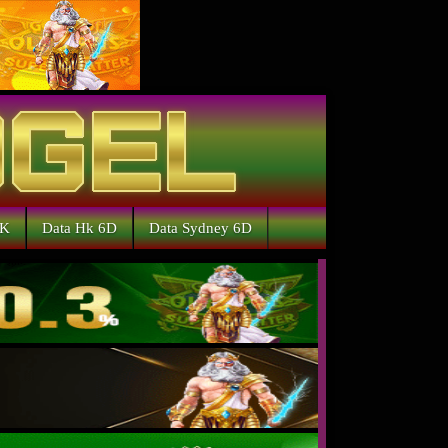
HK
Data Hk 6D
Data Sydney 6D