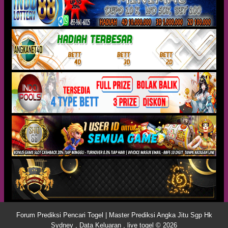
Forum Prediksi Pencari Togel | Master Prediksi Angka Jitu Sgp Hk
Sydney , Data Keluaran , live togel © 2026