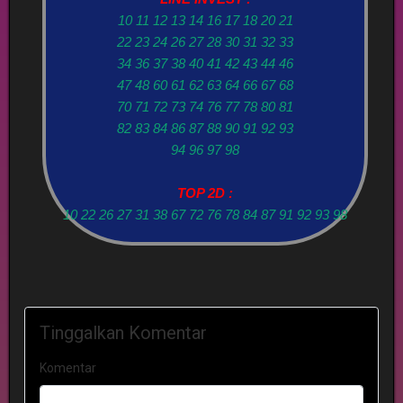
10 11 12 13 14 16 17 18 20 21
22 23 24 26 27 28 30 31 32 33
34 36 37 38 40 41 42 43 44 46
47 48 60 61 62 63 64 66 67 68
70 71 72 73 74 76 77 78 80 81
82 83 84 86 87 88 90 91 92 93
94 96 97 98
TOP 2D :
10 22 26 27 31 38 67 72 76 78 84 87 91 92 93 98
Tinggalkan Komentar
Komentar