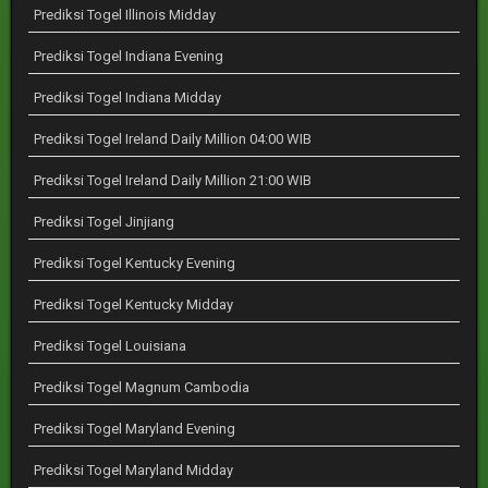
Prediksi Togel Illinois Midday
Prediksi Togel Indiana Evening
Prediksi Togel Indiana Midday
Prediksi Togel Ireland Daily Million 04:00 WIB
Prediksi Togel Ireland Daily Million 21:00 WIB
Prediksi Togel Jinjiang
Prediksi Togel Kentucky Evening
Prediksi Togel Kentucky Midday
Prediksi Togel Louisiana
Prediksi Togel Magnum Cambodia
Prediksi Togel Maryland Evening
Prediksi Togel Maryland Midday