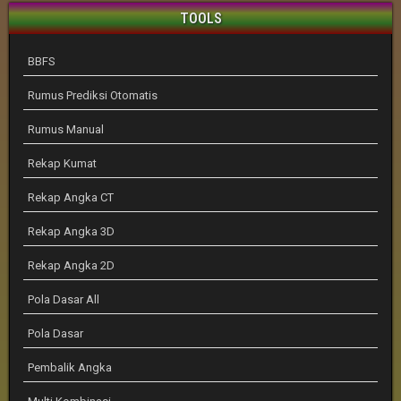
TOOLS
BBFS
Rumus Prediksi Otomatis
Rumus Manual
Rekap Kumat
Rekap Angka CT
Rekap Angka 3D
Rekap Angka 2D
Pola Dasar All
Pola Dasar
Pembalik Angka