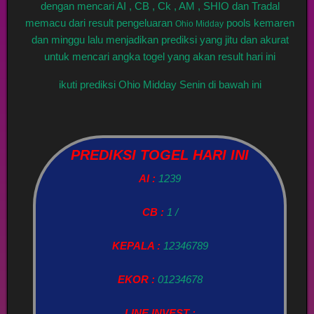
dengan mencari AI , CB , Ck , AM , SHIO dan Tradal
memacu dari result pengeluaran
pools kemaren
Ohio Midday
dan minggu lalu menjadikan prediksi yang jitu dan akurat
untuk mencari angka togel yang akan result hari ini
ikuti prediksi Ohio Midday Senin di bawah ini
PREDIKSI TOGEL HARI INI
AI :
1239
CB :
1 /
KEPALA :
12346789
EKOR :
01234678
LINE INVEST :