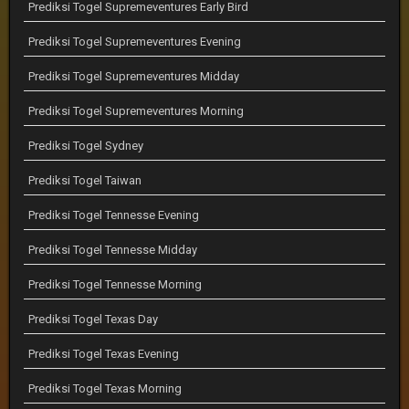
Prediksi Togel Supremeventures Early Bird
Prediksi Togel Supremeventures Evening
Prediksi Togel Supremeventures Midday
Prediksi Togel Supremeventures Morning
Prediksi Togel Sydney
Prediksi Togel Taiwan
Prediksi Togel Tennesse Evening
Prediksi Togel Tennesse Midday
Prediksi Togel Tennesse Morning
Prediksi Togel Texas Day
Prediksi Togel Texas Evening
Prediksi Togel Texas Morning