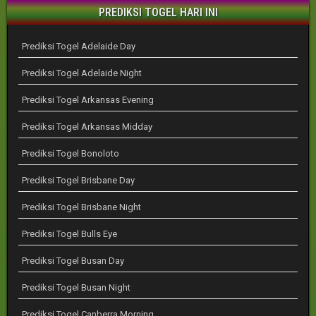
PREDIKSI TOGEL HARI INI
Prediksi Togel Adelaide Day
Prediksi Togel Adelaide Night
Prediksi Togel Arkansas Evening
Prediksi Togel Arkansas Midday
Prediksi Togel Bonoloto
Prediksi Togel Brisbane Day
Prediksi Togel Brisbane Night
Prediksi Togel Bulls Eye
Prediksi Togel Busan Day
Prediksi Togel Busan Night
Prediksi Togel Canberra Morning