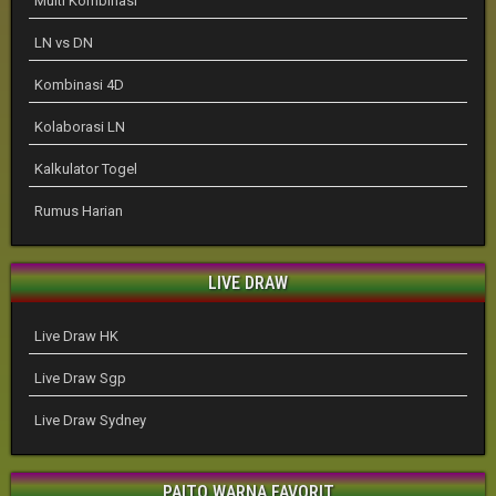
Multi Kombinasi
LN vs DN
Kombinasi 4D
Kolaborasi LN
Kalkulator Togel
Rumus Harian
LIVE DRAW
Live Draw HK
Live Draw Sgp
Live Draw Sydney
PAITO WARNA FAVORIT