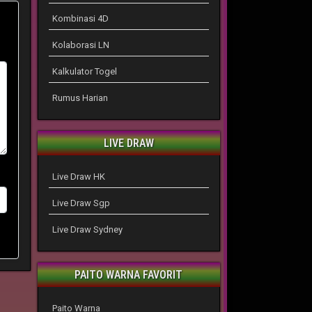
Kombinasi 4D
Kolaborasi LN
Kalkulator Togel
Rumus Harian
LIVE DRAW
Live Draw HK
Live Draw Sgp
Live Draw Sydney
PAITO WARNA FAVORIT
Paito Warna