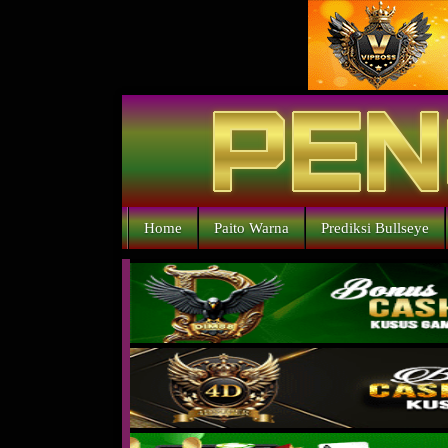
Home
Paito Warna
Prediksi Bullseye