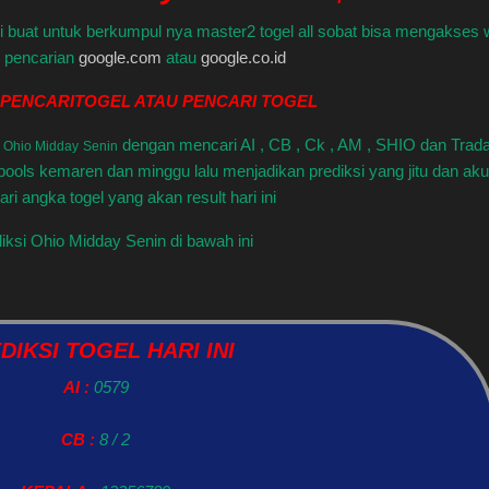
di buat untuk berkumpul nya master2 togel all sobat bisa mengakses
n pencarian
google.com
atau
google.co.id
k
PENCARITOGEL ATAU PENCARI TOGEL
l
dengan mencari AI , CB , Ck , AM , SHIO dan Trada
Ohio Midday
Senin
ools kemaren dan minggu lalu menjadikan prediksi yang jitu dan aku
ri angka togel yang akan result hari ini
ediksi Ohio Midday Senin di bawah ini
DIKSI TOGEL HARI INI
AI :
0579
CB :
8 / 2