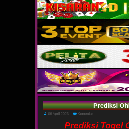
Prediksi Oh
09 April 2023
Komentar
Prediksi Togel