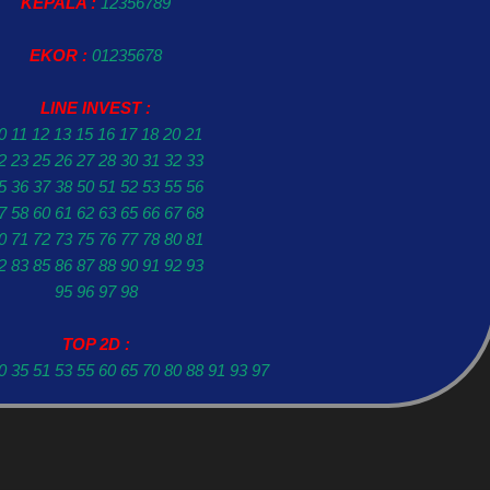
KEPALA :
12356789
EKOR :
01235678
LINE INVEST :
0 11 12 13 15 16 17 18 20 21
2 23 25 26 27 28 30 31 32 33
5 36 37 38 50 51 52 53 55 56
7 58 60 61 62 63 65 66 67 68
0 71 72 73 75 76 77 78 80 81
2 83 85 86 87 88 90 91 92 93
95 96 97 98
TOP 2D :
0 35 51 53 55 60 65 70 80 88 91 93 97