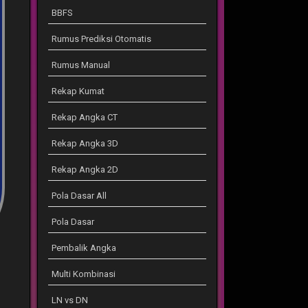
BBFS
Rumus Prediksi Otomatis
Rumus Manual
Rekap Kumat
Rekap Angka CT
Rekap Angka 3D
Rekap Angka 2D
Pola Dasar All
Pola Dasar
Pembalik Angka
Multi Kombinasi
LN vs DN