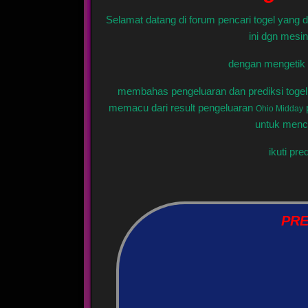
Selamat datang di forum pencari togel yang 
ini dgn mesi
dengan mengeti
membahas pengeluaran dan prediksi toge
memacu dari result pengeluaran
p
Ohio Midday
untuk menca
ikuti pr
PRE