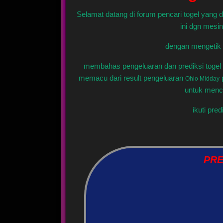
Selamat datang di forum pencari togel yang 
ini dgn mesi
dengan mengeti
membahas pengeluaran dan prediksi togel
memacu dari result pengeluaran
p
Ohio Midday
untuk menca
ikuti pre
PRE