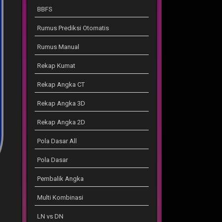
BBFS
Rumus Prediksi Otomatis
Rumus Manual
Rekap Kumat
Rekap Angka CT
Rekap Angka 3D
Rekap Angka 2D
Pola Dasar All
Pola Dasar
Pembalik Angka
Multi Kombinasi
LN vs DN