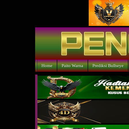
Home
Paito Warna
Prediksi Bullseye