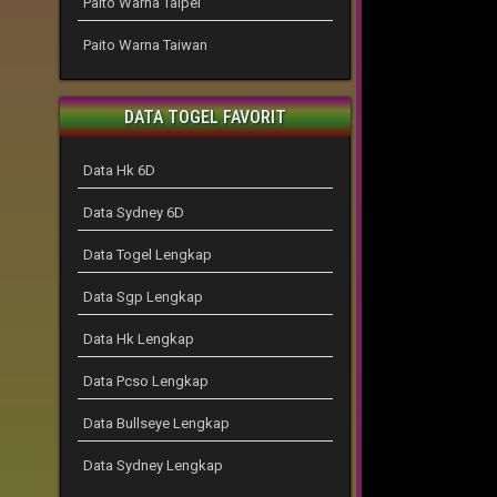
Paito Warna Taipei
Paito Warna Taiwan
DATA TOGEL FAVORIT
Data Hk 6D
Data Sydney 6D
Data Togel Lengkap
Data Sgp Lengkap
Data Hk Lengkap
Data Pcso Lengkap
Data Bullseye Lengkap
Data Sydney Lengkap