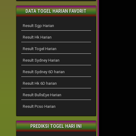
DATA TOGEL HARIAN FAVORIT
Result Sgp Harian
Result Hk Harian
Result Togel Harian
Result Sydney Harian
Result Sydney 6D harian
Result Hk 6D harian
Result BullsEye Harian
Result Pcso Harian
PREDIKSI TOGEL HARI INI