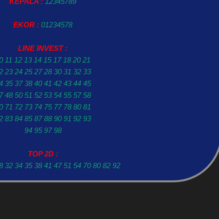
KEPALA :
12345789
EKOR :
01234578
LINE INVEST :
0 11 12 13 14 15 17 18 20 21
2 23 24 25 27 28 30 31 32 33
4 35 37 38 40 41 42 43 44 45
7 48 50 51 52 53 54 55 57 58
0 71 72 73 74 75 77 78 80 81
2 83 84 85 87 88 90 91 92 93
94 95 97 98
TOP 2D :
8 32 34 35 38 41 47 51 54 70 80 82 92