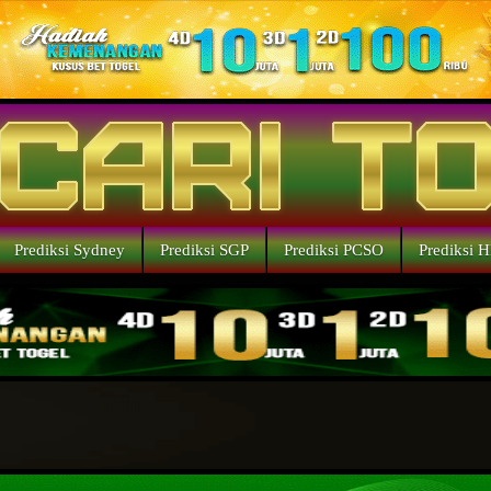
Prediksi Sydney
Prediksi SGP
Prediksi PCSO
Prediksi 