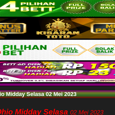
io Midday Selasa 02 Mei 2023
Ohio Midday Selasa
02 Mei 2023