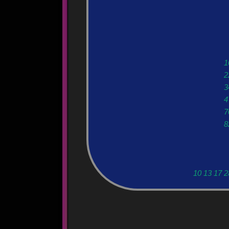
1
2
3
4
7
8
10 13 17 2