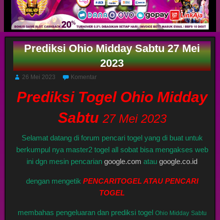
Prediksi Ohio Midday Sabtu 27 Mei
2023
26 Mei 2023
Komentar
Prediksi Togel Ohio Midday
Sabtu
27 Mei 2023
Selamat datang di forum pencari togel yang di buat untuk
berkumpul nya master2 togel all sobat bisa mengakses web
ini dgn mesin pencarian
google.com
atau
google.co.id
dengan mengetik
PENCARITOGEL ATAU PENCARI
TOGEL
membahas pengeluaran dan prediksi togel
Ohio Midday
Sabtu