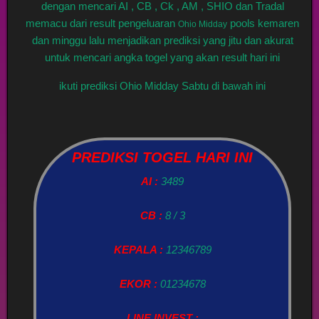
dengan mencari AI , CB , Ck , AM , SHIO dan Tradal
memacu dari result pengeluaran
pools kemaren
Ohio Midday
dan minggu lalu menjadikan prediksi yang jitu dan akurat
untuk mencari angka togel yang akan result hari ini
ikuti prediksi Ohio Midday Sabtu di bawah ini
PREDIKSI TOGEL HARI INI
AI :
3489
CB :
8 / 3
KEPALA :
12346789
EKOR :
01234678
LINE INVEST :