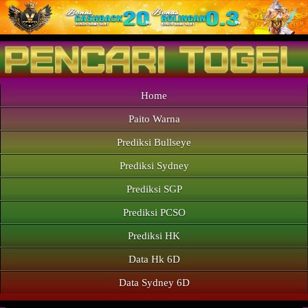
Home
Paito Warna
Prediksi Bullseye
Prediksi Sydney
Prediksi SGP
Prediksi PCSO
Prediksi HK
Data Hk 6D
Data Sydney 6D