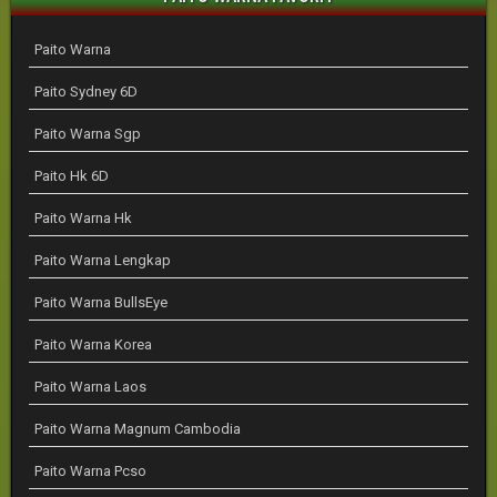
Paito Warna
Paito Sydney 6D
Paito Warna Sgp
Paito Hk 6D
Paito Warna Hk
Paito Warna Lengkap
Paito Warna BullsEye
Paito Warna Korea
Paito Warna Laos
Paito Warna Magnum Cambodia
Paito Warna Pcso