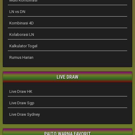
Multi Kombinasi
LN vs DN
Kombinasi 4D
Kolaborasi LN
Kalkulator Togel
Rumus Harian
LIVE DRAW
Live Draw HK
Live Draw Sgp
Live Draw Sydney
PAITO WARNA FAVORIT