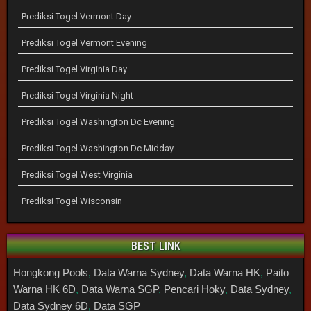
Prediksi Togel Vermont Day
Prediksi Togel Vermont Evening
Prediksi Togel Virginia Day
Prediksi Togel Virginia Night
Prediksi Togel Washington Dc Evening
Prediksi Togel Washington Dc Midday
Prediksi Togel West Virginia
Prediksi Togel Wisconsin
BEST LINK
Hongkong Pools
,
Data Warna Sydney
,
Data Warna HK
,
Paito
Warna HK 6D
,
Data Warna SGP
,
Pencari Hoky
,
Data Sydney
,
Data Sydney 6D
,
Data SGP