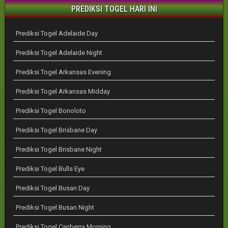
PREDIKSI TOGEL HARI INI
Prediksi Togel Adelaide Day
Prediksi Togel Adelaide Night
Prediksi Togel Arkansas Evening
Prediksi Togel Arkansas Midday
Prediksi Togel Bonoloto
Prediksi Togel Brisbane Day
Prediksi Togel Brisbane Night
Prediksi Togel Bulls Eye
Prediksi Togel Busan Day
Prediksi Togel Busan Night
Prediksi Togel Canberra Morning