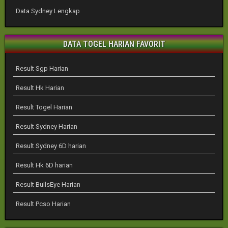
Data Sydney Lengkap
DATA TOGEL HARIAN FAVORIT
Result Sgp Harian
Result Hk Harian
Result Togel Harian
Result Sydney Harian
Result Sydney 6D harian
Result Hk 6D harian
Result BullsEye Harian
Result Pcso Harian