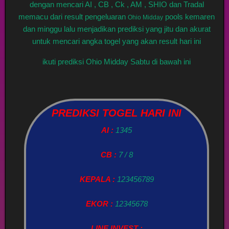
dengan mencari AI , CB , Ck , AM , SHIO dan Tradal
memacu dari result pengeluaran
pools kemaren
Ohio Midday
dan minggu lalu menjadikan prediksi yang jitu dan akurat
untuk mencari angka togel yang akan result hari ini
ikuti prediksi Ohio Midday Sabtu di bawah ini
PREDIKSI TOGEL HARI INI
AI :
1345
CB :
7 / 8
KEPALA :
123456789
EKOR :
12345678
LINE INVEST :