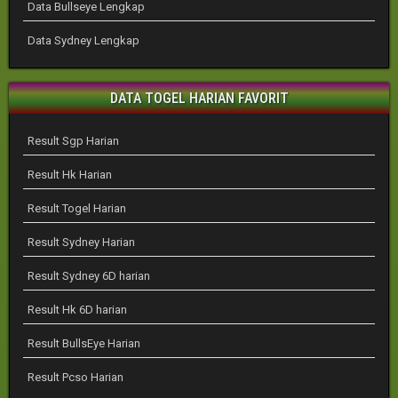
Data Bullseye Lengkap
Data Sydney Lengkap
DATA TOGEL HARIAN FAVORIT
Result Sgp Harian
Result Hk Harian
Result Togel Harian
Result Sydney Harian
Result Sydney 6D harian
Result Hk 6D harian
Result BullsEye Harian
Result Pcso Harian