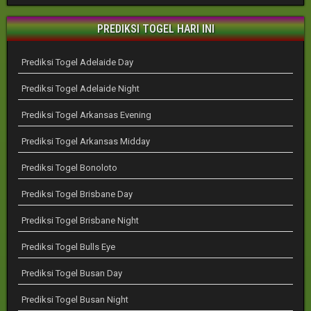
PREDIKSI TOGEL HARI INI
Prediksi Togel Adelaide Day
Prediksi Togel Adelaide Night
Prediksi Togel Arkansas Evening
Prediksi Togel Arkansas Midday
Prediksi Togel Bonoloto
Prediksi Togel Brisbane Day
Prediksi Togel Brisbane Night
Prediksi Togel Bulls Eye
Prediksi Togel Busan Day
Prediksi Togel Busan Night