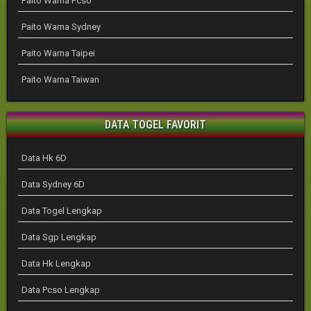
Paito Warna Pcso
Paito Warna Sydney
Paito Warna Taipei
Paito Warna Taiwan
DATA TOGEL FAVORIT
Data Hk 6D
Data Sydney 6D
Data Togel Lengkap
Data Sgp Lengkap
Data Hk Lengkap
Data Pcso Lengkap