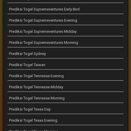
Prediksi Togel Supremeventures Early Bird
Prediksi Togel Supremeventures Evening
Prediksi Togel Supremeventures Midday
Prediksi Togel Supremeventures Morning
Prediksi Togel Sydney
Prediksi Togel Taiwan
Prediksi Togel Tennesse Evening
Prediksi Togel Tennesse Midday
Prediksi Togel Tennesse Morning
Prediksi Togel Texas Day
Prediksi Togel Texas Evening