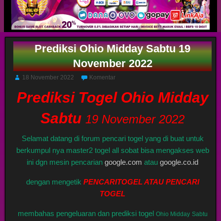
Prediksi Ohio Midday Sabtu 19
November 2022
18 November 2022
Komentar
Prediksi Togel Ohio Midday
Sabtu
19 November 2022
Selamat datang di forum pencari togel yang di buat untuk
berkumpul nya master2 togel all sobat bisa mengakses web
ini dgn mesin pencarian
google.com
atau
google.co.id
dengan mengetik
PENCARITOGEL ATAU PENCARI
TOGEL
membahas pengeluaran dan prediksi togel
Ohio Midday
Sabtu