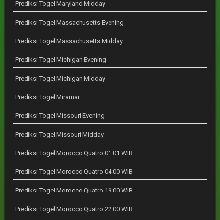
Prediksi Togel Maryland Midday
Prediksi Togel Massachusetts Evening
Prediksi Togel Massachusetts Midday
Prediksi Togel Michigan Evening
Prediksi Togel Michigan Midday
Prediksi Togel Miramar
Prediksi Togel Missouri Evening
Prediksi Togel Missouri Midday
Prediksi Togel Morocco Quatro 01:01 WIB
Prediksi Togel Morocco Quatro 04:00 WIB
Prediksi Togel Morocco Quatro 19:00 WIB
Prediksi Togel Morocco Quatro 22:00 WIB