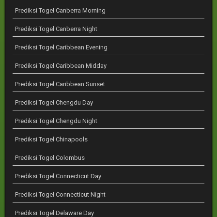
Prediksi Togel Canberra Morning
Prediksi Togel Canberra Night
Prediksi Togel Caribbean Evening
Prediksi Togel Caribbean Midday
Prediksi Togel Caribbean Sunset
Prediksi Togel Chengdu Day
Prediksi Togel Chengdu Night
Prediksi Togel Chinapools
Prediksi Togel Colombus
Prediksi Togel Connecticut Day
Prediksi Togel Connecticut Night
Prediksi Togel Delaware Day