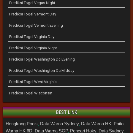
Prediksi Togel Vegas Night
Prediksi Togel Vermont Day
Prediksi Togel Vermont Evening
Prediksi Togel Virginia Day
Prediksi Togel Virginia Night
Prediksi Togel Washington Dc Evening
Prediksi Togel Washington Dc Midday
Prediksi Togel West Virginia
Prediksi Togel Wisconsin
BEST LINK
Hongkong Pools
,
Data Warna Sydney
,
Data Warna HK
,
Paito
Warna HK 6D
,
Data Warna SGP
,
Pencari Hoky
,
Data Sydney
,