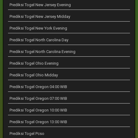
Prediksi Togel New Jersey Evening
Prediksi Togel New Jersey Midday
Prediksi Togel New York Evening
Prediksi Togel North Carolina Day
Prediksi Togel North Carolina Evening
Prediksi Togel Ohio Evening
Prediksi Togel Ohio Midday
Prediksi Togel Oregon 04:00 WIB
Prediksi Togel Oregon 07:00 WIB
Prediksi Togel Oregon 10:00 WIB
Prediksi Togel Oregon 13:00 WIB
Prediksi Togel Pcso