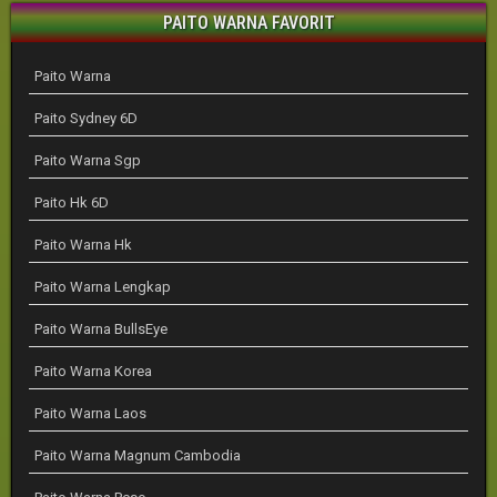
PAITO WARNA FAVORIT
Paito Warna
Paito Sydney 6D
Paito Warna Sgp
Paito Hk 6D
Paito Warna Hk
Paito Warna Lengkap
Paito Warna BullsEye
Paito Warna Korea
Paito Warna Laos
Paito Warna Magnum Cambodia