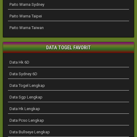
Paito Warna Sydney
Paito Warna Taipei
Paito Warna Taiwan
DATA TOGEL FAVORIT
Data Hk 6D
Data Sydney 6D
Data Togel Lengkap
Data Sgp Lengkap
Data Hk Lengkap
Data Pcso Lengkap
Data Bullseye Lengkap