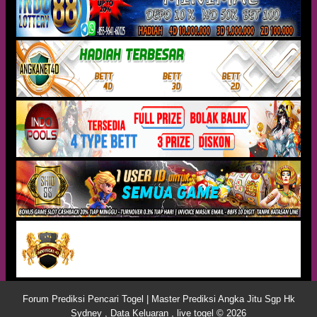
Forum Prediksi Pencari Togel | Master Prediksi Angka Jitu Sgp Hk
Sydney , Data Keluaran , live togel © 2026