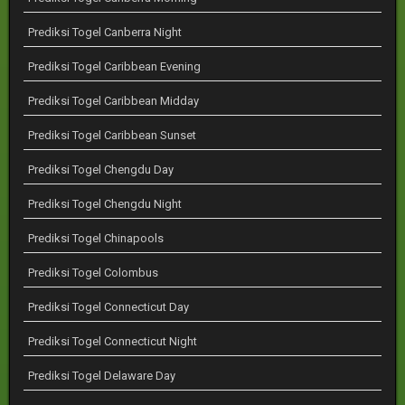
Prediksi Togel Canberra Night
Prediksi Togel Caribbean Evening
Prediksi Togel Caribbean Midday
Prediksi Togel Caribbean Sunset
Prediksi Togel Chengdu Day
Prediksi Togel Chengdu Night
Prediksi Togel Chinapools
Prediksi Togel Colombus
Prediksi Togel Connecticut Day
Prediksi Togel Connecticut Night
Prediksi Togel Delaware Day