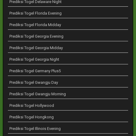
Prediksi Togel Delaware Night
Prediksi Togel Florida Evening
Prediksi Togel Florida Midday
Prediksi Togel Georgia Evening
Prediksi Togel Georgia Midday
Prediksi Togel Georgia Night
Prediksi Togel Germany Plus5
Prediksi Togel Gwangju Day
Prediksi Togel Gwangju Morning
Prediksi Togel Hollywood
Prediksi Togel Hongkong
Prediksi Togel Illinois Evening