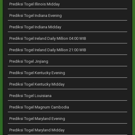
Prediksi Togel Illinois Midday
Prediksi Togel Indiana Evening
Prediksi Togel Indiana Midday
Prediksi Togel Ireland Daily Million 04:00 WIB
Prediksi Togel Ireland Daily Million 21:00 WIB
Prediksi Togel Jinjiang
Prediksi Togel Kentucky Evening
Prediksi Togel Kentucky Midday
Prediksi Togel Louisiana
Prediksi Togel Magnum Cambodia
Prediksi Togel Maryland Evening
Prediksi Togel Maryland Midday