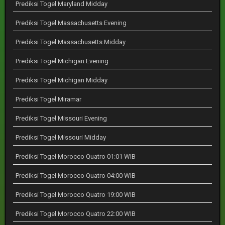
Prediksi Togel Maryland Midday
Prediksi Togel Massachusetts Evening
Prediksi Togel Massachusetts Midday
Prediksi Togel Michigan Evening
Prediksi Togel Michigan Midday
Prediksi Togel Miramar
Prediksi Togel Missouri Evening
Prediksi Togel Missouri Midday
Prediksi Togel Morocco Quatro 01:01 WIB
Prediksi Togel Morocco Quatro 04:00 WIB
Prediksi Togel Morocco Quatro 19:00 WIB
Prediksi Togel Morocco Quatro 22:00 WIB