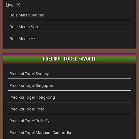
Live HK
Bola Merah Sydney
Bola Merah Sgp
Bola Merah Hk
PREDIKSI TOGEL FAVORIT
Prediksi Togel Sydney
Prediksi Togel Singapore
Prediksi Togel Hongkong
Prediksi Togel Pcso
Prediksi Togel Bulls Eye
Prediksi Togel Magnum Cambodia