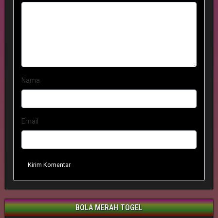
Nama
Email
Kirim Komentar
BOLA MERAH TOGEL