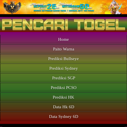
Home
Paito Warna
Prediksi Bullseye
Prediksi Sydney
Prediksi SGP
Prediksi PCSO
Prediksi HK
Data Hk 6D
Data Sydney 6D