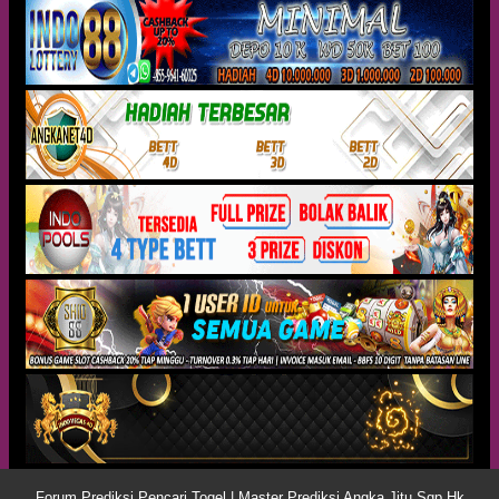
Forum Prediksi Pencari Togel | Master Prediksi Angka Jitu Sgp Hk