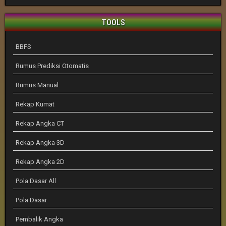
TOOLS
BBFS
Rumus Prediksi Otomatis
Rumus Manual
Rekap Kumat
Rekap Angka CT
Rekap Angka 3D
Rekap Angka 2D
Pola Dasar All
Pola Dasar
Pembalik Angka