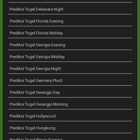
Prediksi Togel Delaware Night
Prediksi Togel Florida Evening
Prediksi Togel Florida Midday
Prediksi Togel Georgia Evening
Prediksi Togel Georgia Midday
Prediksi Togel Georgia Night
Prediksi Togel Germany Plus5
Prediksi Togel Gwangju Day
Prediksi Togel Gwangju Morning
Prediksi Togel Hollywood
Prediksi Togel Hongkong
Prediksi Togel Illinois Evening