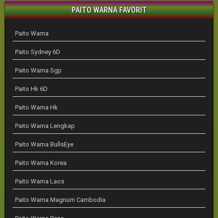
PAITO WARNA FAVORIT
Paito Warna
Paito Sydney 6D
Paito Warna Sgp
Paito Hk 6D
Paito Warna Hk
Paito Warna Lengkap
Paito Warna BullsEye
Paito Warna Korea
Paito Warna Laos
Paito Warna Magnum Cambodia