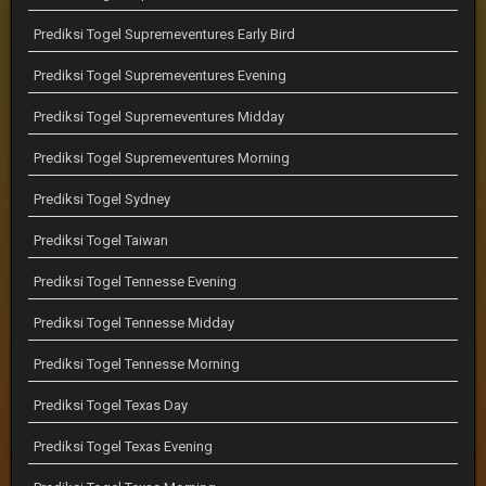
Prediksi Togel Supremeventures Early Bird
Prediksi Togel Supremeventures Evening
Prediksi Togel Supremeventures Midday
Prediksi Togel Supremeventures Morning
Prediksi Togel Sydney
Prediksi Togel Taiwan
Prediksi Togel Tennesse Evening
Prediksi Togel Tennesse Midday
Prediksi Togel Tennesse Morning
Prediksi Togel Texas Day
Prediksi Togel Texas Evening