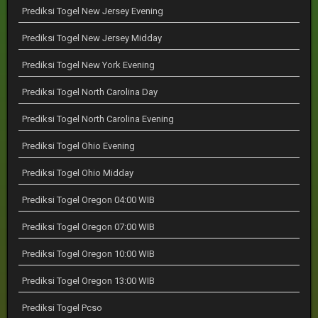
Prediksi Togel New Jersey Evening
Prediksi Togel New Jersey Midday
Prediksi Togel New York Evening
Prediksi Togel North Carolina Day
Prediksi Togel North Carolina Evening
Prediksi Togel Ohio Evening
Prediksi Togel Ohio Midday
Prediksi Togel Oregon 04:00 WIB
Prediksi Togel Oregon 07:00 WIB
Prediksi Togel Oregon 10:00 WIB
Prediksi Togel Oregon 13:00 WIB
Prediksi Togel Pcso