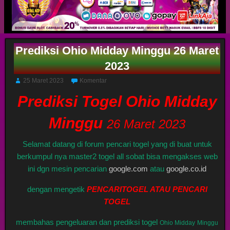
Prediksi Ohio Midday Minggu 26 Maret
2023
25 Maret 2023
Komentar
Prediksi Togel Ohio Midday
Minggu
26 Maret 2023
Selamat datang di forum pencari togel yang di buat untuk
berkumpul nya master2 togel all sobat bisa mengakses web
ini dgn mesin pencarian
google.com
atau
google.co.id
dengan mengetik
PENCARITOGEL ATAU PENCARI
TOGEL
membahas pengeluaran dan prediksi togel
Ohio Midday
Minggu