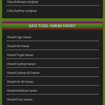
Data Bullseye Lengkap
Data Sydney Lengkap
DATA TOGEL HARIAN FAVORIT
Result Sgp Harian
Result Hk Harian
Result Togel Harian
Result Sydney Harian
Result Sydney 6D harian
Result Hk 6D harian
Result BullsEye Harian
Result Pcso Harian