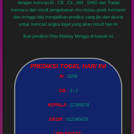
dengan mencari AI , CB , Ck , AM , SHIO dan Tradal
memacu dari result pengeluaran
pools kemaren
Ohio Midday
dan minggu lalu menjadikan prediksi yang jitu dan akurat
untuk mencari angka togel yang akan result hari ini
ikuti prediksi Ohio Midday Minggu di bawah ini
PREDIKSI TOGEL HARI INI
AI :
0258
CB :
3 / 2
KEPALA :
12345678
EKOR :
012345678
LINE INVEST :