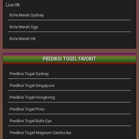
Live HK
Bola Merah Sydney
Bola Merah Sgp
Bola Merah Hk
PREDIKSI TOGEL FAVORIT
Prediksi Togel Sydney
Prediksi Togel Singapore
Prediksi Togel Hongkong
Prediksi Togel Pcso
Prediksi Togel Bulls Eye
Prediksi Togel Magnum Cambodia