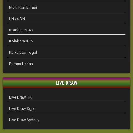
Multi Kombinasi
LN vs DN
Kombinasi 4D
Kolaborasi LN
Kalkulator Togel
Rumus Harian
LIVE DRAW
Live Draw HK
Live Draw Sgp
Live Draw Sydney