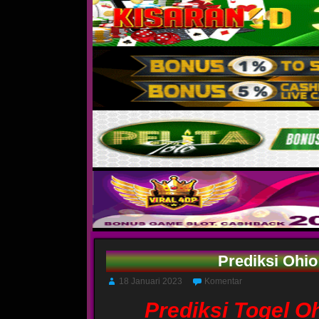
Prediksi Ohi
18 Januari 2023
Komentar
Prediksi Togel 