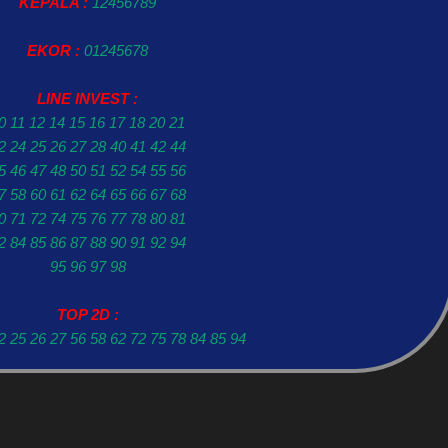
KEPALA :
12456789
EKOR :
01245678
LINE INVEST :
0 11 12 14 15 16 17 18 20 21
2 24 25 26 27 28 40 41 42 44
5 46 47 48 50 51 52 54 55 56
7 58 60 61 62 64 65 66 67 68
0 71 72 74 75 76 77 78 80 81
2 84 85 86 87 88 90 91 92 94
95 96 97 98
TOP 2D :
2 25 26 27 56 58 62 72 75 78 84 85 94