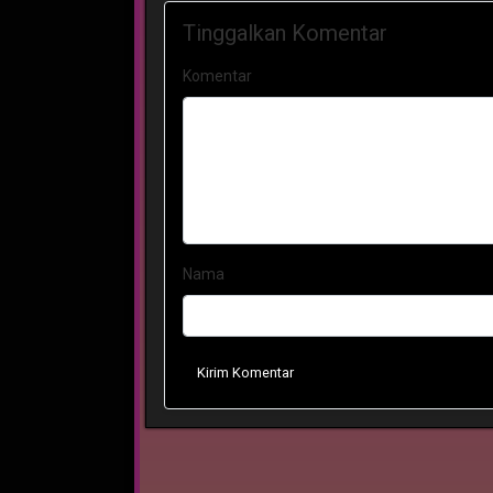
Tinggalkan Komentar
Komentar
Nama
Kirim Komentar