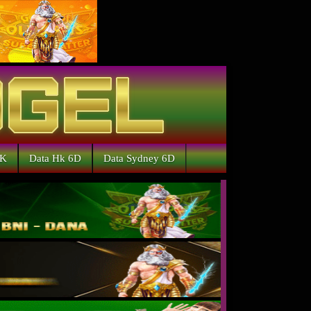
HK
Data Hk 6D
Data Sydney 6D