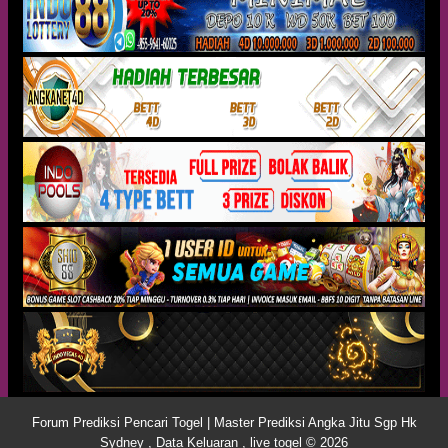
Forum Prediksi Pencari Togel | Master Prediksi Angka Jitu Sgp Hk
Sydney , Data Keluaran , live togel © 2026