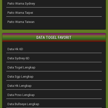
Paito Warna Sydney
Paito Warna Taipei
Paito Warna Taiwan
DATA TOGEL FAVORIT
Data Hk 6D
Data Sydney 6D
Data Togel Lengkap
Data Sgp Lengkap
Data Hk Lengkap
Data Pcso Lengkap
Data Bullseye Lengkap