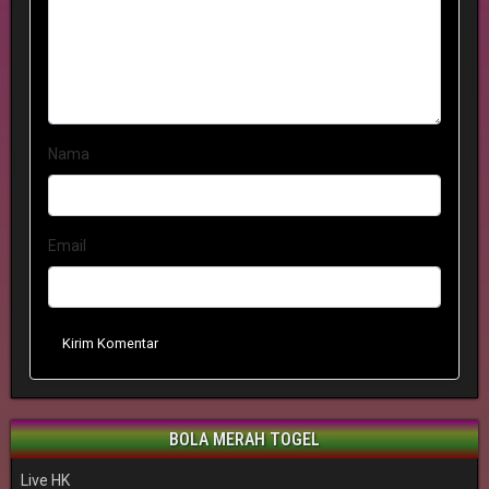
Nama
Email
Kirim Komentar
BOLA MERAH TOGEL
Live HK