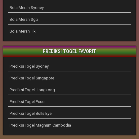
Bola Merah Sydney
Bola Merah Sgp
Bola Merah Hk
PREDIKSI TOGEL FAVORIT
Prediksi Togel Sydney
Prediksi Togel Singapore
Prediksi Togel Hongkong
Prediksi Togel Pcso
Prediksi Togel Bulls Eye
Prediksi Togel Magnum Cambodia