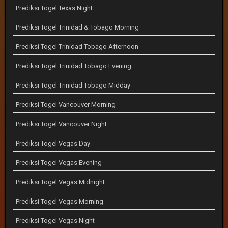
Prediksi Togel Texas Night
Prediksi Togel Trinidad & Tobago Morning
Prediksi Togel Trinidad Tobago Afternoon
Prediksi Togel Trinidad Tobago Evening
Prediksi Togel Trinidad Tobago Midday
Prediksi Togel Vancouver Morning
Prediksi Togel Vancouver Night
Prediksi Togel Vegas Day
Prediksi Togel Vegas Evening
Prediksi Togel Vegas Midnight
Prediksi Togel Vegas Morning
Prediksi Togel Vegas Night