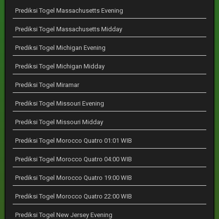
Prediksi Togel Massachusetts Evening
Prediksi Togel Massachusetts Midday
Prediksi Togel Michigan Evening
Prediksi Togel Michigan Midday
Prediksi Togel Miramar
Prediksi Togel Missouri Evening
Prediksi Togel Missouri Midday
Prediksi Togel Morocco Quatro 01:01 WIB
Prediksi Togel Morocco Quatro 04:00 WIB
Prediksi Togel Morocco Quatro 19:00 WIB
Prediksi Togel Morocco Quatro 22:00 WIB
Prediksi Togel New Jersey Evening