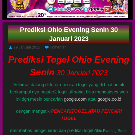
Prediksi Ohio Evening Senin 30
Januari 2023
29 Januari 2023
Komentar
Prediksi Togel Ohio Evening
Senin
30 Januari 2023
Selamat datang di forum pencari togel yang di buat untuk
berkumpul nya master2 togel all sobat bisa mengakses web
ini dgn mesin pencarian
google.com
atau
google.co.id
dengan mengetik
PENCARITOGEL ATAU PENCARI
TOGEL
membahas pengeluaran dan prediksi togel
Ohio Evening
Senin