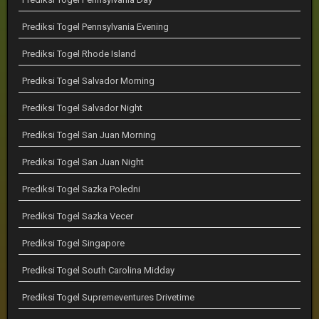
Prediksi Togel Pennsylvania Evening
Prediksi Togel Rhode Island
Prediksi Togel Salvador Morning
Prediksi Togel Salvador Night
Prediksi Togel San Juan Morning
Prediksi Togel San Juan Night
Prediksi Togel Sazka Poledni
Prediksi Togel Sazka Vecer
Prediksi Togel Singapore
Prediksi Togel South Carolina Midday
Prediksi Togel Supremeventures Drivetime