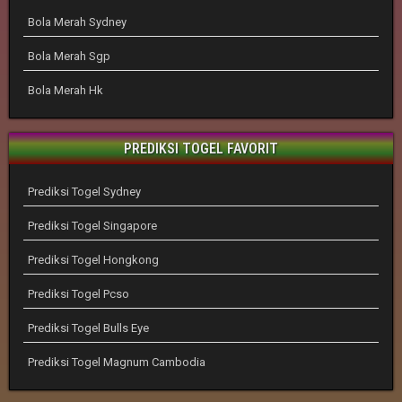
Bola Merah Sydney
Bola Merah Sgp
Bola Merah Hk
PREDIKSI TOGEL FAVORIT
Prediksi Togel Sydney
Prediksi Togel Singapore
Prediksi Togel Hongkong
Prediksi Togel Pcso
Prediksi Togel Bulls Eye
Prediksi Togel Magnum Cambodia