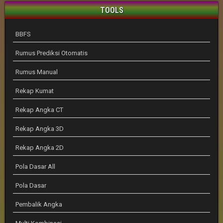
TOOLS
BBFS
Rumus Prediksi Otomatis
Rumus Manual
Rekap Kumat
Rekap Angka CT
Rekap Angka 3D
Rekap Angka 2D
Pola Dasar All
Pola Dasar
Pembalik Angka