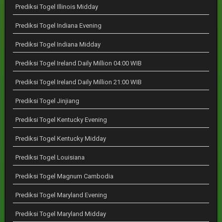
Prediksi Togel Illinois Midday
Prediksi Togel Indiana Evening
Prediksi Togel Indiana Midday
Prediksi Togel Ireland Daily Million 04:00 WIB
Prediksi Togel Ireland Daily Million 21:00 WIB
Prediksi Togel Jinjiang
Prediksi Togel Kentucky Evening
Prediksi Togel Kentucky Midday
Prediksi Togel Louisiana
Prediksi Togel Magnum Cambodia
Prediksi Togel Maryland Evening
Prediksi Togel Maryland Midday