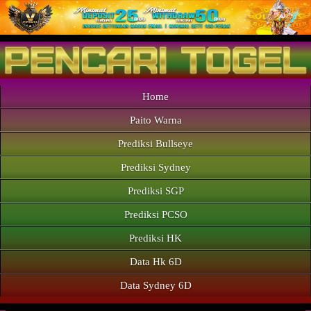
Home
Paito Warna
Prediksi Bullseye
Prediksi Sydney
Prediksi SGP
Prediksi PCSO
Prediksi HK
Data Hk 6D
Data Sydney 6D