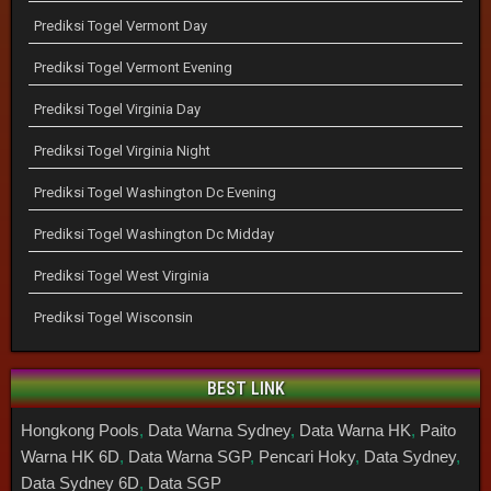
Prediksi Togel Vermont Day
Prediksi Togel Vermont Evening
Prediksi Togel Virginia Day
Prediksi Togel Virginia Night
Prediksi Togel Washington Dc Evening
Prediksi Togel Washington Dc Midday
Prediksi Togel West Virginia
Prediksi Togel Wisconsin
BEST LINK
Hongkong Pools
,
Data Warna Sydney
,
Data Warna HK
,
Paito
Warna HK 6D
,
Data Warna SGP
,
Pencari Hoky
,
Data Sydney
,
Data Sydney 6D
,
Data SGP