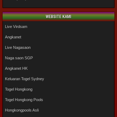
WEBSITE KAMI
Live Virdsam
Angkanet
Live Nagasaon
Naga saon SGP
Angkanet HK
Keluaran Togel Sydney
Togel Hongkong
Togel Hongkong Pools
Hongkongpools Asli