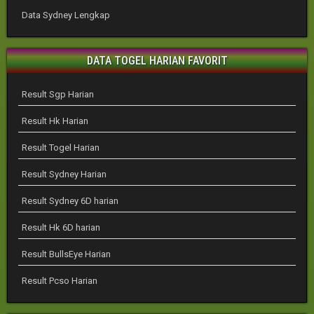
Data Sydney Lengkap
DATA TOGEL HARIAN FAVORIT
Result Sgp Harian
Result Hk Harian
Result Togel Harian
Result Sydney Harian
Result Sydney 6D harian
Result Hk 6D harian
Result BullsEye Harian
Result Pcso Harian