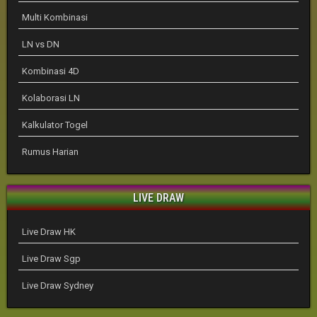
Multi Kombinasi
LN vs DN
Kombinasi 4D
Kolaborasi LN
Kalkulator Togel
Rumus Harian
LIVE DRAW
Live Draw HK
Live Draw Sgp
Live Draw Sydney