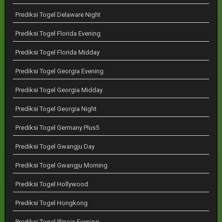
Prediksi Togel Delaware Night
Prediksi Togel Florida Evening
Prediksi Togel Florida Midday
Prediksi Togel Georgia Evening
Prediksi Togel Georgia Midday
Prediksi Togel Georgia Night
Prediksi Togel Germany Plus5
Prediksi Togel Gwangju Day
Prediksi Togel Gwangju Morning
Prediksi Togel Hollywood
Prediksi Togel Hongkong
Prediksi Togel Illinois Evening