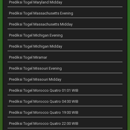
Prediksi Togel Maryland Midday
Prediksi Togel Massachusetts Evening
Prediksi Togel Massachusetts Midday
Prediksi Togel Michigan Evening
Prediksi Togel Michigan Midday
Prediksi Togel Miramar
Prediksi Togel Missouri Evening
Prediksi Togel Missouri Midday
Prediksi Togel Morocco Quatro 01:01 WIB
Prediksi Togel Morocco Quatro 04:00 WIB
Prediksi Togel Morocco Quatro 19:00 WIB
Prediksi Togel Morocco Quatro 22:00 WIB