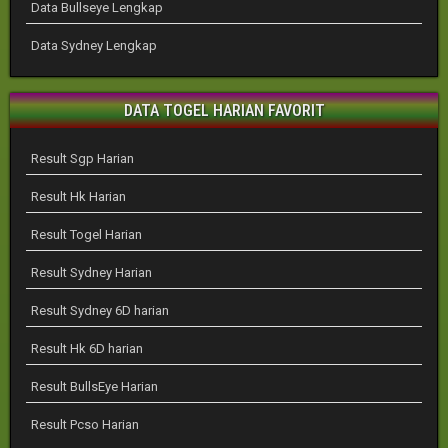
Data Bullseye Lengkap
Data Sydney Lengkap
DATA TOGEL HARIAN FAVORIT
Result Sgp Harian
Result Hk Harian
Result Togel Harian
Result Sydney Harian
Result Sydney 6D harian
Result Hk 6D harian
Result BullsEye Harian
Result Pcso Harian