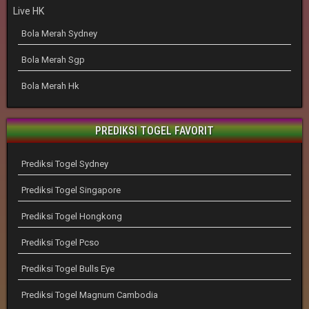
Live HK
Bola Merah Sydney
Bola Merah Sgp
Bola Merah Hk
PREDIKSI TOGEL FAVORIT
Prediksi Togel Sydney
Prediksi Togel Singapore
Prediksi Togel Hongkong
Prediksi Togel Pcso
Prediksi Togel Bulls Eye
Prediksi Togel Magnum Cambodia