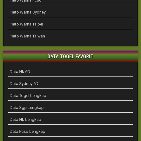
Paito Warna Pcso
Paito Warna Sydney
Paito Warna Taipei
Paito Warna Taiwan
DATA TOGEL FAVORIT
Data Hk 6D
Data Sydney 6D
Data Togel Lengkap
Data Sgp Lengkap
Data Hk Lengkap
Data Pcso Lengkap