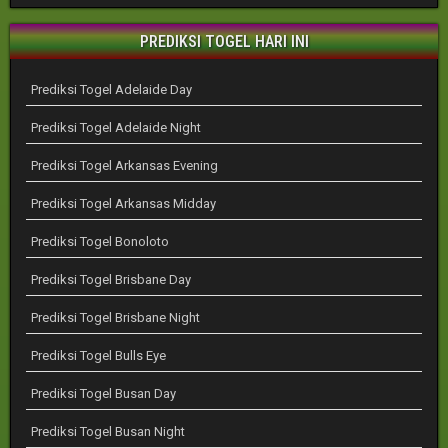
PREDIKSI TOGEL HARI INI
Prediksi Togel Adelaide Day
Prediksi Togel Adelaide Night
Prediksi Togel Arkansas Evening
Prediksi Togel Arkansas Midday
Prediksi Togel Bonoloto
Prediksi Togel Brisbane Day
Prediksi Togel Brisbane Night
Prediksi Togel Bulls Eye
Prediksi Togel Busan Day
Prediksi Togel Busan Night