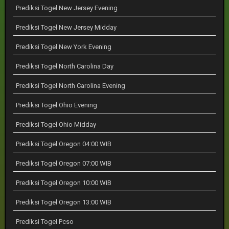
Prediksi Togel New Jersey Evening
Prediksi Togel New Jersey Midday
Prediksi Togel New York Evening
Prediksi Togel North Carolina Day
Prediksi Togel North Carolina Evening
Prediksi Togel Ohio Evening
Prediksi Togel Ohio Midday
Prediksi Togel Oregon 04:00 WIB
Prediksi Togel Oregon 07:00 WIB
Prediksi Togel Oregon 10:00 WIB
Prediksi Togel Oregon 13:00 WIB
Prediksi Togel Pcso