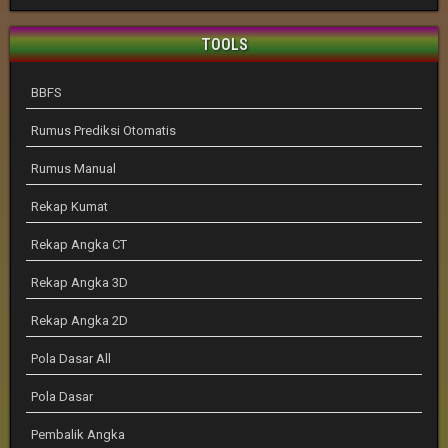
TOOLS
BBFS
Rumus Prediksi Otomatis
Rumus Manual
Rekap Kumat
Rekap Angka CT
Rekap Angka 3D
Rekap Angka 2D
Pola Dasar All
Pola Dasar
Pembalik Angka