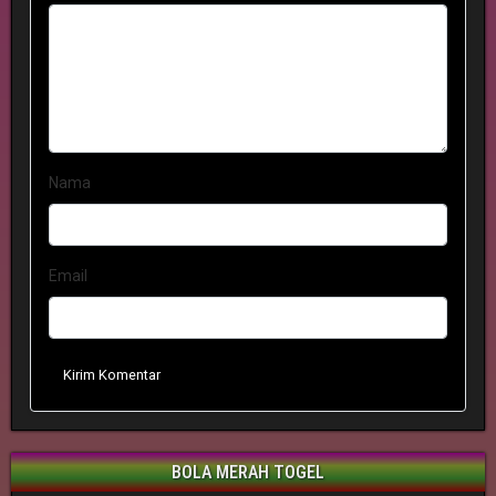
Nama
Email
Kirim Komentar
BOLA MERAH TOGEL