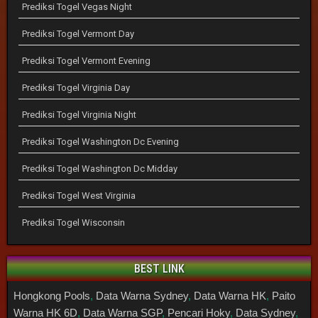
Prediksi Togel Vegas Night
Prediksi Togel Vermont Day
Prediksi Togel Vermont Evening
Prediksi Togel Virginia Day
Prediksi Togel Virginia Night
Prediksi Togel Washington Dc Evening
Prediksi Togel Washington Dc Midday
Prediksi Togel West Virginia
Prediksi Togel Wisconsin
BEST LINK
Hongkong Pools
,
Data Warna Sydney
,
Data Warna HK
,
Paito
Warna HK 6D
,
Data Warna SGP
,
Pencari Hoky
,
Data Sydney
,