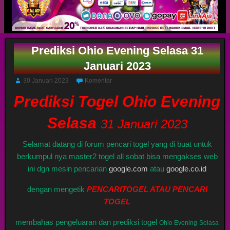
Prediksi Ohio Evening Selasa 31
Januari 2023
30 Januari 2023
Komentar
Prediksi Togel Ohio Evening
Selasa
31 Januari 2023
Selamat datang di forum pencari togel yang di buat untuk
berkumpul nya master2 togel all sobat bisa mengakses web
ini dgn mesin pencarian
google.com
atau
google.co.id
dengan mengetik
PENCARITOGEL ATAU PENCARI
TOGEL
membahas pengeluaran dan prediksi togel
Ohio Evening
Selasa