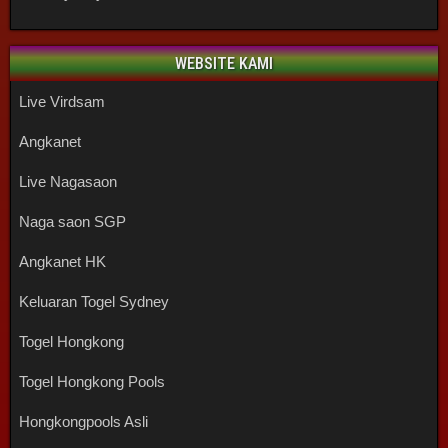
WEBSITE KAMI
Live Virdsam
Angkanet
Live Nagasaon
Naga saon SGP
Angkanet HK
Keluaran Togel Sydney
Togel Hongkong
Togel Hongkong Pools
Hongkongpools Asli