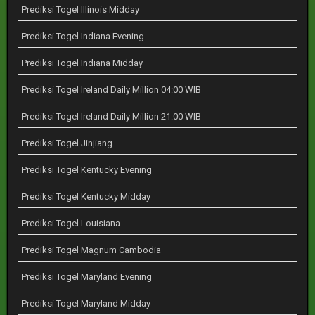
Prediksi Togel Illinois Midday
Prediksi Togel Indiana Evening
Prediksi Togel Indiana Midday
Prediksi Togel Ireland Daily Million 04:00 WIB
Prediksi Togel Ireland Daily Million 21:00 WIB
Prediksi Togel Jinjiang
Prediksi Togel Kentucky Evening
Prediksi Togel Kentucky Midday
Prediksi Togel Louisiana
Prediksi Togel Magnum Cambodia
Prediksi Togel Maryland Evening
Prediksi Togel Maryland Midday