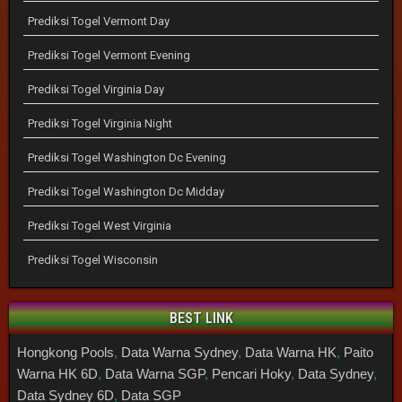
Prediksi Togel Vermont Day
Prediksi Togel Vermont Evening
Prediksi Togel Virginia Day
Prediksi Togel Virginia Night
Prediksi Togel Washington Dc Evening
Prediksi Togel Washington Dc Midday
Prediksi Togel West Virginia
Prediksi Togel Wisconsin
BEST LINK
Hongkong Pools
,
Data Warna Sydney
,
Data Warna HK
,
Paito
Warna HK 6D
,
Data Warna SGP
,
Pencari Hoky
,
Data Sydney
,
Data Sydney 6D
,
Data SGP