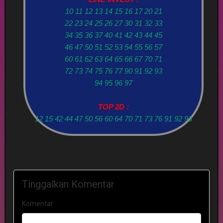
10 11 12 13 14 15 16 17 20 21
22 23 24 25 26 27 30 31 32 33
34 35 36 37 40 41 42 43 44 45
46 47 50 51 52 53 54 55 56 57
60 61 62 63 64 65 66 67 70 71
72 73 74 75 76 77 90 91 92 93
94 95 96 97
TOP 2D :
12 15 42 44 47 50 56 60 64 70 71 73 76 91 92 93
Tinggalkan Komentar
Komentar