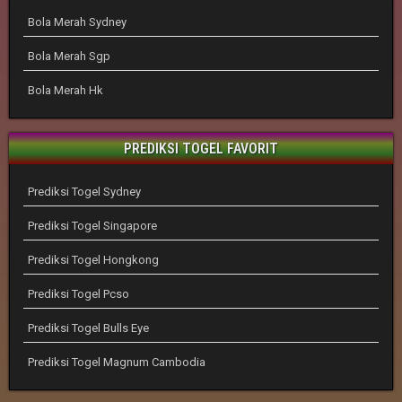
Bola Merah Sydney
Bola Merah Sgp
Bola Merah Hk
PREDIKSI TOGEL FAVORIT
Prediksi Togel Sydney
Prediksi Togel Singapore
Prediksi Togel Hongkong
Prediksi Togel Pcso
Prediksi Togel Bulls Eye
Prediksi Togel Magnum Cambodia