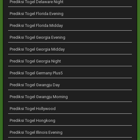
Prediksi Togel Delaware Night
Prediksi Togel Florida Evening
Prediksi Togel Florida Midday
Prediksi Togel Georgia Evening
Prediksi Togel Georgia Midday
Prediksi Togel Georgia Night
Prediksi Togel Germany Plus5
Prediksi Togel Gwangju Day
Prediksi Togel Gwangju Morning
Prediksi Togel Hollywood
Prediksi Togel Hongkong
Prediksi Togel Illinois Evening