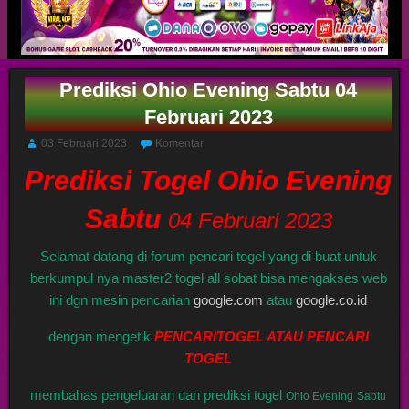
Prediksi Ohio Evening Sabtu 04
Februari 2023
03 Februari 2023
Komentar
Prediksi Togel Ohio Evening
Sabtu
04 Februari 2023
Selamat datang di forum pencari togel yang di buat untuk
berkumpul nya master2 togel all sobat bisa mengakses web
ini dgn mesin pencarian
google.com
atau
google.co.id
dengan mengetik
PENCARITOGEL ATAU PENCARI
TOGEL
membahas pengeluaran dan prediksi togel
Ohio Evening
Sabtu