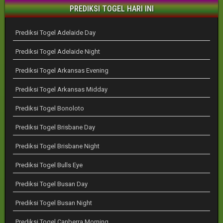
PREDIKSI TOGEL HARI INI
Prediksi Togel Adelaide Day
Prediksi Togel Adelaide Night
Prediksi Togel Arkansas Evening
Prediksi Togel Arkansas Midday
Prediksi Togel Bonoloto
Prediksi Togel Brisbane Day
Prediksi Togel Brisbane Night
Prediksi Togel Bulls Eye
Prediksi Togel Busan Day
Prediksi Togel Busan Night
Prediksi Togel Canberra Morning