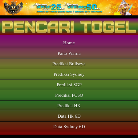
Home
Paito Warna
Prediksi Bullseye
Prediksi Sydney
Prediksi SGP
Prediksi PCSO
Prediksi HK
Data Hk 6D
Data Sydney 6D