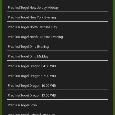
Prediksi Togel New Jersey Midday
Prediksi Togel New York Evening
Prediksi Togel North Carolina Day
Prediksi Togel North Carolina Evening
Prediksi Togel Ohio Evening
Prediksi Togel Ohio Midday
Prediksi Togel Oregon 04:00 WIB
Prediksi Togel Oregon 07:00 WIB
Prediksi Togel Oregon 10:00 WIB
Prediksi Togel Oregon 13:00 WIB
Prediksi Togel Pcso
Prediksi Togel Pennsylvania Day