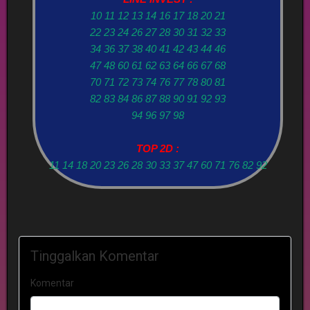
10 11 12 13 14 16 17 18 20 21
22 23 24 26 27 28 30 31 32 33
34 36 37 38 40 41 42 43 44 46
47 48 60 61 62 63 64 66 67 68
70 71 72 73 74 76 77 78 80 81
82 83 84 86 87 88 90 91 92 93
94 96 97 98
TOP 2D :
11 14 18 20 23 26 28 30 33 37 47 60 71 76 82 92
Tinggalkan Komentar
Komentar