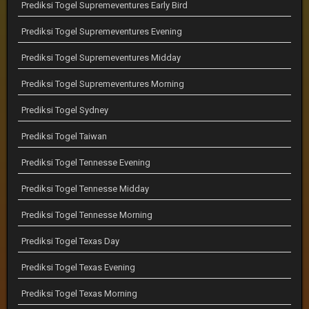
Prediksi Togel Supremeventures Early Bird
Prediksi Togel Supremeventures Evening
Prediksi Togel Supremeventures Midday
Prediksi Togel Supremeventures Morning
Prediksi Togel Sydney
Prediksi Togel Taiwan
Prediksi Togel Tennesse Evening
Prediksi Togel Tennesse Midday
Prediksi Togel Tennesse Morning
Prediksi Togel Texas Day
Prediksi Togel Texas Evening
Prediksi Togel Texas Morning