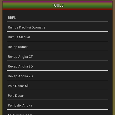
TOOLS
BBFS
Rumus Prediksi Otomatis
Rumus Manual
Rekap Kumat
Rekap Angka CT
Rekap Angka 3D
Rekap Angka 2D
Pola Dasar All
Pola Dasar
Pembalik Angka