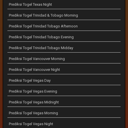
Prediksi Togel Texas Night
Prediksi Togel Trinidad & Tobago Morning
Prediksi Togel Trinidad Tobago Afternoon
Prediksi Togel Trinidad Tobago Evening
Prediksi Togel Trinidad Tobago Midday
Prediksi Togel Vancouver Morning
Prediksi Togel Vancouver Night
Prediksi Togel Vegas Day
Prediksi Togel Vegas Evening
Prediksi Togel Vegas Midnight
Prediksi Togel Vegas Morning
Prediksi Togel Vegas Night