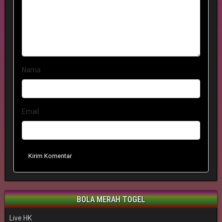
Nama
Email
Kirim Komentar
BOLA MERAH TOGEL
Live HK