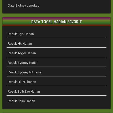
Data Sydney Lengkap
DATA TOGEL HARIAN FAVORIT
Result Sgp Harian
Result Hk Harian
Result Togel Harian
Result Sydney Harian
Result Sydney 6D harian
Result Hk 6D harian
Result BullsEye Harian
Result Pcso Harian