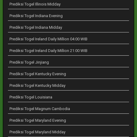
Prediksi Togel Illinois Midday
Prediksi Togel Indiana Evening
Prediksi Togel Indiana Midday
Prediksi Togel Ireland Daily Million 04:00 WIB
Prediksi Togel Ireland Daily Million 21:00 WIB
Prediksi Togel Jinjiang
Prediksi Togel Kentucky Evening
Prediksi Togel Kentucky Midday
Prediksi Togel Louisiana
Prediksi Togel Magnum Cambodia
Prediksi Togel Maryland Evening
Prediksi Togel Maryland Midday