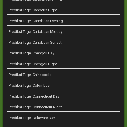
Prediksi Togel Canberra Night
Prediksi Togel Caribbean Evening
Prediksi Togel Caribbean Midday
Prediksi Togel Caribbean Sunset
Prediksi Togel Chengdu Day
Prediksi Togel Chengdu Night
Prediksi Togel Chinapools
Prediksi Togel Colombus
Prediksi Togel Connecticut Day
Prediksi Togel Connecticut Night
Prediksi Togel Delaware Day