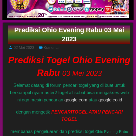
Prediksi Ohio Evening Rabu 03 Mei
2023
02 Mei 2023
Komentar
Prediksi Togel Ohio Evening
Rabu
03 Mei 2023
Selamat datang di forum pencari togel yang di buat untuk
berkumpul nya master2 togel all sobat bisa mengakses web
ini dgn mesin pencarian
google.com
atau
google.co.id
dengan mengetik
PENCARITOGEL ATAU PENCARI
TOGEL
membahas pengeluaran dan prediksi togel
Ohio Evening
Rabu