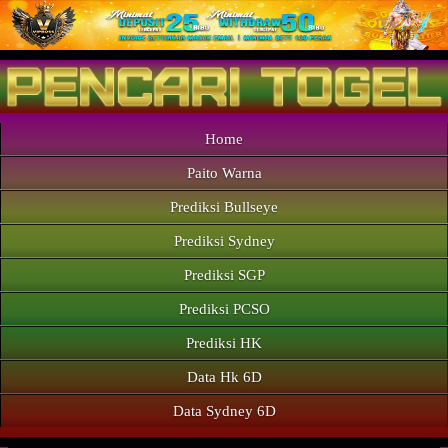
Home
Paito Warna
Prediksi Bullseye
Prediksi Sydney
Prediksi SGP
Prediksi PCSO
Prediksi HK
Data Hk 6D
Data Sydney 6D