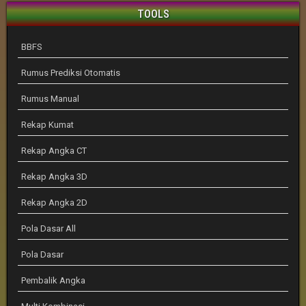
TOOLS
BBFS
Rumus Prediksi Otomatis
Rumus Manual
Rekap Kumat
Rekap Angka CT
Rekap Angka 3D
Rekap Angka 2D
Pola Dasar All
Pola Dasar
Pembalik Angka