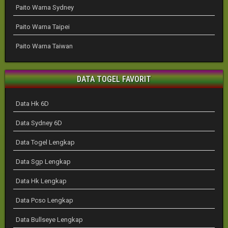
Paito Warna Sydney
Paito Warna Taipei
Paito Warna Taiwan
DATA TOGEL FAVORIT
Data Hk 6D
Data Sydney 6D
Data Togel Lengkap
Data Sgp Lengkap
Data Hk Lengkap
Data Pcso Lengkap
Data Bullseye Lengkap