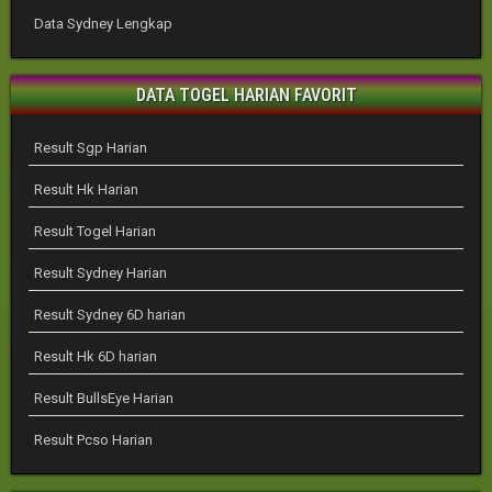
Data Sydney Lengkap
DATA TOGEL HARIAN FAVORIT
Result Sgp Harian
Result Hk Harian
Result Togel Harian
Result Sydney Harian
Result Sydney 6D harian
Result Hk 6D harian
Result BullsEye Harian
Result Pcso Harian