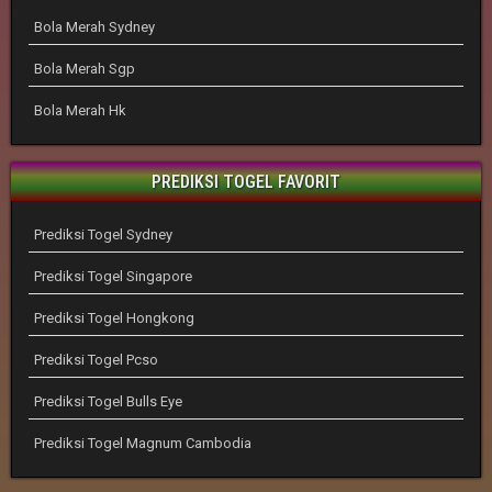
Bola Merah Sydney
Bola Merah Sgp
Bola Merah Hk
PREDIKSI TOGEL FAVORIT
Prediksi Togel Sydney
Prediksi Togel Singapore
Prediksi Togel Hongkong
Prediksi Togel Pcso
Prediksi Togel Bulls Eye
Prediksi Togel Magnum Cambodia