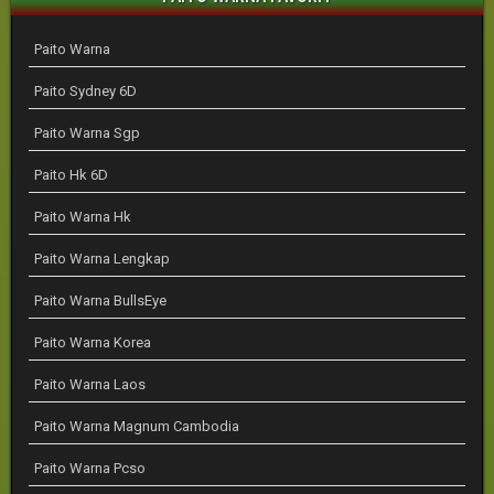
Paito Warna
Paito Sydney 6D
Paito Warna Sgp
Paito Hk 6D
Paito Warna Hk
Paito Warna Lengkap
Paito Warna BullsEye
Paito Warna Korea
Paito Warna Laos
Paito Warna Magnum Cambodia
Paito Warna Pcso