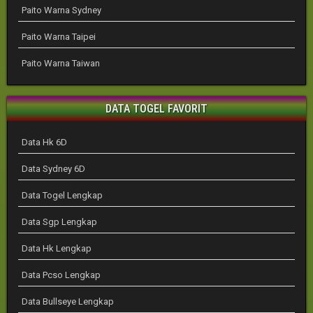
Paito Warna Sydney
Paito Warna Taipei
Paito Warna Taiwan
DATA TOGEL FAVORIT
Data Hk 6D
Data Sydney 6D
Data Togel Lengkap
Data Sgp Lengkap
Data Hk Lengkap
Data Pcso Lengkap
Data Bullseye Lengkap