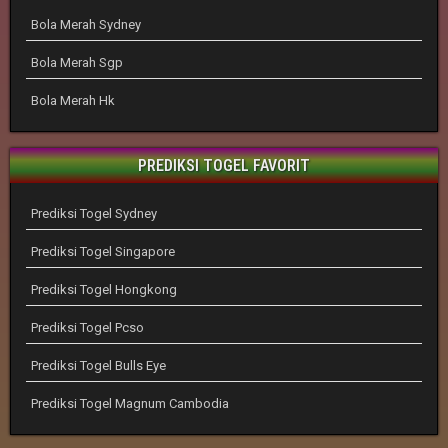
Bola Merah Sydney
Bola Merah Sgp
Bola Merah Hk
PREDIKSI TOGEL FAVORIT
Prediksi Togel Sydney
Prediksi Togel Singapore
Prediksi Togel Hongkong
Prediksi Togel Pcso
Prediksi Togel Bulls Eye
Prediksi Togel Magnum Cambodia