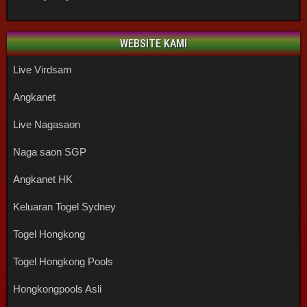
WEBSITE KAMI
Live Virdsam
Angkanet
Live Nagasaon
Naga saon SGP
Angkanet HK
Keluaran Togel Sydney
Togel Hongkong
Togel Hongkong Pools
Hongkongpools Asli