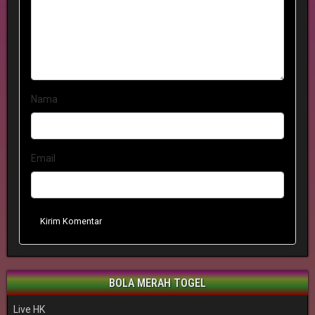
Nama
Email
Kirim Komentar
BOLA MERAH TOGEL
Live HK