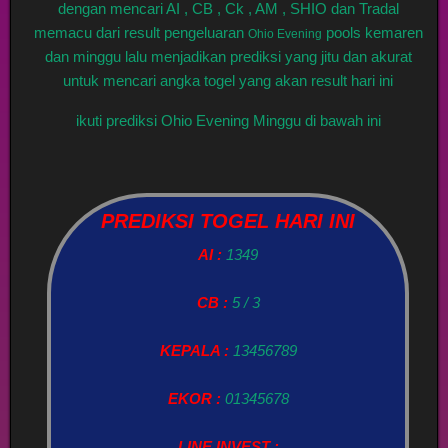
dengan mencari AI , CB , Ck , AM , SHIO dan Tradal
memacu dari result pengeluaran
pools kemaren
Ohio Evening
dan minggu lalu menjadikan prediksi yang jitu dan akurat
untuk mencari angka togel yang akan result hari ini
ikuti prediksi Ohio Evening Minggu di bawah ini
PREDIKSI TOGEL HARI INI
AI :
1349
CB :
5 / 3
KEPALA :
13456789
EKOR :
01345678
LINE INVEST :