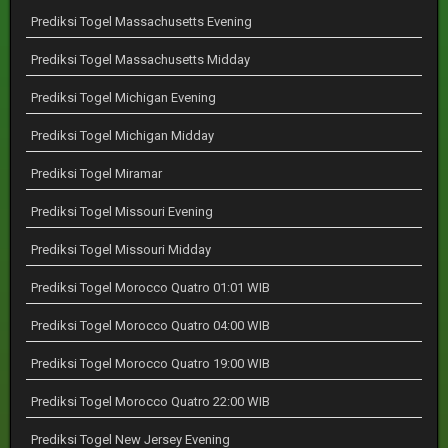
Prediksi Togel Massachusetts Evening
Prediksi Togel Massachusetts Midday
Prediksi Togel Michigan Evening
Prediksi Togel Michigan Midday
Prediksi Togel Miramar
Prediksi Togel Missouri Evening
Prediksi Togel Missouri Midday
Prediksi Togel Morocco Quatro 01:01 WIB
Prediksi Togel Morocco Quatro 04:00 WIB
Prediksi Togel Morocco Quatro 19:00 WIB
Prediksi Togel Morocco Quatro 22:00 WIB
Prediksi Togel New Jersey Evening