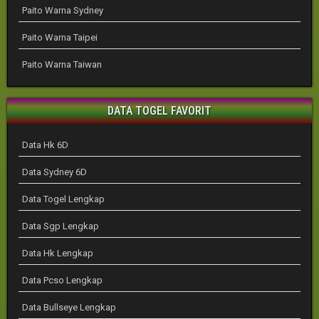
Paito Warna Sydney
Paito Warna Taipei
Paito Warna Taiwan
DATA TOGEL FAVORIT
Data Hk 6D
Data Sydney 6D
Data Togel Lengkap
Data Sgp Lengkap
Data Hk Lengkap
Data Pcso Lengkap
Data Bullseye Lengkap