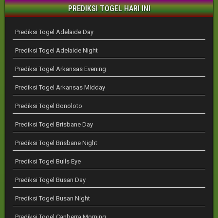
PREDIKSI TOGEL HARI INI
Prediksi Togel Adelaide Day
Prediksi Togel Adelaide Night
Prediksi Togel Arkansas Evening
Prediksi Togel Arkansas Midday
Prediksi Togel Bonoloto
Prediksi Togel Brisbane Day
Prediksi Togel Brisbane Night
Prediksi Togel Bulls Eye
Prediksi Togel Busan Day
Prediksi Togel Busan Night
Prediksi Togel Canberra Morning