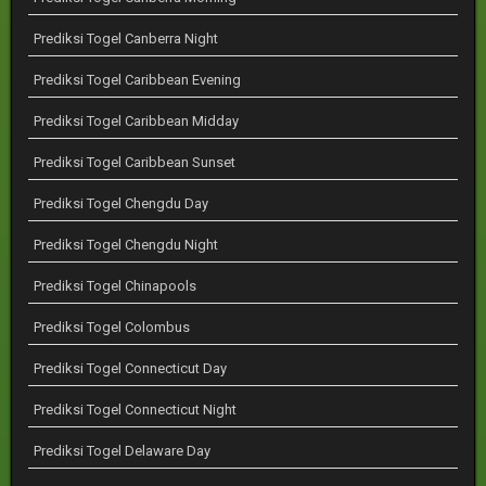
Prediksi Togel Canberra Night
Prediksi Togel Caribbean Evening
Prediksi Togel Caribbean Midday
Prediksi Togel Caribbean Sunset
Prediksi Togel Chengdu Day
Prediksi Togel Chengdu Night
Prediksi Togel Chinapools
Prediksi Togel Colombus
Prediksi Togel Connecticut Day
Prediksi Togel Connecticut Night
Prediksi Togel Delaware Day