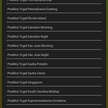
Prediksi Togel Pennsylvania Evening
Prediksi Togel Rhode Island
Prediksi Togel Salvador Morning
Prediksi Togel Salvador Night
Prediksi Togel San Juan Morning
Prediksi Togel San Juan Night
Prediksi Togel Sazka Poledni
Prediksi Togel Sazka Vecer
Prediksi Togel Singapore
Prediksi Togel South Carolina Midday
Prediksi Togel Supremeventures Drivetime