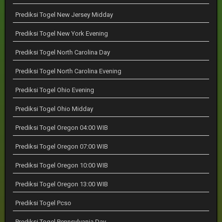
Prediksi Togel New Jersey Midday
Prediksi Togel New York Evening
Prediksi Togel North Carolina Day
Prediksi Togel North Carolina Evening
Prediksi Togel Ohio Evening
Prediksi Togel Ohio Midday
Prediksi Togel Oregon 04:00 WIB
Prediksi Togel Oregon 07:00 WIB
Prediksi Togel Oregon 10:00 WIB
Prediksi Togel Oregon 13:00 WIB
Prediksi Togel Pcso
Prediksi Togel Pennsylvania Day