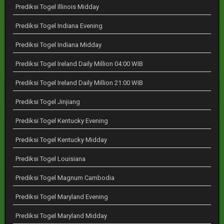
Prediksi Togel Illinois Midday
Prediksi Togel Indiana Evening
Prediksi Togel Indiana Midday
Prediksi Togel Ireland Daily Million 04:00 WIB
Prediksi Togel Ireland Daily Million 21:00 WIB
Prediksi Togel Jinjiang
Prediksi Togel Kentucky Evening
Prediksi Togel Kentucky Midday
Prediksi Togel Louisiana
Prediksi Togel Magnum Cambodia
Prediksi Togel Maryland Evening
Prediksi Togel Maryland Midday