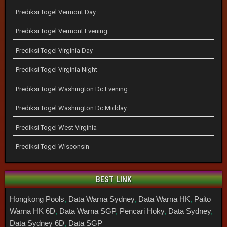
Prediksi Togel Vermont Day
Prediksi Togel Vermont Evening
Prediksi Togel Virginia Day
Prediksi Togel Virginia Night
Prediksi Togel Washington Dc Evening
Prediksi Togel Washington Dc Midday
Prediksi Togel West Virginia
Prediksi Togel Wisconsin
BEST LINK
Hongkong Pools
,
Data Warna Sydney
,
Data Warna HK
,
Paito
Warna HK 6D
,
Data Warna SGP
,
Pencari Hoky
,
Data Sydney
,
Data Sydney 6D
,
Data SGP