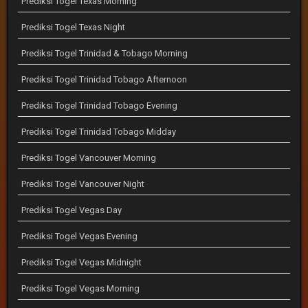
Prediksi Togel Texas Morning
Prediksi Togel Texas Night
Prediksi Togel Trinidad & Tobago Morning
Prediksi Togel Trinidad Tobago Afternoon
Prediksi Togel Trinidad Tobago Evening
Prediksi Togel Trinidad Tobago Midday
Prediksi Togel Vancouver Morning
Prediksi Togel Vancouver Night
Prediksi Togel Vegas Day
Prediksi Togel Vegas Evening
Prediksi Togel Vegas Midnight
Prediksi Togel Vegas Morning