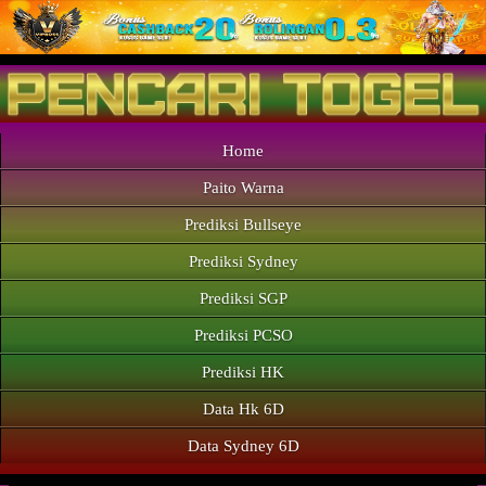
Home
Paito Warna
Prediksi Bullseye
Prediksi Sydney
Prediksi SGP
Prediksi PCSO
Prediksi HK
Data Hk 6D
Data Sydney 6D