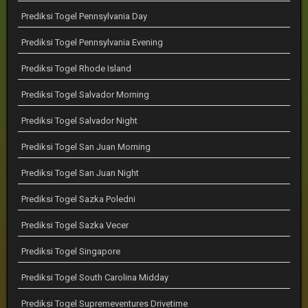
Prediksi Togel Pennsylvania Day
Prediksi Togel Pennsylvania Evening
Prediksi Togel Rhode Island
Prediksi Togel Salvador Morning
Prediksi Togel Salvador Night
Prediksi Togel San Juan Morning
Prediksi Togel San Juan Night
Prediksi Togel Sazka Poledni
Prediksi Togel Sazka Vecer
Prediksi Togel Singapore
Prediksi Togel South Carolina Midday
Prediksi Togel Supremeventures Drivetime