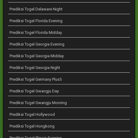
Prediksi Togel Delaware Night
Prediksi Togel Florida Evening
Prediksi Togel Florida Midday
Prediksi Togel Georgia Evening
Prediksi Togel Georgia Midday
Prediksi Togel Georgia Night
Prediksi Togel Germany Plus5
Prediksi Togel Gwangju Day
Prediksi Togel Gwangju Morning
Prediksi Togel Hollywood
Prediksi Togel Hongkong
Prediksi Togel Illinois Evening