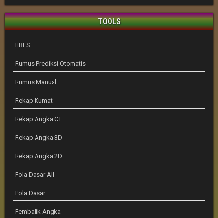
TOOLS
BBFS
Rumus Prediksi Otomatis
Rumus Manual
Rekap Kumat
Rekap Angka CT
Rekap Angka 3D
Rekap Angka 2D
Pola Dasar All
Pola Dasar
Pembalik Angka