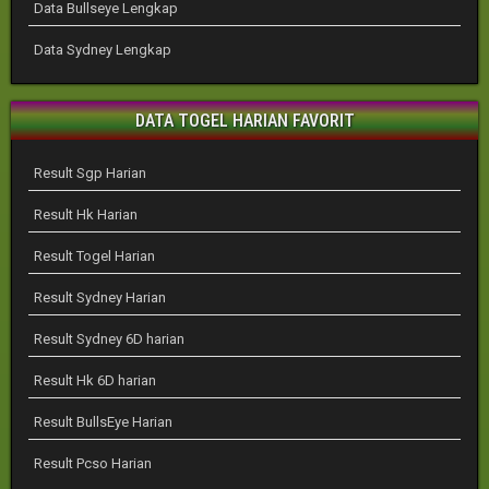
Data Bullseye Lengkap
Data Sydney Lengkap
DATA TOGEL HARIAN FAVORIT
Result Sgp Harian
Result Hk Harian
Result Togel Harian
Result Sydney Harian
Result Sydney 6D harian
Result Hk 6D harian
Result BullsEye Harian
Result Pcso Harian