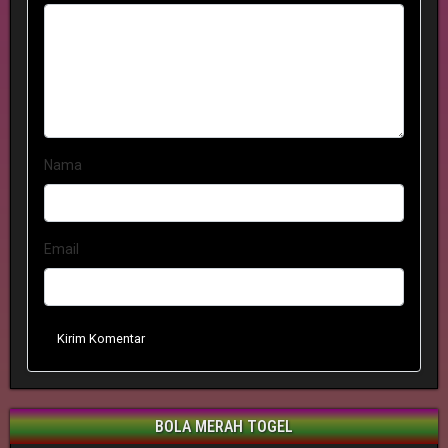
Nama
Email
Kirim Komentar
BOLA MERAH TOGEL