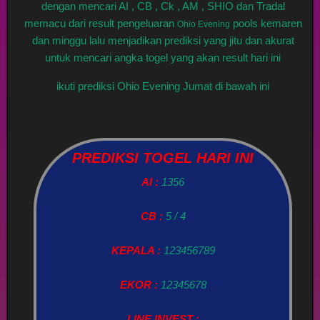
dengan mencari AI , CB , Ck , AM , SHIO dan Tradal
memacu dari result pengeluaran
pools kemaren
Ohio Evening
dan minggu lalu menjadikan prediksi yang jitu dan akurat
untuk mencari angka togel yang akan result hari ini
ikuti prediksi Ohio Evening Jumat di bawah ini
PREDIKSI TOGEL HARI INI
AI :
1356
CB :
5 / 4
KEPALA :
123456789
EKOR :
12345678
LINE INVEST :