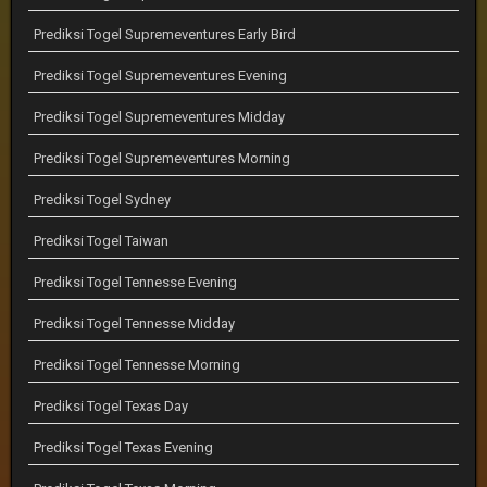
Prediksi Togel Supremeventures Early Bird
Prediksi Togel Supremeventures Evening
Prediksi Togel Supremeventures Midday
Prediksi Togel Supremeventures Morning
Prediksi Togel Sydney
Prediksi Togel Taiwan
Prediksi Togel Tennesse Evening
Prediksi Togel Tennesse Midday
Prediksi Togel Tennesse Morning
Prediksi Togel Texas Day
Prediksi Togel Texas Evening