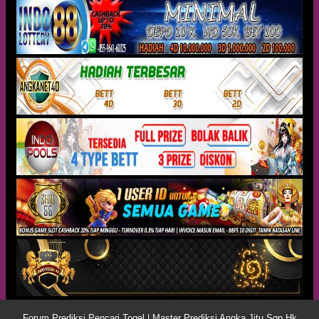
Forum Prediksi Pencari Togel | Master Prediksi Angka Jitu Sgp Hk