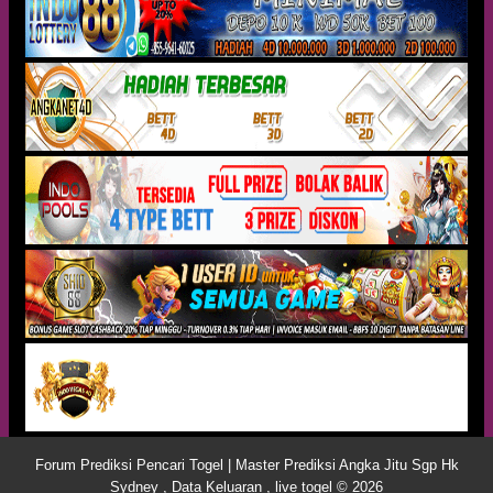
Forum Prediksi Pencari Togel | Master Prediksi Angka Jitu Sgp Hk
Sydney , Data Keluaran , live togel © 2026