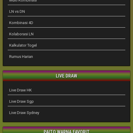
Multi Kombinasi
LN vs DN
Kombinasi 4D
Kolaborasi LN
Kalkulator Togel
Rumus Harian
LIVE DRAW
Live Draw HK
Live Draw Sgp
Live Draw Sydney
PAITO WARNA FAVORIT