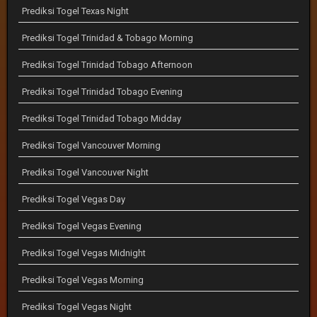
Prediksi Togel Texas Night
Prediksi Togel Trinidad & Tobago Morning
Prediksi Togel Trinidad Tobago Afternoon
Prediksi Togel Trinidad Tobago Evening
Prediksi Togel Trinidad Tobago Midday
Prediksi Togel Vancouver Morning
Prediksi Togel Vancouver Night
Prediksi Togel Vegas Day
Prediksi Togel Vegas Evening
Prediksi Togel Vegas Midnight
Prediksi Togel Vegas Morning
Prediksi Togel Vegas Night