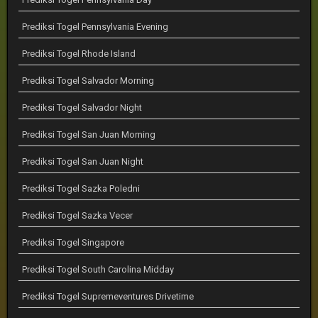
Prediksi Togel Pennsylvania Evening
Prediksi Togel Rhode Island
Prediksi Togel Salvador Morning
Prediksi Togel Salvador Night
Prediksi Togel San Juan Morning
Prediksi Togel San Juan Night
Prediksi Togel Sazka Poledni
Prediksi Togel Sazka Vecer
Prediksi Togel Singapore
Prediksi Togel South Carolina Midday
Prediksi Togel Supremeventures Drivetime