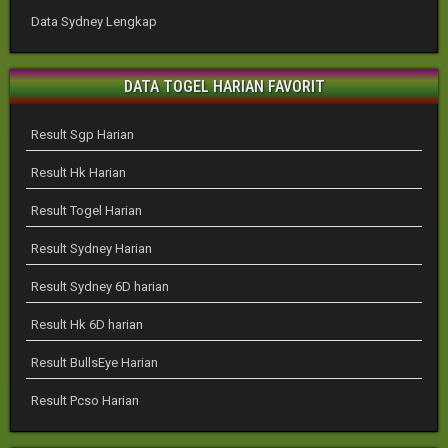
Data Sydney Lengkap
DATA TOGEL HARIAN FAVORIT
Result Sgp Harian
Result Hk Harian
Result Togel Harian
Result Sydney Harian
Result Sydney 6D harian
Result Hk 6D harian
Result BullsEye Harian
Result Pcso Harian