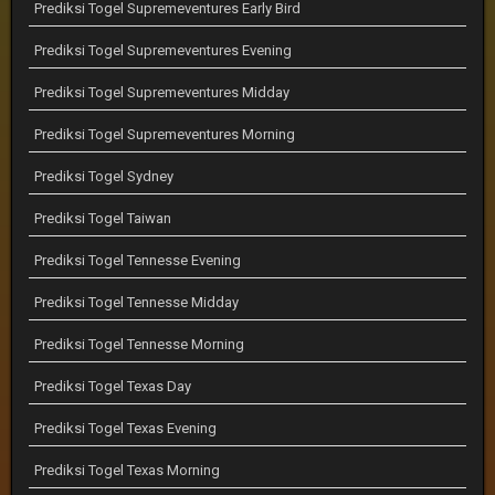
Prediksi Togel Supremeventures Early Bird
Prediksi Togel Supremeventures Evening
Prediksi Togel Supremeventures Midday
Prediksi Togel Supremeventures Morning
Prediksi Togel Sydney
Prediksi Togel Taiwan
Prediksi Togel Tennesse Evening
Prediksi Togel Tennesse Midday
Prediksi Togel Tennesse Morning
Prediksi Togel Texas Day
Prediksi Togel Texas Evening
Prediksi Togel Texas Morning