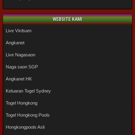
WEBSITE KAMI
Live Virdsam
Angkanet
Live Nagasaon
Naga saon SGP
Angkanet HK
Keluaran Togel Sydney
Togel Hongkong
Togel Hongkong Pools
Hongkongpools Asli