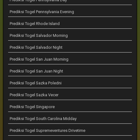
Prediksi Togel Pennsylvania Evening
Prediksi Togel Rhode Island
Prediksi Togel Salvador Morning
Prediksi Togel Salvador Night
Prediksi Togel San Juan Morning
Prediksi Togel San Juan Night
Prediksi Togel Sazka Poledni
Prediksi Togel Sazka Vecer
Prediksi Togel Singapore
Prediksi Togel South Carolina Midday
Prediksi Togel Supremeventures Drivetime