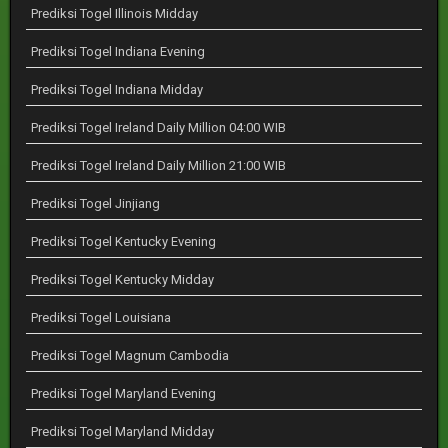
Prediksi Togel Illinois Midday
Prediksi Togel Indiana Evening
Prediksi Togel Indiana Midday
Prediksi Togel Ireland Daily Million 04:00 WIB
Prediksi Togel Ireland Daily Million 21:00 WIB
Prediksi Togel Jinjiang
Prediksi Togel Kentucky Evening
Prediksi Togel Kentucky Midday
Prediksi Togel Louisiana
Prediksi Togel Magnum Cambodia
Prediksi Togel Maryland Evening
Prediksi Togel Maryland Midday