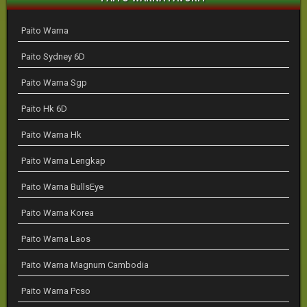
Paito Warna
Paito Sydney 6D
Paito Warna Sgp
Paito Hk 6D
Paito Warna Hk
Paito Warna Lengkap
Paito Warna BullsEye
Paito Warna Korea
Paito Warna Laos
Paito Warna Magnum Cambodia
Paito Warna Pcso