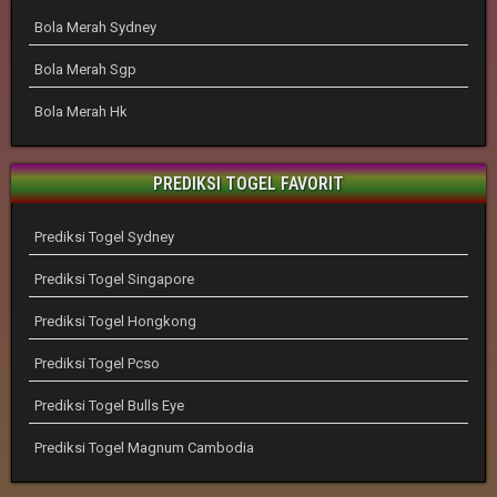
Bola Merah Sydney
Bola Merah Sgp
Bola Merah Hk
PREDIKSI TOGEL FAVORIT
Prediksi Togel Sydney
Prediksi Togel Singapore
Prediksi Togel Hongkong
Prediksi Togel Pcso
Prediksi Togel Bulls Eye
Prediksi Togel Magnum Cambodia