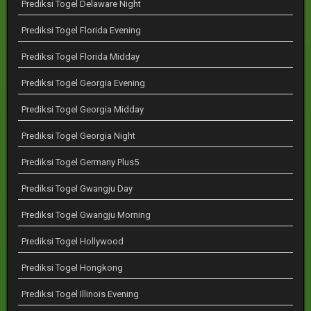
Prediksi Togel Delaware Night
Prediksi Togel Florida Evening
Prediksi Togel Florida Midday
Prediksi Togel Georgia Evening
Prediksi Togel Georgia Midday
Prediksi Togel Georgia Night
Prediksi Togel Germany Plus5
Prediksi Togel Gwangju Day
Prediksi Togel Gwangju Morning
Prediksi Togel Hollywood
Prediksi Togel Hongkong
Prediksi Togel Illinois Evening