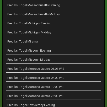
Prediksi Togel Massachusetts Evening
Prediksi Togel Massachusetts Midday
Prediksi Togel Michigan Evening
Prediksi Togel Michigan Midday
Prediksi Togel Miramar
Prediksi Togel Missouri Evening
Prediksi Togel Missouri Midday
Prediksi Togel Morocco Quatro 01:01 WIB
Prediksi Togel Morocco Quatro 04:00 WIB
Prediksi Togel Morocco Quatro 19:00 WIB
Prediksi Togel Morocco Quatro 22:00 WIB
Prediksi Togel New Jersey Evening