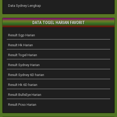
Data Sydney Lengkap
DATA TOGEL HARIAN FAVORIT
Result Sgp Harian
Result Hk Harian
Result Togel Harian
Result Sydney Harian
Result Sydney 6D harian
Result Hk 6D harian
Result BullsEye Harian
Result Pcso Harian