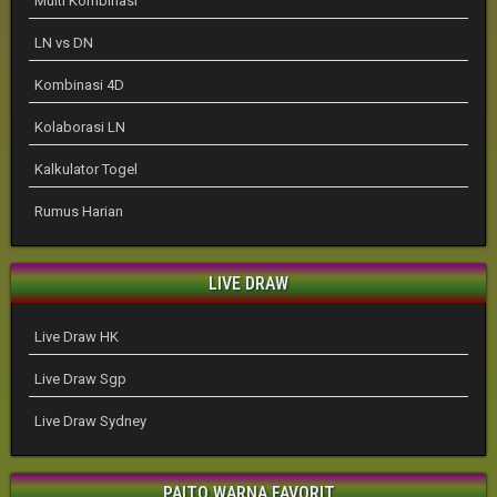
Multi Kombinasi
LN vs DN
Kombinasi 4D
Kolaborasi LN
Kalkulator Togel
Rumus Harian
LIVE DRAW
Live Draw HK
Live Draw Sgp
Live Draw Sydney
PAITO WARNA FAVORIT