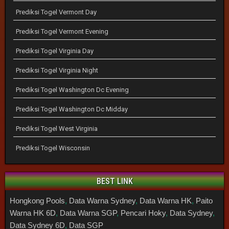
Prediksi Togel Vermont Day
Prediksi Togel Vermont Evening
Prediksi Togel Virginia Day
Prediksi Togel Virginia Night
Prediksi Togel Washington Dc Evening
Prediksi Togel Washington Dc Midday
Prediksi Togel West Virginia
Prediksi Togel Wisconsin
BEST LINK
Hongkong Pools
,
Data Warna Sydney
,
Data Warna HK
,
Paito
Warna HK 6D
,
Data Warna SGP
,
Pencari Hoky
,
Data Sydney
,
Data Sydney 6D
,
Data SGP