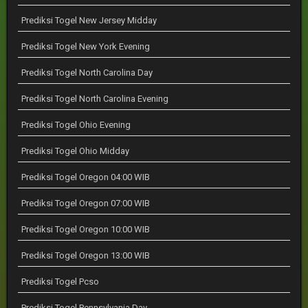
Prediksi Togel New Jersey Midday
Prediksi Togel New York Evening
Prediksi Togel North Carolina Day
Prediksi Togel North Carolina Evening
Prediksi Togel Ohio Evening
Prediksi Togel Ohio Midday
Prediksi Togel Oregon 04:00 WIB
Prediksi Togel Oregon 07:00 WIB
Prediksi Togel Oregon 10:00 WIB
Prediksi Togel Oregon 13:00 WIB
Prediksi Togel Pcso
Prediksi Togel Pennsylvania Day