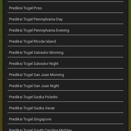
Prediksi Togel Pcso
Prediksi Togel Pennsylvania Day
Prediksi Togel Pennsylvania Evening
Prediksi Togel Rhode Island
Prediksi Togel Salvador Morning
Prediksi Togel Salvador Night
Prediksi Togel San Juan Morning
Prediksi Togel San Juan Night
Prediksi Togel Sazka Poledni
Prediksi Togel Sazka Vecer
Prediksi Togel Singapore
Prediksi Togel South Carolina Midday