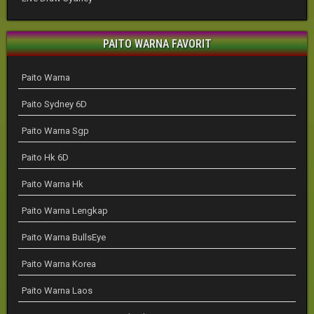
PAITO WARNA FAVORIT
Paito Warna
Paito Sydney 6D
Paito Warna Sgp
Paito Hk 6D
Paito Warna Hk
Paito Warna Lengkap
Paito Warna BullsEye
Paito Warna Korea
Paito Warna Laos