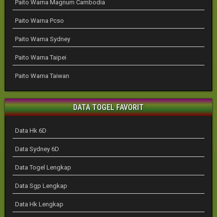
Paito Warna Magnum Cambodia
Paito Warna Pcso
Paito Warna Sydney
Paito Warna Taipei
Paito Warna Taiwan
DATA TOGEL FAVORIT
Data Hk 6D
Data Sydney 6D
Data Togel Lengkap
Data Sgp Lengkap
Data Hk Lengkap