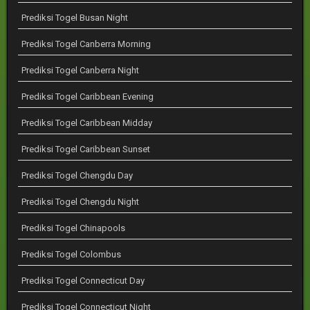
Prediksi Togel Busan Night
Prediksi Togel Canberra Morning
Prediksi Togel Canberra Night
Prediksi Togel Caribbean Evening
Prediksi Togel Caribbean Midday
Prediksi Togel Caribbean Sunset
Prediksi Togel Chengdu Day
Prediksi Togel Chengdu Night
Prediksi Togel Chinapools
Prediksi Togel Colombus
Prediksi Togel Connecticut Day
Prediksi Togel Connecticut Night