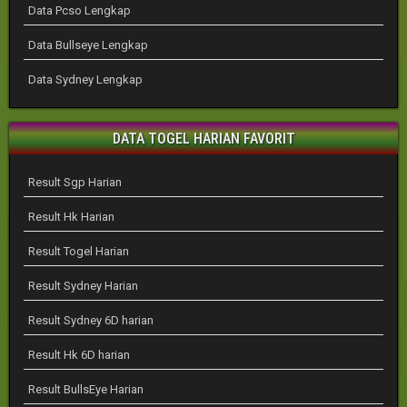
Data Pcso Lengkap
Data Bullseye Lengkap
Data Sydney Lengkap
DATA TOGEL HARIAN FAVORIT
Result Sgp Harian
Result Hk Harian
Result Togel Harian
Result Sydney Harian
Result Sydney 6D harian
Result Hk 6D harian
Result BullsEye Harian