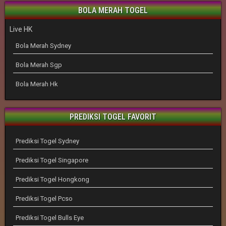
BOLA MERAH TOGEL
Live HK
Bola Merah Sydney
Bola Merah Sgp
Bola Merah Hk
PREDIKSI TOGEL FAVORIT
Prediksi Togel Sydney
Prediksi Togel Singapore
Prediksi Togel Hongkong
Prediksi Togel Pcso
Prediksi Togel Bulls Eye