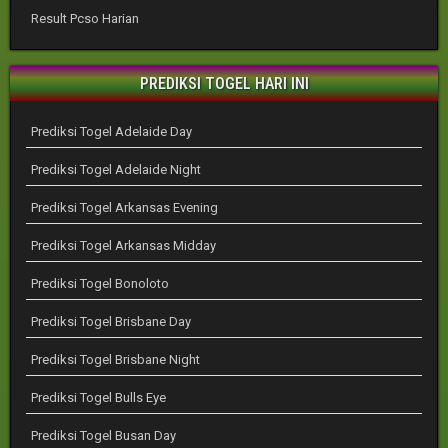
Result Pcso Harian
PREDIKSI TOGEL HARI INI
Prediksi Togel Adelaide Day
Prediksi Togel Adelaide Night
Prediksi Togel Arkansas Evening
Prediksi Togel Arkansas Midday
Prediksi Togel Bonoloto
Prediksi Togel Brisbane Day
Prediksi Togel Brisbane Night
Prediksi Togel Bulls Eye
Prediksi Togel Busan Day