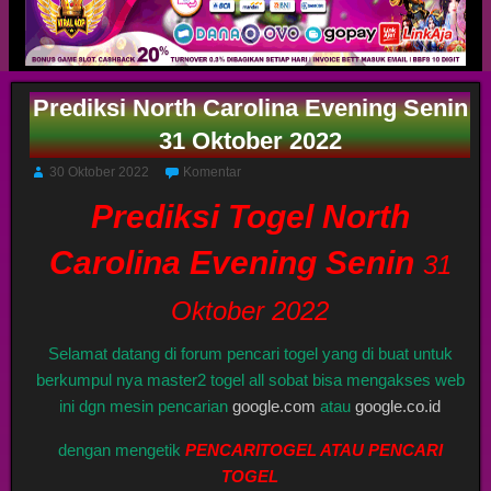
Prediksi North Carolina Evening Senin
31 Oktober 2022
30 Oktober 2022
Komentar
Prediksi Togel North
Carolina Evening Senin
31
Oktober 2022
Selamat datang di forum pencari togel yang di buat untuk
berkumpul nya master2 togel all sobat bisa mengakses web
ini dgn mesin pencarian
google.com
atau
google.co.id
dengan mengetik
PENCARITOGEL ATAU PENCARI
TOGEL