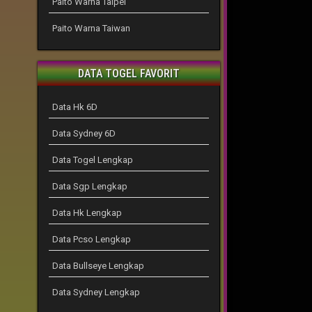
Paito Warna Taipei
Paito Warna Taiwan
DATA TOGEL FAVORIT
Data Hk 6D
Data Sydney 6D
Data Togel Lengkap
Data Sgp Lengkap
Data Hk Lengkap
Data Pcso Lengkap
Data Bullseye Lengkap
Data Sydney Lengkap