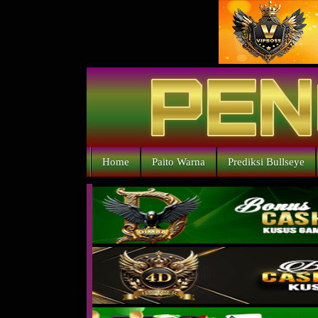
Home
Paito Warna
Prediksi Bullseye