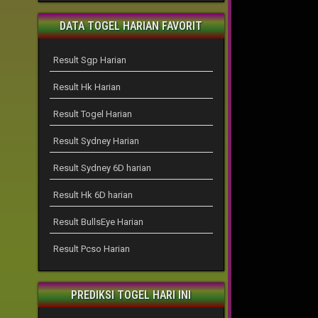
DATA TOGEL HARIAN FAVORIT
Result Sgp Harian
Result Hk Harian
Result Togel Harian
Result Sydney Harian
Result Sydney 6D harian
Result Hk 6D harian
Result BullsEye Harian
Result Pcso Harian
PREDIKSI TOGEL HARI INI