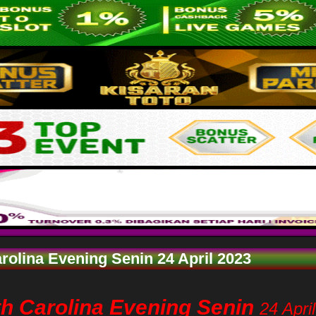
rolina Evening Senin 24 April 2023
th Carolina Evening Senin
24 April