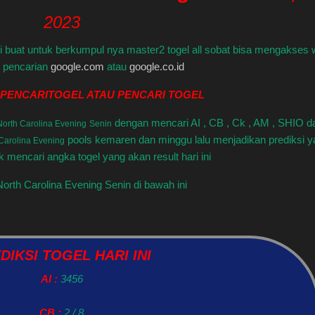
2023
di buat untuk berkumpul nya master2 togel all sobat bisa mengakses
n pencarian
google.com
atau
google.co.id
k
PENCARITOGEL ATAU PENCARI TOGEL
dengan mencari AI , CB , Ck , AM , SHIO d
North Carolina Evening
Senin
pools kemaren dan minggu lalu menjadikan prediksi 
Carolina Evening
uk mencari angka togel yang akan result hari ini
 North Carolina Evening Senin di bawah ini
DIKSI TOGEL HARI INI
AI :
3456
CB :
2 / 8