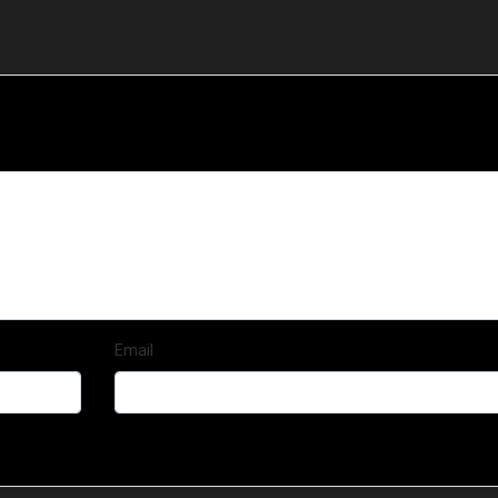
Email