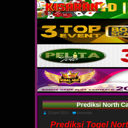
Prediksi North Ca
23 April 2023
Komentar
Prediksi Togel Nor