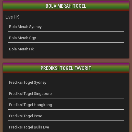
BOLA MERAH TOGEL
Live HK
Bola Merah Sydney
Bola Merah Sgp
Bola Merah Hk
PREDIKSI TOGEL FAVORIT
Prediksi Togel Sydney
Prediksi Togel Singapore
Prediksi Togel Hongkong
Prediksi Togel Pcso
Prediksi Togel Bulls Eye