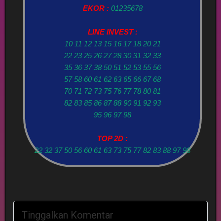
EKOR :
01235678
LINE INVEST :
10 11 12 13 15 16 17 18 20 21
22 23 25 26 27 28 30 31 32 33
35 36 37 38 50 51 52 53 55 56
57 58 60 61 62 63 65 66 67 68
70 71 72 73 75 76 77 78 80 81
82 83 85 86 87 88 90 91 92 93
95 96 97 98
TOP 2D :
22 32 37 50 56 60 61 63 73 75 77 82 83 88 97 98
Tinggalkan Komentar