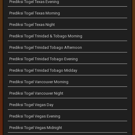
Prediksi Togel Texas Evening
Prediksi Togel Texas Morning
Prediksi Togel Texas Night
Prediksi Togel Trinidad & Tobago Morning
Prediksi Togel Trinidad Tobago Afternoon
Prediksi Togel Trinidad Tobago Evening
Prediksi Togel Trinidad Tobago Midday
Prediksi Togel Vancouver Morning
Prediksi Togel Vancouver Night
Prediksi Togel Vegas Day
Prediksi Togel Vegas Evening
Prediksi Togel Vegas Midnight