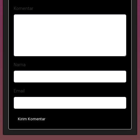
Komentar
Nama
Email
Kirim Komentar