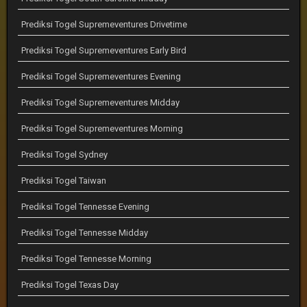
Prediksi Togel Supremeventures Drivetime
Prediksi Togel Supremeventures Early Bird
Prediksi Togel Supremeventures Evening
Prediksi Togel Supremeventures Midday
Prediksi Togel Supremeventures Morning
Prediksi Togel Sydney
Prediksi Togel Taiwan
Prediksi Togel Tennesse Evening
Prediksi Togel Tennesse Midday
Prediksi Togel Tennesse Morning
Prediksi Togel Texas Day