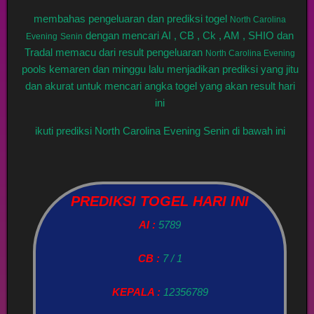
membahas pengeluaran dan prediksi togel
North Carolina
dengan mencari AI , CB , Ck , AM , SHIO dan
Evening
Senin
Tradal memacu dari result pengeluaran
North Carolina Evening
pools kemaren dan minggu lalu menjadikan prediksi yang jitu
dan akurat untuk mencari angka togel yang akan result hari
ini
ikuti prediksi North Carolina Evening Senin di bawah ini
PREDIKSI TOGEL HARI INI
AI :
5789
CB :
7 / 1
KEPALA :
12356789