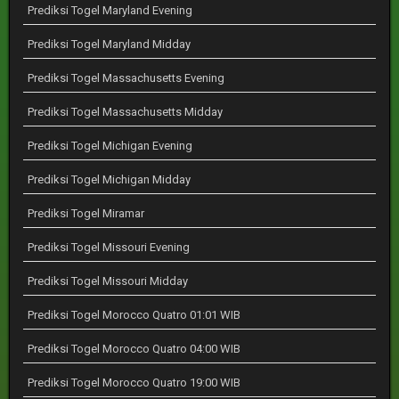
Prediksi Togel Maryland Evening
Prediksi Togel Maryland Midday
Prediksi Togel Massachusetts Evening
Prediksi Togel Massachusetts Midday
Prediksi Togel Michigan Evening
Prediksi Togel Michigan Midday
Prediksi Togel Miramar
Prediksi Togel Missouri Evening
Prediksi Togel Missouri Midday
Prediksi Togel Morocco Quatro 01:01 WIB
Prediksi Togel Morocco Quatro 04:00 WIB
Prediksi Togel Morocco Quatro 19:00 WIB