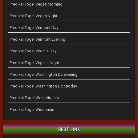
Prediksi Togel Vegas Morning
Prediksi Togel Vegas Night
Prediksi Togel Vermont Day
Prediksi Togel Vermont Evening
Prediksi Togel Virginia Day
Prediksi Togel Virginia Night
Prediksi Togel Washington Dc Evening
Prediksi Togel Washington Dc Midday
Prediksi Togel West Virginia
Prediksi Togel Wisconsin
BEST LINK