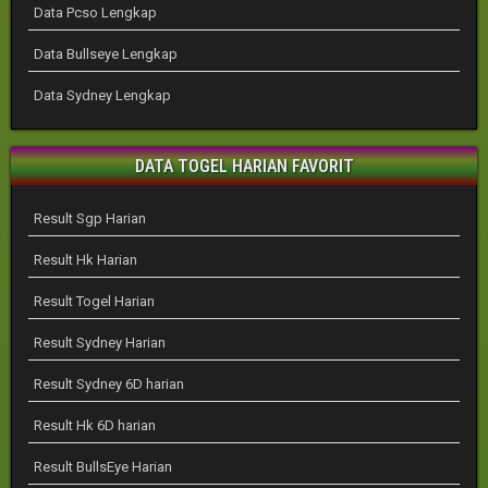
Data Pcso Lengkap
Data Bullseye Lengkap
Data Sydney Lengkap
DATA TOGEL HARIAN FAVORIT
Result Sgp Harian
Result Hk Harian
Result Togel Harian
Result Sydney Harian
Result Sydney 6D harian
Result Hk 6D harian
Result BullsEye Harian