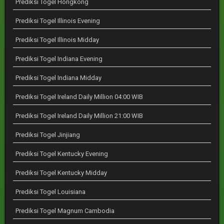
Prediksi Togel Hongkong
Prediksi Togel Illinois Evening
Prediksi Togel Illinois Midday
Prediksi Togel Indiana Evening
Prediksi Togel Indiana Midday
Prediksi Togel Ireland Daily Million 04:00 WIB
Prediksi Togel Ireland Daily Million 21:00 WIB
Prediksi Togel Jinjiang
Prediksi Togel Kentucky Evening
Prediksi Togel Kentucky Midday
Prediksi Togel Louisiana
Prediksi Togel Magnum Cambodia