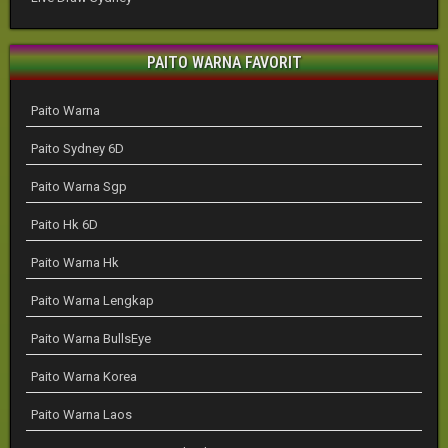
PAITO WARNA FAVORIT
Paito Warna
Paito Sydney 6D
Paito Warna Sgp
Paito Hk 6D
Paito Warna Hk
Paito Warna Lengkap
Paito Warna BullsEye
Paito Warna Korea
Paito Warna Laos