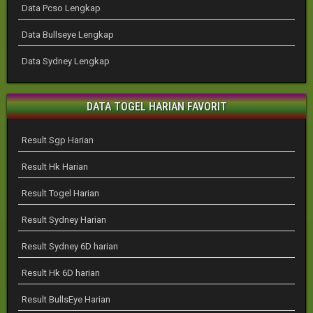
Data Pcso Lengkap
Data Bullseye Lengkap
Data Sydney Lengkap
DATA TOGEL HARIAN FAVORIT
Result Sgp Harian
Result Hk Harian
Result Togel Harian
Result Sydney Harian
Result Sydney 6D harian
Result Hk 6D harian
Result BullsEye Harian