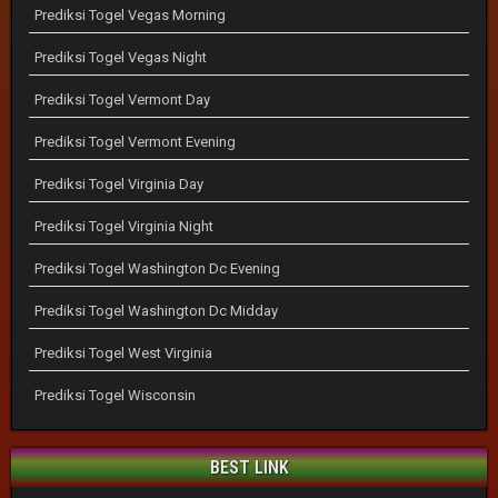
Prediksi Togel Vegas Morning
Prediksi Togel Vegas Night
Prediksi Togel Vermont Day
Prediksi Togel Vermont Evening
Prediksi Togel Virginia Day
Prediksi Togel Virginia Night
Prediksi Togel Washington Dc Evening
Prediksi Togel Washington Dc Midday
Prediksi Togel West Virginia
Prediksi Togel Wisconsin
BEST LINK