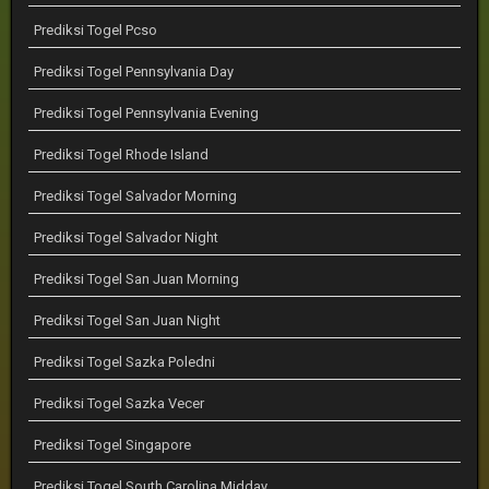
Prediksi Togel Pcso
Prediksi Togel Pennsylvania Day
Prediksi Togel Pennsylvania Evening
Prediksi Togel Rhode Island
Prediksi Togel Salvador Morning
Prediksi Togel Salvador Night
Prediksi Togel San Juan Morning
Prediksi Togel San Juan Night
Prediksi Togel Sazka Poledni
Prediksi Togel Sazka Vecer
Prediksi Togel Singapore
Prediksi Togel South Carolina Midday