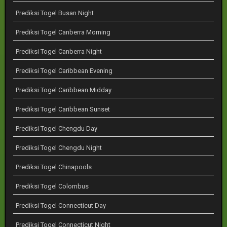
Prediksi Togel Busan Night
Prediksi Togel Canberra Morning
Prediksi Togel Canberra Night
Prediksi Togel Caribbean Evening
Prediksi Togel Caribbean Midday
Prediksi Togel Caribbean Sunset
Prediksi Togel Chengdu Day
Prediksi Togel Chengdu Night
Prediksi Togel Chinapools
Prediksi Togel Colombus
Prediksi Togel Connecticut Day
Prediksi Togel Connecticut Night