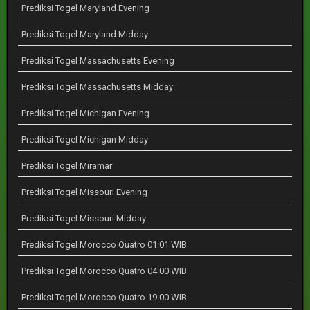
Prediksi Togel Maryland Evening
Prediksi Togel Maryland Midday
Prediksi Togel Massachusetts Evening
Prediksi Togel Massachusetts Midday
Prediksi Togel Michigan Evening
Prediksi Togel Michigan Midday
Prediksi Togel Miramar
Prediksi Togel Missouri Evening
Prediksi Togel Missouri Midday
Prediksi Togel Morocco Quatro 01:01 WIB
Prediksi Togel Morocco Quatro 04:00 WIB
Prediksi Togel Morocco Quatro 19:00 WIB