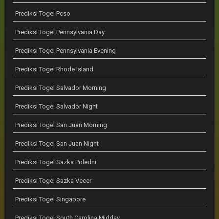
Prediksi Togel Pcso
Prediksi Togel Pennsylvania Day
Prediksi Togel Pennsylvania Evening
Prediksi Togel Rhode Island
Prediksi Togel Salvador Morning
Prediksi Togel Salvador Night
Prediksi Togel San Juan Morning
Prediksi Togel San Juan Night
Prediksi Togel Sazka Poledni
Prediksi Togel Sazka Vecer
Prediksi Togel Singapore
Prediksi Togel South Carolina Midday