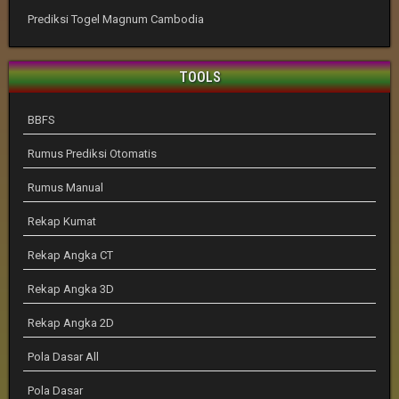
Prediksi Togel Magnum Cambodia
TOOLS
BBFS
Rumus Prediksi Otomatis
Rumus Manual
Rekap Kumat
Rekap Angka CT
Rekap Angka 3D
Rekap Angka 2D
Pola Dasar All
Pola Dasar