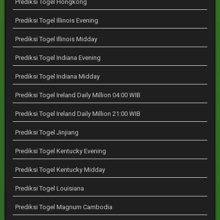
Prediksi Togel Hongkong
Prediksi Togel Illinois Evening
Prediksi Togel Illinois Midday
Prediksi Togel Indiana Evening
Prediksi Togel Indiana Midday
Prediksi Togel Ireland Daily Million 04:00 WIB
Prediksi Togel Ireland Daily Million 21:00 WIB
Prediksi Togel Jinjiang
Prediksi Togel Kentucky Evening
Prediksi Togel Kentucky Midday
Prediksi Togel Louisiana
Prediksi Togel Magnum Cambodia