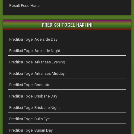
Result Pcso Harian
PREDIKSI TOGEL HARI INI
Prediksi Togel Adelaide Day
Prediksi Togel Adelaide Night
Prediksi Togel Arkansas Evening
Prediksi Togel Arkansas Midday
Prediksi Togel Bonoloto
Prediksi Togel Brisbane Day
Prediksi Togel Brisbane Night
Prediksi Togel Bulls Eye
Prediksi Togel Busan Day