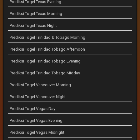
Prediksi Togel Texas Evening
Prediksi Togel Texas Morning
Prediksi Togel Texas Night
Prediksi Togel Trinidad & Tobago Morning
Prediksi Togel Trinidad Tobago Afternoon
Prediksi Togel Trinidad Tobago Evening
Prediksi Togel Trinidad Tobago Midday
Prediksi Togel Vancouver Morning
Prediksi Togel Vancouver Night
Prediksi Togel Vegas Day
Prediksi Togel Vegas Evening
Prediksi Togel Vegas Midnight