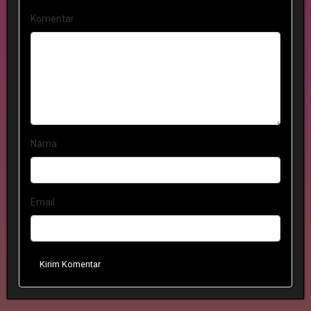
Komentar
Nama
Email
Kirim Komentar