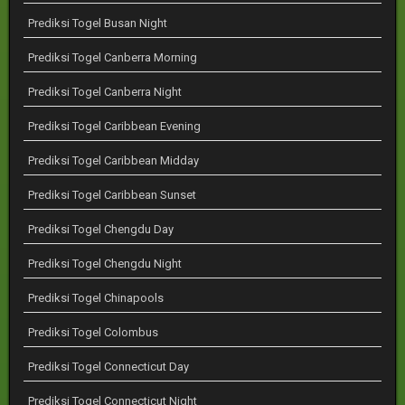
Prediksi Togel Busan Night
Prediksi Togel Canberra Morning
Prediksi Togel Canberra Night
Prediksi Togel Caribbean Evening
Prediksi Togel Caribbean Midday
Prediksi Togel Caribbean Sunset
Prediksi Togel Chengdu Day
Prediksi Togel Chengdu Night
Prediksi Togel Chinapools
Prediksi Togel Colombus
Prediksi Togel Connecticut Day
Prediksi Togel Connecticut Night