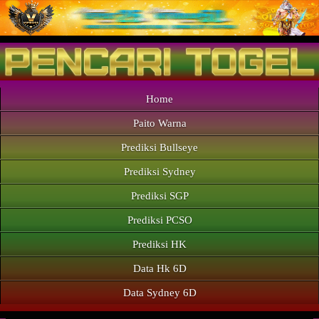
Home
Paito Warna
Prediksi Bullseye
Prediksi Sydney
Prediksi SGP
Prediksi PCSO
Prediksi HK
Data Hk 6D
Data Sydney 6D