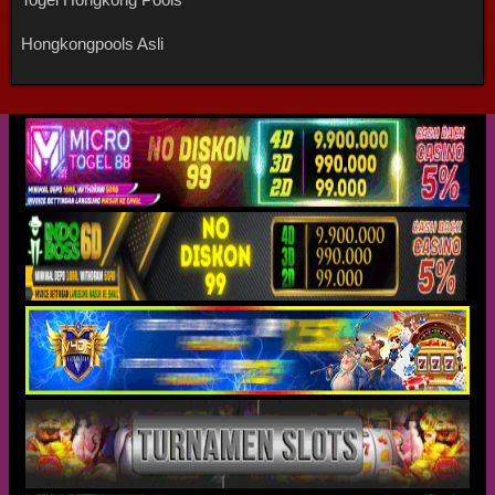
Hongkongpools Asli