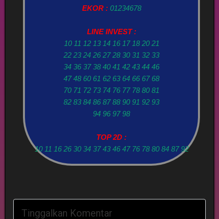
EKOR :
01234678
LINE INVEST :
10 11 12 13 14 16 17 18 20 21
22 23 24 26 27 28 30 31 32 33
34 36 37 38 40 41 42 43 44 46
47 48 60 61 62 63 64 66 67 68
70 71 72 73 74 76 77 78 80 81
82 83 84 86 87 88 90 91 92 93
94 96 97 98
TOP 2D :
10 11 16 26 30 34 37 43 46 47 76 78 80 84 87 92
Tinggalkan Komentar