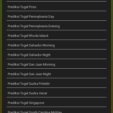
Prediksi Togel Pcso
Prediksi Togel Pennsylvania Day
Prediksi Togel Pennsylvania Evening
Prediksi Togel Rhode Island
Prediksi Togel Salvador Morning
Prediksi Togel Salvador Night
Prediksi Togel San Juan Morning
Prediksi Togel San Juan Night
Prediksi Togel Sazka Poledni
Prediksi Togel Sazka Vecer
Prediksi Togel Singapore
Prediksi Togel South Carolina Midday