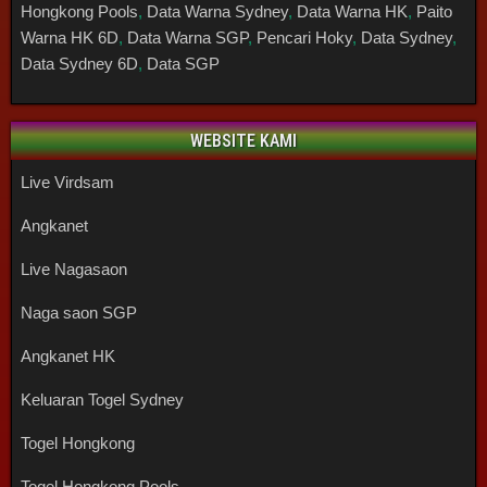
Hongkong Pools
,
Data Warna Sydney
,
Data Warna HK
,
Paito
Warna HK 6D
,
Data Warna SGP
,
Pencari Hoky
,
Data Sydney
,
Data Sydney 6D
,
Data SGP
WEBSITE KAMI
Live Virdsam
Angkanet
Live Nagasaon
Naga saon SGP
Angkanet HK
Keluaran Togel Sydney
Togel Hongkong
Togel Hongkong Pools