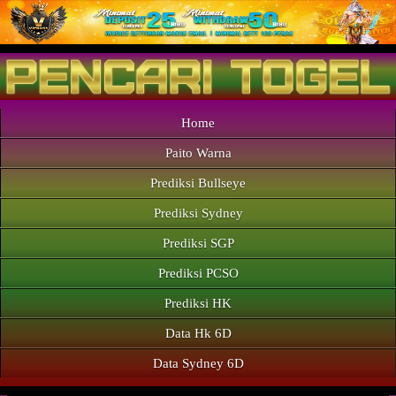
Home
Paito Warna
Prediksi Bullseye
Prediksi Sydney
Prediksi SGP
Prediksi PCSO
Prediksi HK
Data Hk 6D
Data Sydney 6D