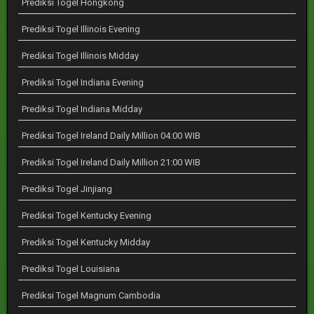
Prediksi Togel Hongkong
Prediksi Togel Illinois Evening
Prediksi Togel Illinois Midday
Prediksi Togel Indiana Evening
Prediksi Togel Indiana Midday
Prediksi Togel Ireland Daily Million 04:00 WIB
Prediksi Togel Ireland Daily Million 21:00 WIB
Prediksi Togel Jinjiang
Prediksi Togel Kentucky Evening
Prediksi Togel Kentucky Midday
Prediksi Togel Louisiana
Prediksi Togel Magnum Cambodia