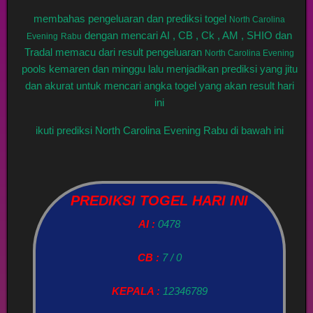
membahas pengeluaran dan prediksi togel
North Carolina
dengan mencari AI , CB , Ck , AM , SHIO dan
Evening
Rabu
Tradal memacu dari result pengeluaran
North Carolina Evening
pools kemaren dan minggu lalu menjadikan prediksi yang jitu
dan akurat untuk mencari angka togel yang akan result hari
ini
ikuti prediksi North Carolina Evening Rabu di bawah ini
PREDIKSI TOGEL HARI INI
AI :
0478
CB :
7 / 0
KEPALA :
12346789