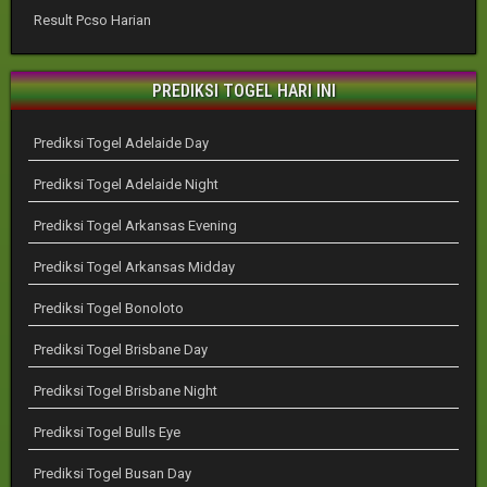
Result Pcso Harian
PREDIKSI TOGEL HARI INI
Prediksi Togel Adelaide Day
Prediksi Togel Adelaide Night
Prediksi Togel Arkansas Evening
Prediksi Togel Arkansas Midday
Prediksi Togel Bonoloto
Prediksi Togel Brisbane Day
Prediksi Togel Brisbane Night
Prediksi Togel Bulls Eye
Prediksi Togel Busan Day