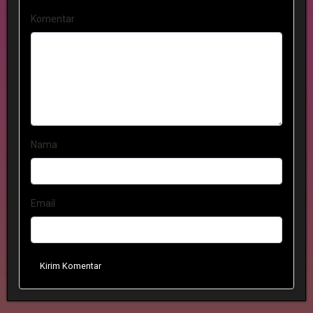
Komentar
Nama
Email
Kirim Komentar