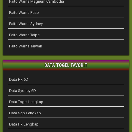
Paito Warna Magnum Cambodia
Paito Warna Pcso
Paito Warna Sydney
Paito Warna Taipei
Paito Warna Taiwan
DATA TOGEL FAVORIT
Data Hk 6D
Data Sydney 6D
Data Togel Lengkap
Data Sgp Lengkap
Data Hk Lengkap